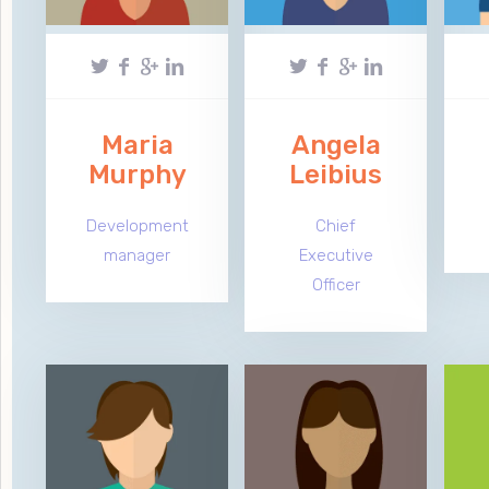
Maria
Angela
Murphy
Leibius
Development
Chief
manager
Executive
Officer