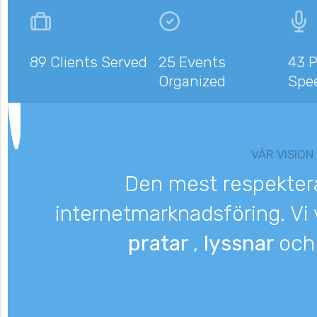
89 Clients Served
25 Events
43 P
Organized
Spe
VÅR VISION
Den mest respekter
internetmarknadsföring. Vi v
pratar
,
lyssnar
oc