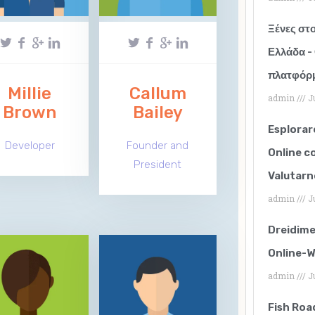
Ξένες στο
Ελλάδα - 
πλατφόρμ
Millie
Callum
admin
Ju
Brown
Bailey
Esplorar
Developer
Founder and
Online c
President
Valutarn
admin
Ju
Dreidim
Online-W
admin
Ju
Fish Roa