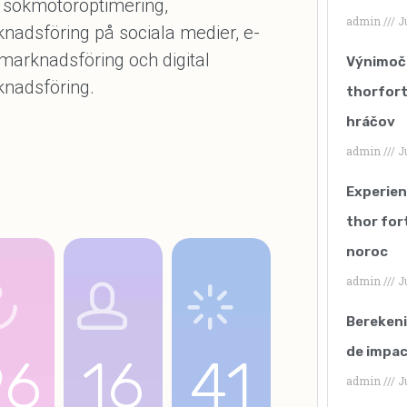
sökmotoroptimering,
admin
Ju
nadsföring på sociala medier, e-
marknadsföring och digital
Výnimočn
nadsföring.
thorfor
hráčov
admin
Ju
Experien
thor fort
noroc
admin
Ju
Berekeni
de impac
96
16
41
admin
Ju