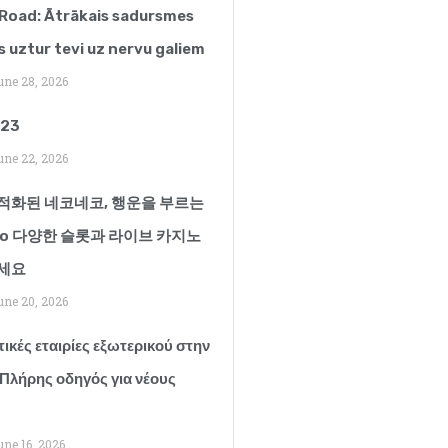
Road: Ātrākais sadursmes
s uztur tevi uz nervu galiem
ne 28, 2026
123
ne 22, 2026
적화된 네코네코, 행운을 부르는
ko 다양한 슬롯과 라이브 카지노
세요
ne 20, 2026
ικές εταιρίες εξωτερικού στην
 Πλήρης οδηγός για νέους
ne 16, 2026