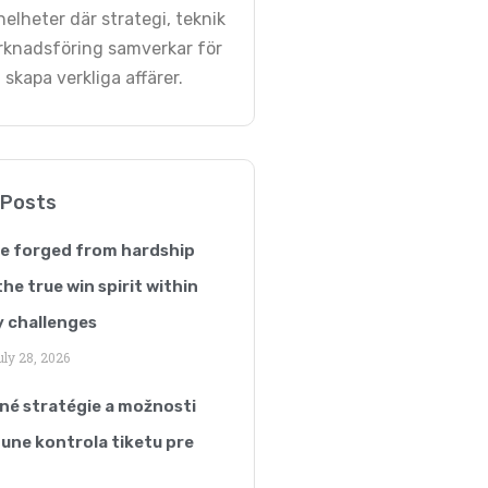
elheter där strategi, teknik
knadsföring samverkar för
 skapa verkliga affärer.
 Posts
ce forged from hardship
he true win spirit within
 challenges
ly 28, 2026
é stratégie a možnosti
une kontrola tiketu pre