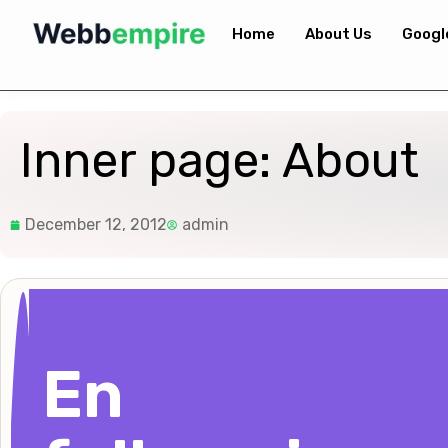
Home
About Us
Googl
Inner page: About
December 12, 2012
admin
En