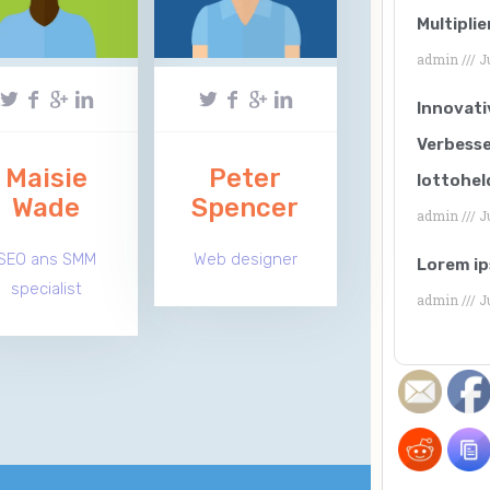
Multipli
admin
Ju
Innovati
Verbesse
Maisie
Peter
lottohel
Wade
Spencer
admin
Ju
SEO ans SMM
Web designer
Lorem ip
specialist
admin
Ju