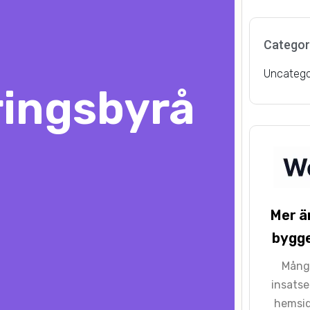
Categor
Uncatego
ingsbyrå
Mer ä
bygge
Många
insatse
hemsid