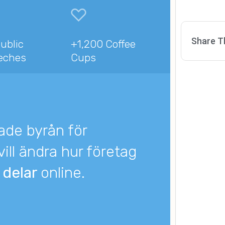
Share T
ublic
+1,200 Coffee
eches
Cups
ade byrån för
ill ändra hur företag
h
delar
online.