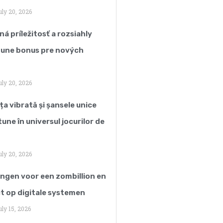
ly 20, 2026
á príležitosť a rozsiahly
tune bonus pre nových
ly 20, 2026
ța vibrată și șansele unice
une în universul jocurilor de
ly 20, 2026
ngen voor een zombillion en
t op digitale systemen
ly 15, 2026