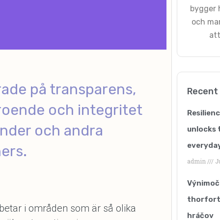
bygger h
och mar
att
rade på transparens,
Recent
roende och integritet
Resilien
under och andra
unlocks t
everyday
ers.
admin
Ju
Výnimočn
thorfort
rbetar i områden som är så olika
hráčov