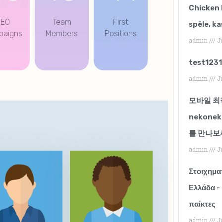
Chicken 
SEO
Team
First
spēle, ka
paigns
Members
Positions
admin
Ju
test123
admin
Ju
모바일 최
nekone
를 만나보
admin
Ju
Στοιχηματ
Ελλάδα -
παίκτες
admin
Ju