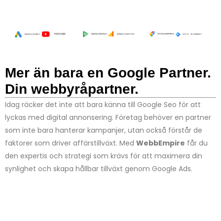
fantastisk och
upplevelse.
mål.
krav för
användbar
Oavsett om du är
topplaceringar.
hemsida bättre
i behov av en
Vill du veta
vad
än förväntat,
enkel blogg eller
kostar en
vilket gör att jag
en omfattande e-
starkt
handelsplattform,
hemsida
som
Mer än bara en Google Partner.
rekommenderar
står vi redo att
kombinerar
Webbempire för
möta dina krav.
snygg design
Din webbyråpartner.
dem som vill
Mer om hur vi
med smart
**köpa sin egen
skapar **e-
Idag räcker det inte att bara känna till Google Seo för att
optimering?
hemsida** och
handel** och
lyckas med digital annonsering. Företag behöver en partner
Besök vår sida
behöver
anpassar efter
som inte bara hanterar kampanjer, utan också förstår de
för
detaljerad
professionell
företags mål
faktorer som driver affärstillväxt. Med
WebbEmpire
får du
hjälp. Deras
information om
hittar du här. Låt
den expertis och strategi som krävs för att maximera din
lösningar är
oss guida dig till
SEO
och
oslagbara och
en hemsida som
synlighet och skapa hållbar tillväxt genom Google Ads.
upptäck hur vi
bidrar till mitt
inte bara skapar
skräddarsyr
företags
närvaro online,
lösningar för ditt
framgång.
utan också
företag
. Med en
förstärker din
grundlig analys