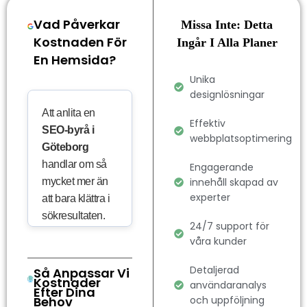
Vad Påverkar
Missa Inte: Detta
Kostnaden För
Ingår I Alla Planer
En Hemsida?
Unika
designlösningar
Att anlita en
Effektiv
SEO-byrå i
webbplatsoptimering
Göteborg
handlar om så
Engagerande
mycket mer än
innehåll skapad av
experter
att bara klättra i
sökresultaten.
24/7 support för
Det är en
våra kunder
investering i en
bättre
Detaljerad
Så Anpassar Vi
Kostnader
upplevelse för
användaranalys
Efter Dina
Behov
och uppföljning
dina besökare