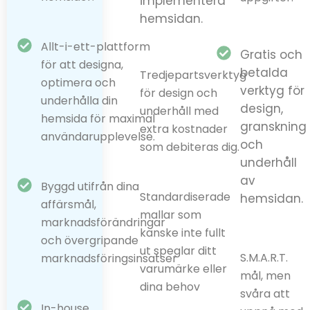
implementera
hemsidan.
Allt-i-ett-plattform
Gratis och
för att designa,
betalda
Tredjepartsverktyg
optimera och
verktyg för
för design och
underhålla din
design,
underhåll med
hemsida för maximal
granskning
extra kostnader
användarupplevelse.
och
som debiteras dig.
underhåll
av
Byggd utifrån dina
Standardiserade
hemsidan.
affärsmål,
mallar som
marknadsförändringar
kanske inte fullt
och övergripande
ut speglar ditt
S.M.A.R.T.
marknadsföringsinsatser
varumärke eller
mål, men
dina behov
svåra att
In-house