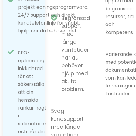
uppnå med
projektledningsprogramvara,
begränsade
24/7 support och direkt
resurser, tid
Begränsad
kundtelefonlinje för snabb
och
support
hjälp när du behöver det.
kompetens
med
långa
väntetider
SEO-
Varierande k
när du
optimering
med potentie
behöver
inkluderad
dokumentati
hjälp med
för att
som kan leda 
akuta
säkerställa
förseningar
problem.
att din
kostnader.
hemsida
rankar högt
Svag
i
kundsupport
sökmotorer
med långa
och når din
väntetider