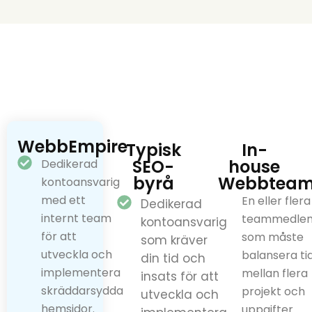
hur vi kan driva
SEO i Göteborg
för just dina
mål? Kontakta
oss för att
diskutera hur vi
kan
skapa
en
lösning som
WebbEmpire
Typisk
In-
passar dig
SEO-
house
Dedikerad
perfekt.
byrå
Webbtea
kontoansvarig
med ett
En eller flera
Dedikerad
internt team
teammedle
kontoansvarig
för att
som måste
som kräver
utveckla och
balansera ti
din tid och
implementera
mellan flera
insats för att
skräddarsydda
projekt och
utveckla och
hemsidor.
uppgifter.