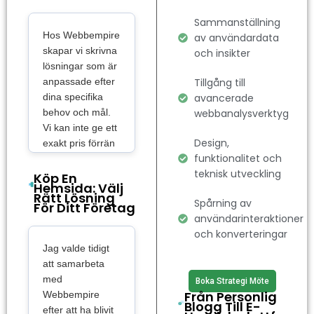
och en chans att
Sammanställning
köpa en
Hos Webbempire
av användardata
hemsida
som
skapar vi skrivna
och insikter
verkligen sticker
lösningar som är
ut. Vår
anpassade efter
SEO-
Tillgång till
dina specifika
avancerade
byrå i Göteborg
behov och mål.
webbanalysverktyg
optimerar inte
Vi kan inte ge ett
bara för ranking
Design,
exakt pris förrän
– vi ser till att din
funktionalitet och
vi vet mer om
hemsida
är
teknisk utveckling
vad du vill
Köp En
Hemsida: Välj
blixtsnabb,
åstadkomma.
Rätt Lösning
Spårning av
enkel att
För Ditt Företag
Oavsett om du
användarinteraktioner
behöver en enkel
navigera och
och konverteringar
företagssida, en
byggd med
Jag valde tidigt
blogg, eller en
responsiv
att samarbeta
avancerad e-
design
. En
med
handelslösning,
Boka Strategi Möte
användarvänlig
Från Personlig
Webbempire
har vi alla verktyg
Blogg Till E-
webbplats gör
efter att ha blivit
och expertis för