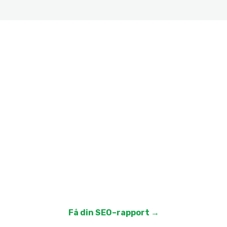
📊
Vill du veta hur du kan
synas bättre på Google?
Börja med en kostnadsfri rapport – se exakt var du
står idag och vad som krävs för att ta nästa steg.
Få din SEO–rapport →