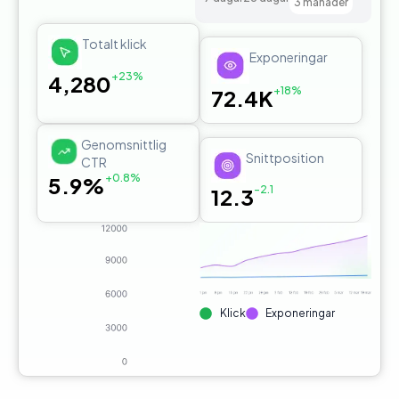
3 månader
Totalt klick
Exponeringar
+23%
4,280
+18%
72.4K
Genomsnittlig
Snittposition
CTR
+0.8%
5.9%
-2.1
12.3
Klick
Exponeringar