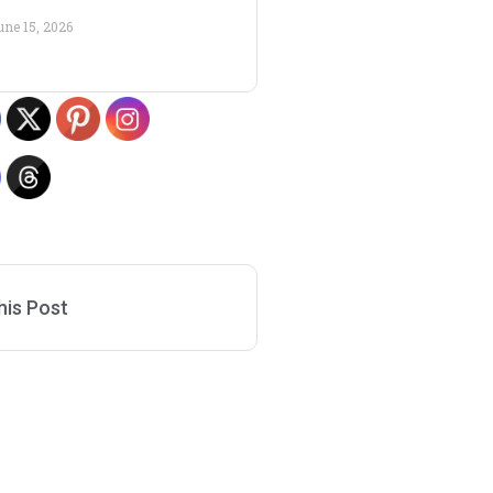
ne 15, 2026
his Post