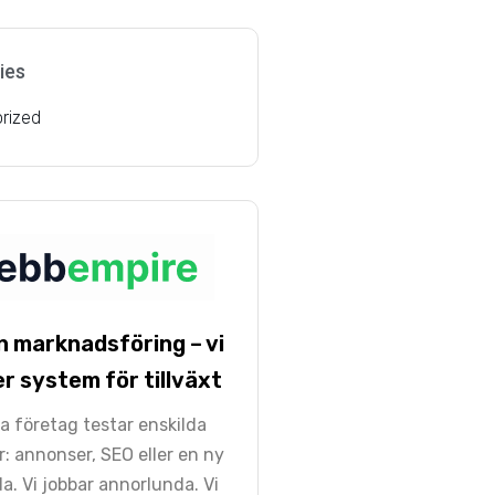
ies
rized
n marknadsföring – vi
r system för tillväxt
 företag testar enskilda
r: annonser, SEO eller en ny
a. Vi jobbar annorlunda. Vi