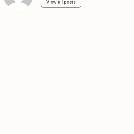
View all posts
ECLECTI