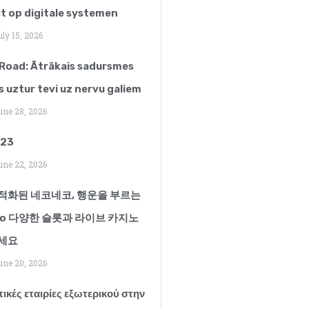
t op digitale systemen
ly 15, 2026
Road: Ātrākais sadursmes
s uztur tevi uz nervu galiem
ne 28, 2026
123
ne 22, 2026
적화된 네코네코, 행운을 부르는
ko 다양한 슬롯과 라이브 카지노
세요
ne 20, 2026
ικές εταιρίες εξωτερικού στην