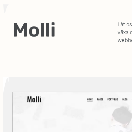
Molli
Låt os
växa d
webb