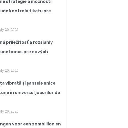
é stratégie a možnosti
une kontrola tiketu pre
ly 20, 2026
á príležitosť a rozsiahly
tune bonus pre nových
ly 20, 2026
ța vibrată și șansele unice
une în universul jocurilor de
ly 20, 2026
ngen voor een zombillion en