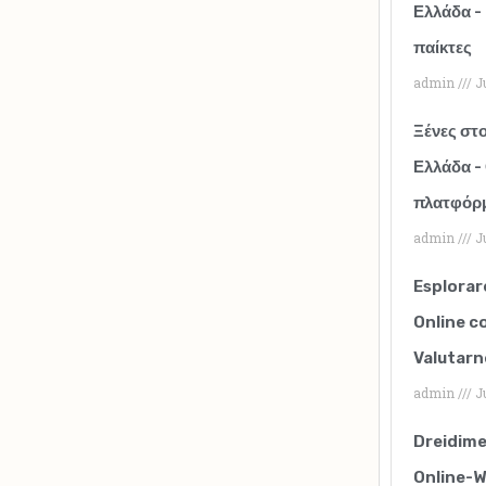
Ελλάδα -
παίκτες
admin
Ju
Ξένες στο
C
Ελλάδα - 
πλατφόρμ
admin
Ju
Esplorar
Online c
Valutarn
admin
Ju
Dreidim
Online-W