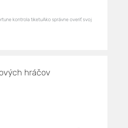
rtune kontrola tiketuAko správne overiť svoj
nových hráčov