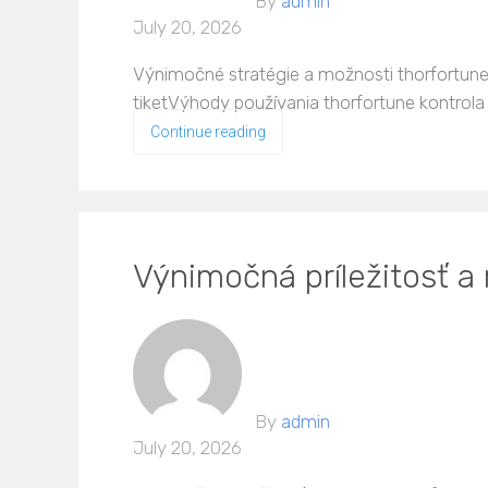
By
admin
July 20, 2026
Výnimočné stratégie a možnosti thorfortune 
tiketVýhody používania thorfortune kontrola 
Continue reading
Výnimočná príležitosť a
By
admin
July 20, 2026