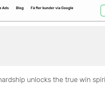
e Ads
Blog
Få fler kunder via Google
ardship unlocks the true win spir