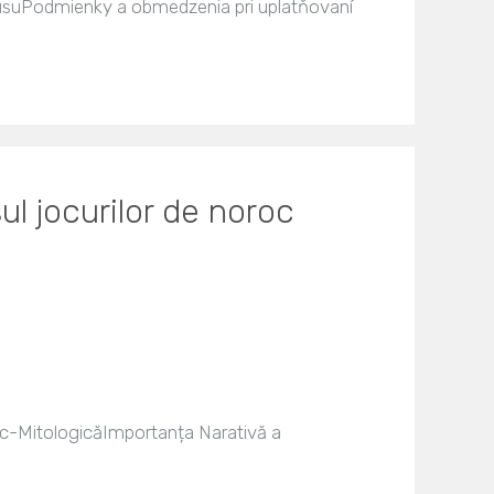
nusuPodmienky a obmedzenia pri uplatňovaní
ul jocurilor de noroc
rdic-MitologicăImportanța Narativă a