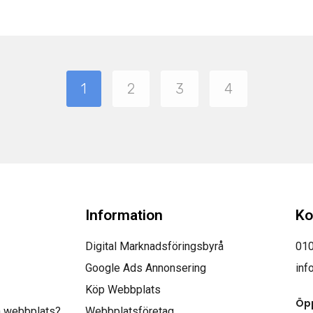
1
2
3
4
Information
Ko
Digital Marknadsföringsbyrå
010
Google Ads Annonsering
inf
Köp Webbplats
Öpp
n webbplats?
Webbplatsföretag