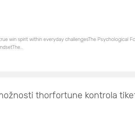
true win spirit within everyday challengesThe Psychological F
indsetThe…
ožnosti thorfortune kontrola tike