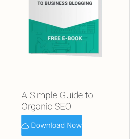
A Simple Guide to
Organic SEO
Download Now