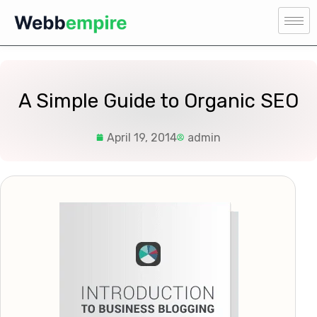
A Simple Guide to Organic SEO
April 19, 2014
admin