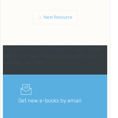
Next Resource
[easy-share counters=1 counter_pos="inside"
native="no" hide_total="yes" fullwidth="yes"
fullwidth_fix="100"]
Get new e-books by email: