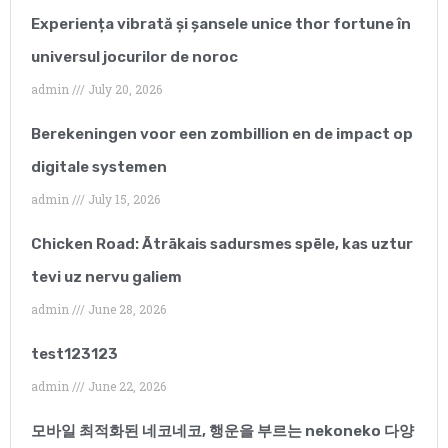
Experiența vibrată și șansele unice thor fortune în
universul jocurilor de noroc
Chicken Road: Ātrākais
admin
July 20, 2026
sadursmes spēle, kas
uztur tevi uz nervu
Berekeningen voor een zombillion en de impact op
galiem
digitale systemen
1. Kāpēc Chicken Road plaukst īsās,
admin
July 15, 2026
augstas intensitātes sesijās Online
kazino izklaides…
Chicken Road: Ātrākais sadursmes spēle, kas uztur
Continue reading
tevi uz nervu galiem
admin
June 28, 2026
test123123
test123123
test123123
admin
June 22, 2026
Continue reading
모바일 최적화된 네코네코, 행운을 부르는 nekoneko 다양