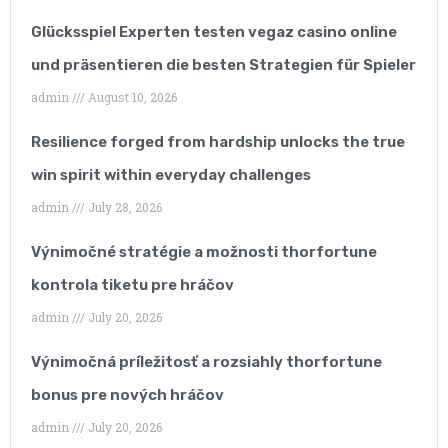
șansele unice thor
Glücksspiel Experten testen vegaz casino online
fortune în universul
und präsentieren die besten Strategien für Spieler
jocurilor de noroc
admin
August 10, 2026
Experiența vibrată și șansele unice
Resilience forged from hardship unlocks the true
thor fortune în universul jocurilor de
norocSimbolismul…
win spirit within everyday challenges
Continue reading
admin
July 28, 2026
Výnimočné stratégie a možnosti thorfortune
Berekeningen voor een
kontrola tiketu pre hráčov
zombillion en de impact
admin
July 20, 2026
op digitale systemen
Výnimočná príležitosť a rozsiahly thorfortune
Berekeningen voor een zombillion en
de impact op digitale systemenDe
bonus pre nových hráčov
Anatomie van…
admin
July 20, 2026
Continue reading