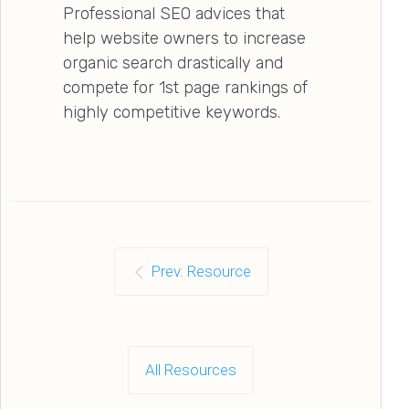
Professional SEO advices that
help website owners to increase
organic search drastically and
compete for 1st page rankings of
highly competitive keywords.
Prev. Resource
All Resources