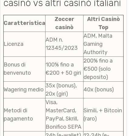
сasinò vs altri casinò italiani
Zoccer
Altri Casinò
Caratteristica
сasinò
Top
ADM, Malta
ADM n.
Licenza
Gaming
12345/2023
Authority
200% fino a
Bonus di
100% fino a
€500 (solo
benvenuto
€200 + 50 giri
deposito)
35x (bonus),
Wagering medio
40x (bonus)
20x (giri)
Visa,
Metodi di
MasterCard,
Simili, + Bitcoin
pagamento
PayPal, Skrill,
(raro)
Bonifico SEPA
24h (e-wallet),
12‑24h (e-