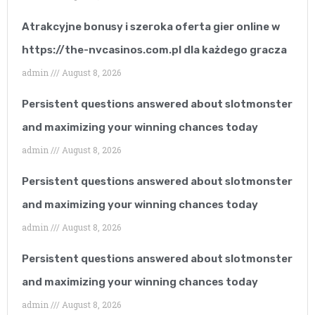
Atrakcyjne bonusy i szeroka oferta gier online w
https://the-nvcasinos.com.pl dla każdego gracza
admin
August 8, 2026
Persistent questions answered about slotmonster
and maximizing your winning chances today
admin
August 8, 2026
Persistent questions answered about slotmonster
and maximizing your winning chances today
admin
August 8, 2026
Persistent questions answered about slotmonster
and maximizing your winning chances today
admin
August 8, 2026