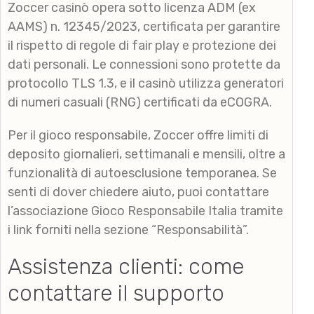
Zoccer сasinò opera sotto licenza ADM (ex
AAMS) n. 12345/2023, certificata per garantire
il rispetto di regole di fair play e protezione dei
dati personali. Le connessioni sono protette da
protocollo TLS 1.3, e il casinò utilizza generatori
di numeri casuali (RNG) certificati da eCOGRA.
Per il gioco responsabile, Zoccer offre limiti di
deposito giornalieri, settimanali e mensili, oltre a
funzionalità di autoesclusione temporanea. Se
senti di dover chiedere aiuto, puoi contattare
l’associazione Gioco Responsabile Italia tramite
i link forniti nella sezione “Responsabilità”.
Assistenza clienti: come
contattare il supporto