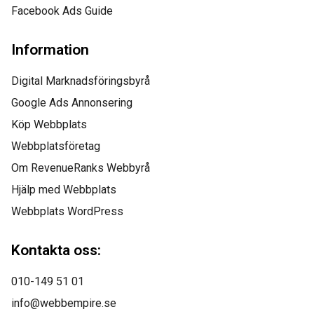
Facebook Ads Guide
Information
Digital Marknadsföringsbyrå
Google Ads Annonsering
Köp Webbplats
Webbplatsföretag
Om RevenueRanks Webbyrå
Hjälp med Webbplats
Webbplats WordPress
Kontakta oss:
010-149 51 01
info@webbempire.se