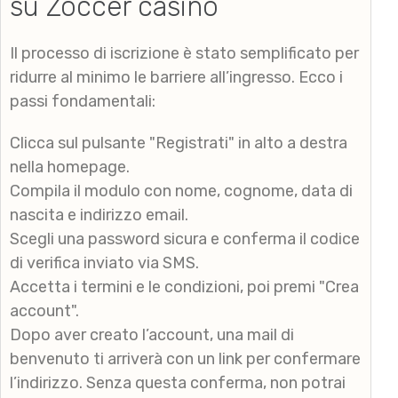
su Zoccer сasinò
Il processo di iscrizione è stato semplificato per
ridurre al minimo le barriere all’ingresso. Ecco i
passi fondamentali:
Clicca sul pulsante "Registrati" in alto a destra
nella homepage.
Compila il modulo con nome, cognome, data di
nascita e indirizzo email.
Scegli una password sicura e conferma il codice
di verifica inviato via SMS.
Accetta i termini e le condizioni, poi premi "Crea
account".
Dopo aver creato l’account, una mail di
benvenuto ti arriverà con un link per confermare
l’indirizzo. Senza questa conferma, non potrai