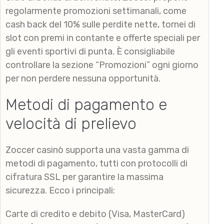
regolarmente promozioni settimanali, come
cash back del 10% sulle perdite nette, tornei di
slot con premi in contante e offerte speciali per
gli eventi sportivi di punta. È consigliabile
controllare la sezione “Promozioni” ogni giorno
per non perdere nessuna opportunità.
Metodi di pagamento e
velocità di prelievo
Zoccer сasinò supporta una vasta gamma di
metodi di pagamento, tutti con protocolli di
cifratura SSL per garantire la massima
sicurezza. Ecco i principali:
Carte di credito e debito (Visa, MasterCard)