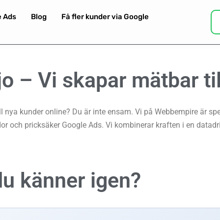
e Ads
Blog
Få fler kunder via Google
jo –
Vi skapar mätbar ti
l nya kunder online? Du är inte ensam. Vi på Webbempire är speci
 och pricksäker Google Ads. Vi kombinerar kraften i en datad
du känner igen?