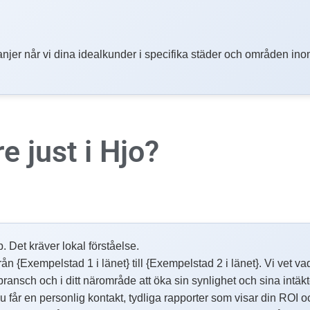
njer når vi dina idealkunder i specifika städer och områden inom
re
just i Hjo?
p. Det kräver lokal förståelse.
{Exempelstad 1 i länet} till {Exempelstad 2 i länet}. Vi vet vad 
 bransch och i ditt närområde att öka sin synlighet och sina intäk
får en personlig kontakt, tydliga rapporter som visar din ROI o