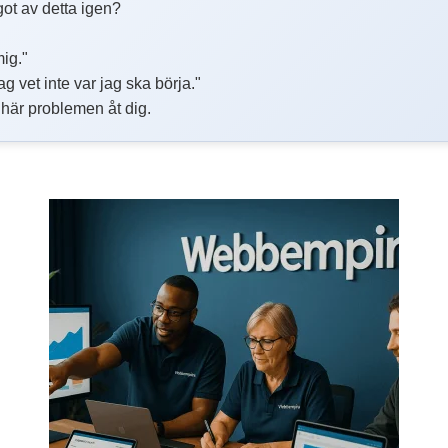
ot av detta igen?
mig."
g vet inte var jag ska börja."
e här problemen åt dig.