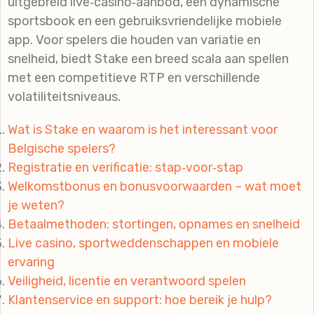
uitgebreid live‑casino‑aanbod, een dynamische
sportsbook en een gebruiksvriendelijke mobiele
app. Voor spelers die houden van variatie en
snelheid, biedt Stake een breed scala aan spellen
met een competitieve RTP en verschillende
volatiliteitsniveaus.
Wat is Stake en waarom is het interessant voor
Belgische spelers?
Registratie en verificatie: stap‑voor‑stap
Welkomstbonus en bonusvoorwaarden – wat moet
je weten?
Betaalmethoden: stortingen, opnames en snelheid
Live casino, sportweddenschappen en mobiele
ervaring
Veiligheid, licentie en verantwoord spelen
Klantenservice en support: hoe bereik je hulp?