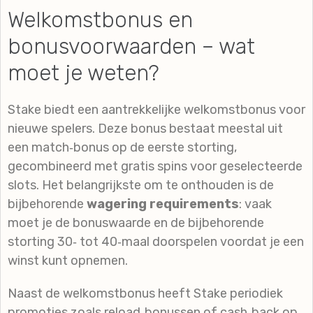
Welkomstbonus en
bonusvoorwaarden – wat
moet je weten?
Stake biedt een aantrekkelijke welkomstbonus voor
nieuwe spelers. Deze bonus bestaat meestal uit
een match‑bonus op de eerste storting,
gecombineerd met gratis spins voor geselecteerde
slots. Het belangrijkste om te onthouden is de
bijbehorende
wagering requirements
: vaak
moet je de bonuswaarde en de bijbehorende
storting 30‑ tot 40‑maal doorspelen voordat je een
winst kunt opnemen.
Naast de welkomstbonus heeft Stake periodiek
promoties zoals reload‑bonussen of cash‑back op