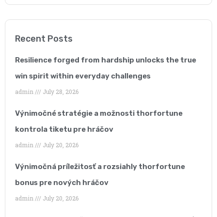
Recent Posts
Resilience forged from hardship unlocks the true
win spirit within everyday challenges
admin
July 28, 2026
Výnimočné stratégie a možnosti thorfortune
kontrola tiketu pre hráčov
admin
July 20, 2026
Výnimočná príležitosť a rozsiahly thorfortune
bonus pre nových hráčov
admin
July 20, 2026