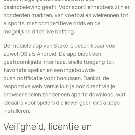
casinobeleving geeft. Voor sportliefhebbers zijn er
honderden markten, van voetbal en wielrennen tot
e‑sports, met competitieve odds en de
mogelijkheid tot live betting.
De mobiele app van Stake is beschikbaar voor
zowel iOS als Android. De app biedt een
gestroomlijnde interface, snelle toegang tot
favoriete spellen en een ingebouwde
push‑notificatie voor bonussen. Dankzij de
responsive web‑versie kun je ook direct via je
browser spelen zonder een aparte download, wat
ideaal is voor spelers die liever geen extra apps
installeren.
Veiligheid, licentie en