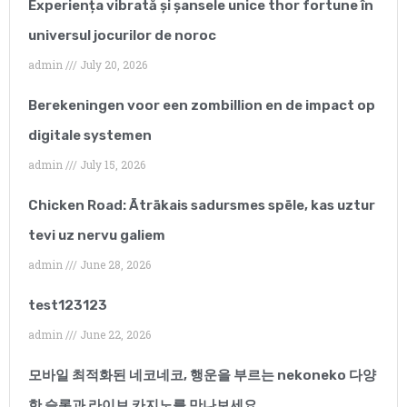
Experiența vibrată și șansele unice thor fortune în
universul jocurilor de noroc
admin
July 20, 2026
Berekeningen voor een zombillion en de impact op
digitale systemen
admin
July 15, 2026
Chicken Road: Ātrākais sadursmes spēle, kas uztur
tevi uz nervu galiem
admin
June 28, 2026
test123123
admin
June 22, 2026
모바일 최적화된 네코네코, 행운을 부르는 nekoneko 다양
한 슬롯과 라이브 카지노를 만나보세요