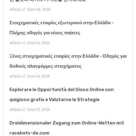
admin
June 20, 2026
Στοιχηματικές εταιρίες εξωτερικού στην Ελλάδα -
Πλήρης οδηγός για νέους παίκτες
admin
June 16, 2026
Ξένες στοιχηματικές εταιρίες στην Ελλάδα - Οδηγός για
διεθνείς πλατφόρμες στοιχήματος
admin
June 16, 2026
Esplorare le Opportunità del Gioco Online con
quigioco gratis e Valutarne le Strategie
admin
June 15, 2026
Dreidimensionaler Zugang zum Online-Wetten mit
racebets-de.com