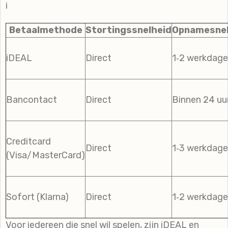
i
Betaalmethode
Stortingssnelheid
Opnamesnel
iDEAL
Direct
1‑2 werkdag
Bancontact
Direct
Binnen 24 uu
Creditcard
Direct
1‑3 werkdag
(Visa/MasterCard)
Sofort (Klarna)
Direct
1‑2 werkdag
Voor iedereen die snel wil spelen, zijn iDEAL en