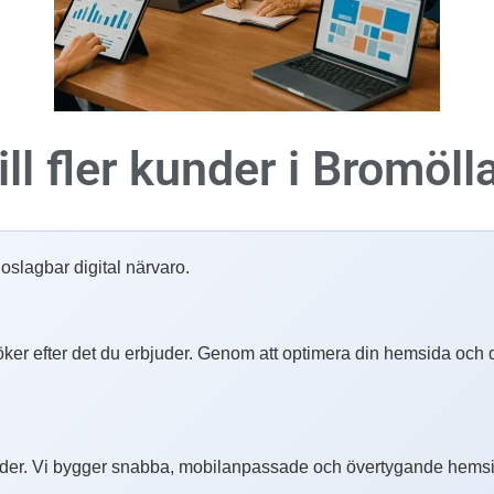
ll fler kunder i
Bromöll
slagbar digital närvaro.
 söker efter det du erbjuder. Genom att optimera din hemsida och d
er. Vi bygger snabba, mobilanpassade och övertygande hemsido