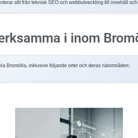
nterar allt från teknisk SEO och webbutveckling till innehåll oc
 verksamma i inom
Bromö
i hela Bromölla, inklusive följande orter och deras närområden: