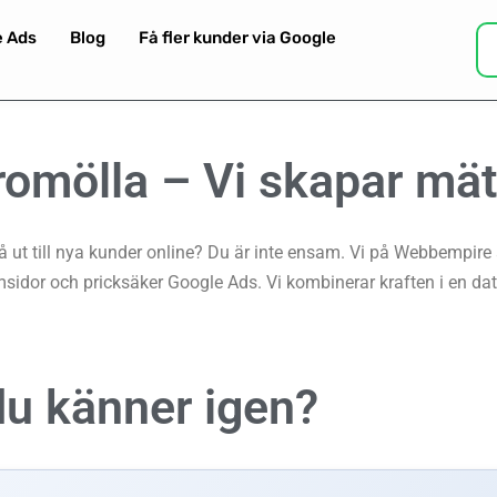
e Ads
Blog
Få fler kunder via Google
romölla –
Vi skapar mätb
t till nya kunder online? Du är inte ensam. Vi på Webbempire är
idor och pricksäker Google Ads. Vi kombinerar kraften i en d
du känner igen?