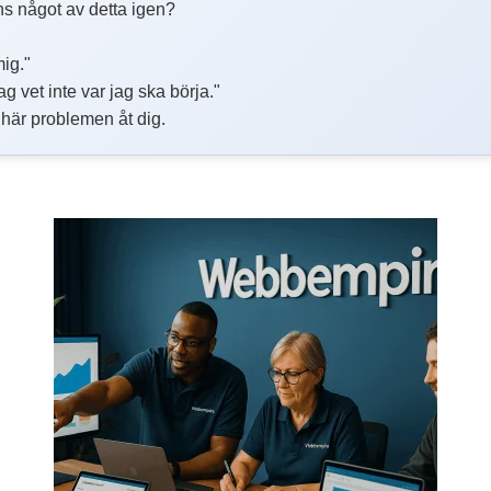
s något av detta igen?
mig."
g vet inte var jag ska börja."
e här problemen åt dig.