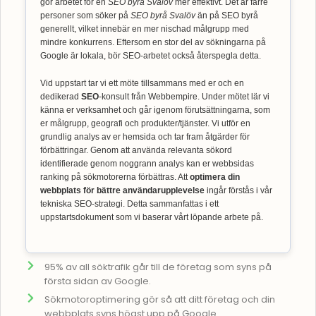
gör arbetet för en
SEO byrå Svalöv
mer effektivt. Det är färre
personer som söker på
SEO byrå Svalöv
än på SEO byrå
generellt, vilket innebär en mer nischad målgrupp med
mindre konkurrens. Eftersom en stor del av sökningarna på
Google är lokala, bör SEO-arbetet också återspegla detta.
Vid uppstart tar vi ett möte tillsammans med er och en
dedikerad
SEO
-konsult från Webbempire. Under mötet lär vi
känna er verksamhet och går igenom förutsättningarna, som
er målgrupp, geografi och produkter/tjänster. Vi utför en
grundlig analys av er hemsida och tar fram åtgärder för
förbättringar. Genom att använda relevanta sökord
identifierade genom noggrann analys kan er webbsidas
ranking på sökmotorerna förbättras. Att
optimera din
webbplats för bättre användarupplevelse
ingår förstås i vår
tekniska SEO-strategi. Detta sammanfattas i ett
uppstartsdokument som vi baserar vårt löpande arbete på.
95% av all söktrafik går till de företag som syns på
första sidan av Google.
Sökmotoroptimering gör så att ditt företag och din
webbplats syns högst upp på Google.