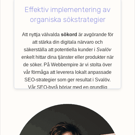
Effektiv implementering av
organiska sökstrategier
Att nyttja välvalda
sökord
är avgörande för
att stärka din digitala närvaro och
säkerställa att potentiella kunder i
Svalöv
enkelt hittar dina tjänster eller produkter när
de söker. På Webbempire är vi stolta över
vår förmåga att leverera lokalt anpassade
SEO-strategier som ger resultat i Svalöv.
Vår SEO-byrå börjar med en grundlig
utvärdering av viktiga
sökord
som är mest
relevanta för just din bransch och målgrupp.
Genom en effektiv implementering av
organiska sökstrategier, säkerställer vi en
bättre synlighet för din webbplats. Efter
grundlig undersökning och identifiering av