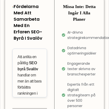
Fördelarna
Missa Inte: Detta
Med Att
Ingår I Alla
Samarbeta
Planer
Med En
Erfaren SEO-
AI-drivna
Byrå I Svalöv
strategirekommendatio
Datadrivna
optimeringsidéer
Att anlita en
pålitlig
SEO
Engagerande
texter skrivna av
byrå Svalöv
branschexperter
handlar om
mer än att bara
Expertis från ett
förbättra
digitalt
rankningen i
strategiteam på
sökresultaten.
över 500
Det innebär
personer