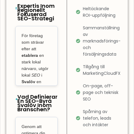
också att
Expertis Inom
Heltäckande
Regionellt
optimera
Fokuserad
ROI-uppföljning
SEO-Strategi
användarupplevelsen
på din sida.
Sammanställning
SEO-byrå
av
För företag
Svalöv
marknadsförings-
som strävar
och
fokuserar inte
efter att
försäljningsdata
bara på
etablera
en
stark lokal
rankning, utan
Tillgång till
närvaro, utgör
även på att
MarketingCloudFX
lokal
SEO
i
garantera att
Svalöv
en
din webbplats
On-page, off-
avgörande
page och teknisk
är
nyckel till att
Vad Definierar
SEO
En SEO-Byrå
lättnavigerad
dominera på
Svalöv Inom
och optimerad
Branschen?
den lokala
Spårning av
marknaden och
för hastighet.
telefon, leads
skaffa sig
En hemsida
och intäkter
Genom att
marknadsfördelar.
som är lätt att
optimera din