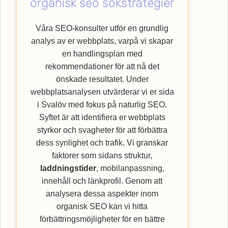
organisk seo sökstrategier
inom SEO. Upptäck hur Webbempire kan
förbättra din webbplats ranking och nå ut till
Våra SEO-konsulter utför en grundlig
en bredare kundkrets med vår
SEO
-byrå.
analys av er webbplats, varpå vi skapar
en handlingsplan med
rekommendationer för att nå det
önskade resultatet. Under
webbplatsanalysen utvärderar vi er sida
i Svalöv med fokus på naturlig SEO.
Syftet är att identifiera er webbplats
styrkor och svagheter för att förbättra
dess synlighet och trafik. Vi granskar
faktorer som sidans struktur,
laddningstider
, mobilanpassning,
innehåll och länkprofil. Genom att
analysera dessa aspekter inom
organisk SEO kan vi hitta
förbättringsmöjligheter för en bättre