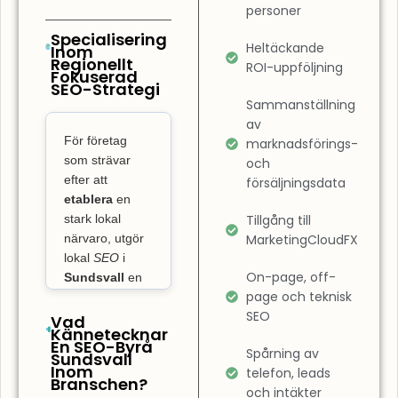
sökresultaten.
personer
Det innebär
Specialisering
Heltäckande
Inom
också att
Regionellt
ROI-uppföljning
Fokuserad
förbättra
SEO-Strategi
användarupplevelsen
Sammanställning
på din sida.
av
För företag
SEO-byrå
marknadsförings-
som strävar
och
Sundsvall
efter att
försäljningsdata
fokuserar inte
etablera
en
bara på
stark lokal
Tillgång till
placeringar,
närvaro, utgör
MarketingCloudFX
utan även på
lokal
SEO
i
att säkerställa
On-page, off-
Sundsvall
en
page och teknisk
ovärderlig
att din
SEO
nyckel till att
Vad
webbplats är
Kännetecknar
dominera på
lättnavigerad
En SEO-Byrå
Spårning av
Sundsvall
den lokala
och snabbt
Inom
telefon, leads
marknaden och
Branschen?
laddad. En
och intäkter
skaffa sig