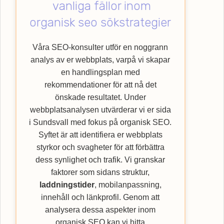
vanliga fällor inom
med att lyfta din verksamhet till nya höjder
genom att nyttja vår specialistkompetens
organisk seo sökstrategier
inom SEO. Upptäck hur Webbempire kan
förbättra din webbplats ranking och nå ut till
Våra SEO-konsulter utför en noggrann
en bredare kundkrets med vår
SEO
-byrå.
analys av er webbplats, varpå vi skapar
en handlingsplan med
rekommendationer för att nå det
önskade resultatet. Under
webbplatsanalysen utvärderar vi er sida
i Sundsvall med fokus på organisk SEO.
Syftet är att identifiera er webbplats
styrkor och svagheter för att förbättra
dess synlighet och trafik. Vi granskar
faktorer som sidans struktur,
laddningstider
, mobilanpassning,
innehåll och länkprofil. Genom att
analysera dessa aspekter inom
organisk SEO kan vi hitta