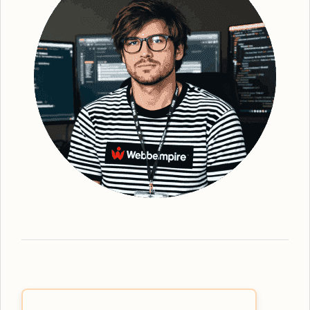
bättre synlighet för din webbplats. Efter
grundlig analys och identifiering av
strategiska sökord, optimerar vi din
webbplats - från text till struktur och
metadata. Detta gör att vi kan förbättra din
webbplats ranking och därmed också den
övergripande platsbaserade synligheten. Vi
ser till att erbjuda den mest effektiva
organiska SEO
-tjänsten, oavsett vilka
lösningar du behöver. Webbempire
optimerar er digitala marknadsföring så att
din verksamhet står som ledande i SE-
resultaten. Som en framstående
SEO-byrå
Sundsvall
har vi expertisen inom lokal
SEO-strategi. Våra tjänster omfattar allt från
grundläggande sökordsanalys till avancerad
teknisk SEO för att skapa den bästa möjliga
användarupplevelsen. Låt oss hjälpa dig