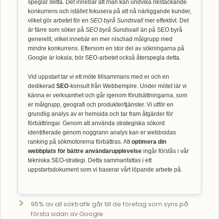
speglar detta. Det innebär att man kan undvika rikstäckande
konkurrens och istället fokusera på att nå närliggande kunder,
vilket gör arbetet för en
SEO byrå Sundsvall
mer effektivt. Det
är färre som söker på
SEO byrå Sundsvall
än på SEO byrå
generellt, vilket innebär en mer nischad målgrupp med
mindre konkurrens. Eftersom en stor del av sökningarna på
Google är lokala, bör SEO-arbetet också återspegla detta.
Vid uppstart tar vi ett möte tillsammans med er och en
dedikerad
SEO
-konsult från Webbempire. Under mötet lär vi
känna er verksamhet och går igenom förutsättningarna, som
er målgrupp, geografi och produkter/tjänster. Vi utför en
grundlig analys av er hemsida och tar fram åtgärder för
förbättringar. Genom att använda strategiska sökord
identifierade genom noggrann analys kan er webbsidas
ranking på sökmotorerna förbättras. Att
optimera din
webbplats för bättre användarupplevelse
ingår förstås i vår
tekniska SEO-strategi. Detta sammanfattas i ett
uppstartsdokument som vi baserar vårt löpande arbete på.
95% av all söktrafik går till de företag som syns på
första sidan av Google.