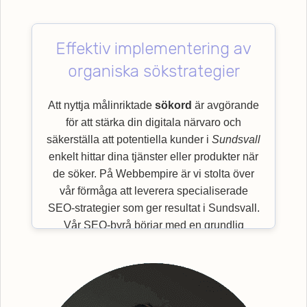
Effektiv implementering av
organiska sökstrategier
Att nyttja målinriktade
sökord
är avgörande
för att stärka din digitala närvaro och
säkerställa att potentiella kunder i
Sundsvall
enkelt hittar dina tjänster eller produkter när
de söker. På Webbempire är vi stolta över
vår förmåga att leverera specialiserade
SEO-strategier som ger resultat i Sundsvall.
Vår SEO-byrå börjar med en grundlig
utvärdering av viktiga
sökord
som är mest
relevanta för just din bransch och målgrupp.
Genom en effektiv implementering av
organiska sökstrategier, säkerställer vi en