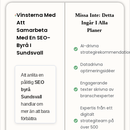
Vinsterna Med
Missa Inte: Detta
Att
Ingår I Alla
Samarbeta
Planer
Med En SEO-
Byrå I
AI-drivna
Sundsvall
strategirekommendatio
Datadrivna
optimeringsidéer
Att anlita en
pålitlig
SEO
Engagerande
texter skrivna av
byrå
branschexperter
Sundsvall
handlar om
Expertis från ett
mer än att bara
digitalt
förbättra
strategiteam på
positionerna i
över 500