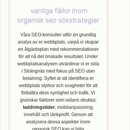
användarupplevelsen. Låt oss hjälpa dig
vanliga fällor inom
med att lyfta din verksamhet till nya höjder
genom att nyttja vår specialistkompetens
organisk seo sökstrategier
inom SEO. Upptäck hur Webbempire kan
förbättra din webbplats ranking och nå ut till
Våra SEO-konsulter utför en grundlig
en bredare kundkrets med vår
SEO
-byrå.
analys av er webbplats, varpå vi skapar
en åtgärdsplan med rekommendationer
för att nå det önskade resultatet. Under
webbplatsanalysen utvärderar vi er sida
i Strängnäs med fokus på SEO utan
betalning. Syftet är att identifiera er
webbplats styrkor och svagheter för att
förbättra dess synlighet och trafik. Vi
granskar faktorer som sidans struktur,
laddningstider
, mobilanpassning,
innehåll och länkprofil. Genom att
analysera dessa aspekter inom
organisk SEO kan vi hitta