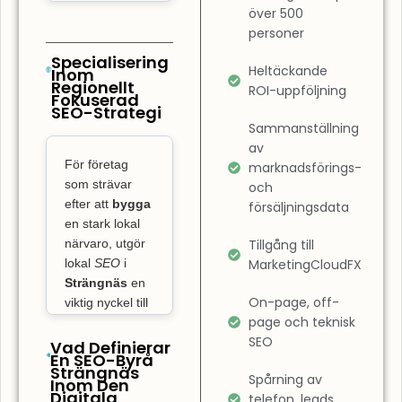
sökresultaten.
över 500
Det innebär
personer
också att
Specialisering
Heltäckande
Inom
förbättra
Regionellt
ROI-uppföljning
Fokuserad
användarupplevelsen
SEO-Strategi
på din sida.
Sammanställning
SEO-byrå
av
För företag
Strängnäs
marknadsförings-
som strävar
och
fokuserar inte
efter att
bygga
försäljningsdata
bara på
en stark lokal
rankning, utan
närvaro, utgör
Tillgång till
även på att
lokal
SEO
i
MarketingCloudFX
garantera att
Strängnäs
en
din webbplats
On-page, off-
viktig nyckel till
page och teknisk
att ta ledningen
är
SEO
på den lokala
Vad Definierar
lättnavigerad
En SEO-Byrå
marknaden och
och snabbt
Strängnäs
Spårning av
Inom Den
skaffa sig
laddad. En
Digitala
telefon, leads
överlägsna