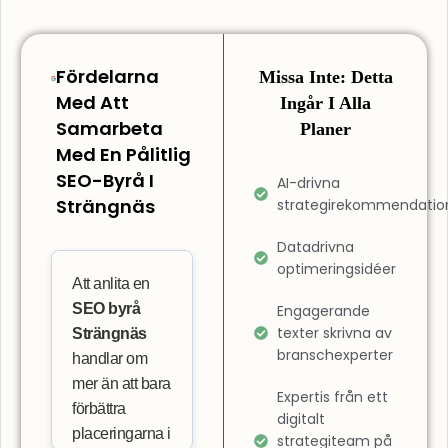
Fördelarna
Missa Inte: Detta
Med Att
Ingår I Alla
Samarbeta
Planer
Med En Pålitlig
SEO-Byrå I
AI-drivna
Strängnäs
strategirekommendatio
Datadrivna
optimeringsidéer
Att anlita en
SEO byrå
Engagerande
texter skrivna av
Strängnäs
branschexperter
handlar om
mer än att bara
Expertis från ett
förbättra
digitalt
placeringarna i
strategiteam på