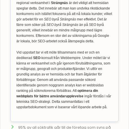
regional verksamhet i
Strängnäs
är det viktigt att hemsidan
speglar detta. Det innebär att man kan undvika rikstäckande
konkurrens och istället fokusera på att nå lokala kunder, vilket
gör arbetet för en
SEO byrå Strängnäs
mer effektivt. Det är
färre som söker på
SEO byrå Strängnäs
än på SEO byrå
generellt, vilket innebär en mindre målgrupp med lägre
konkurrens. Eftersom en stor del av sökningarna på Google
är lokala, bör SEO-arbetet också återspegla detta.
Vid uppstart tar vi ett möte tillsammans med er och en
dedikerad
SEO
-konsult från Webbempire. Under mötet lär vi
känna er verksamhet och går igenom förutsättningarna, som
er målgrupp, geografi och produkter/tjänster. Vi utför en
grundlig analys av er hemsida och tar fram åtgärder för
förbättringar. Genom att använda passande sökord
identifierade genom noggrann analys kan er webbsidas
ranking på sökmotorerna förbättras. Att
optimera din
webbplats för bättre användarupplevelse
ingår förstås i vår
tekniska SEO-strategi. Detta sammanfattas i ett
uppstartsdokument som vi baserar vårt löpande arbete på.
95% av all söktrafik går till de företag som syns på