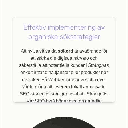
Effektiv implementering av
organiska sökstrategier
Att nyttja välvalda
sökord
är avgörande för
att stärka din digitala närvaro och
säkerställa att potentiella kunder i
Strängnäs
enkelt hittar dina tjänster eller produkter när
de söker. På Webbempire är vi stolta över
vår förmåga att leverera lokalt anpassade
SEO-strategier som ger resultat i Strängnäs.
Vår SEO-byrå börjar med en grundlig
utvärdering av viktiga
sökord
som är mest
relevanta för just din bransch och målgrupp.
Genom en effektiv implementering av