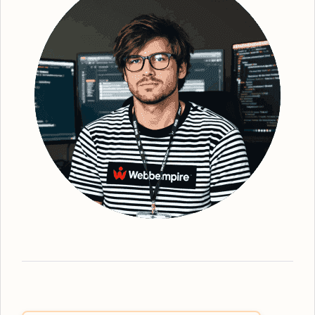
organiska sökstrategier, säkerställer vi en
bättre synlighet för din webbplats. Efter
grundlig analys och identifiering av
strategiska sökord, optimerar vi din
webbplats - från kopiering till struktur och
metadata. Detta gör att vi kan förbättra din
webbplats ranking och därmed också den
övergripande regionala synligheten. Vi ser
till att erbjuda den mest effektiva
organiska
SEO
-tjänsten, oavsett vilka lösningar du
behöver. Webbempire optimerar er digitala
marknadsföring så att din verksamhet står
som ledande i SE-resultaten. Som en
framstående
SEO-byrå Strängnäs
har vi
expertisen inom lokal SEO-strategi. Våra
tjänster omfattar allt från grundläggande
sökordsanalys till avancerad teknisk SEO
för att skapa den bästa möjliga