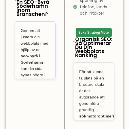
Spårning av
En SEO-Byrå
lokala
och optimerad
Söderhamn
telefon, leads
Inom
marknaden och
för hastighet.
Branschen?
och intäkter
skaffa sig
En hemsida
överlägsna
som är lätt att
fördelar.
Genom att
Boka Strategi Möte
använda gör
Webbempire
justera din
Organisk SEO:
att besökare
erbjuder lokalt
Så Optimerar
webbplats med
Du Din
anpassade
tillbringar mer
hjälp av en
Webbplats
SEO-strategier,
Ranking
tid och
seo-byrå i
vilket innebär
engagerar sig
Söderhamn
att din
kan din sida
mer. När
För att kunna
webbplats kan
synas högre i
användare
ta plats på en
optimeras
för
sökresultaten,
snabbt hittar
bredare skala
sökningar med
vilket innebär
vad de söker,
är det
specifika
att fler
avgörande att
geografiska
blir de mer
potentiella
genomföra
referenser, som
engagerade
kunder
hittar
grundlig
“Avenyn” eller
och blir
dig när de
sökmotoroptimering
“Liseberg”.
söker efter
troligare att
och utföra
Genom att
tjänster du
vidta önskade
sökordsanalys