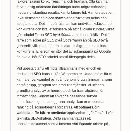
faktorer såsom konkurrens, mål och bransch. Ofta kan man
förvänta sig märkbara förbättringar inom några månader,
medan fullständiga resultat kan ta längre tid. Har företaget en
lokal verksamhet i
Söderhamn
är det viktigt att hemsidan
speglar detta. Det innebär att man kan undvika rikstäckande
konkurrens och istället fokusera på att nå lokala kunder, vilket
gör arbetet för en
SEO byrå Söderhamn
mer effektivt. Det är
färre som söker på
SEO byrå Söderhamn
än på SEO byrå
generellt, vilket innebär en smalare målgrupp med mindre
konkurrens. Eftersom en stor del av sökningarna på Google
är lokala, bör SEO-arbetet också återspegla detta.
Vid uppstart tar vi ett möte tillsammans med er och en
dedikerad
SEO
-konsult från Webbempire. Under mötet lär vi
känna er verksamhet och går igenom förutsättningarna, som
er målgrupp, geografi och produkter/tjänster. Vi utför en
grundlig analys av er hemsida och tar fram åtgärder för
förbättringar. Genom att använda passande sökord
identifierade genom noggrann analys kan er webbsidas
ranking på sökmotorerna förbättras. Att
optimera din
webbplats för bättre användarupplevelse
ingår förstås i vår
tekniska SEO-strategi. Detta sammanfattas i ett
uppstartsdokument som vi baserar vårt löpande arbete på.