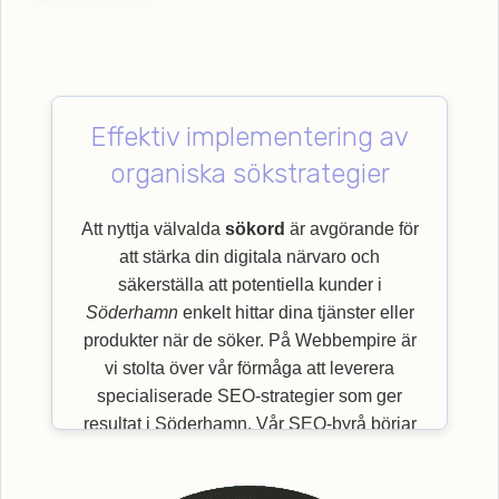
Effektiv implementering av
organiska sökstrategier
Att nyttja välvalda
sökord
är avgörande för
att stärka din digitala närvaro och
säkerställa att potentiella kunder i
Söderhamn
enkelt hittar dina tjänster eller
produkter när de söker. På Webbempire är
vi stolta över vår förmåga att leverera
specialiserade SEO-strategier som ger
resultat i Söderhamn. Vår SEO-byrå börjar
med en grundlig granskning av viktiga
sökord
som är mest relevanta för just din