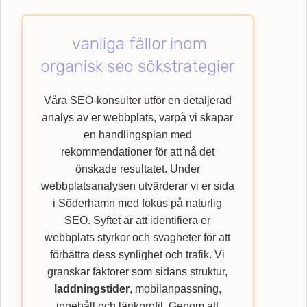
teknisk SEO för att skapa den bästa möjliga
användarupplevelsen. Låt oss hjälpa dig
vanliga fällor inom
med att lyfta din verksamhet till nya höjder
genom att nyttja vår specialistkompetens
organisk seo sökstrategier
inom SEO. Upptäck hur Webbempire kan
förbättra din webbplats ranking och nå ut till
Våra SEO-konsulter utför en detaljerad
en bredare kundkrets med vår
SEO
-byrå.
analys av er webbplats, varpå vi skapar
en handlingsplan med
rekommendationer för att nå det
önskade resultatet. Under
webbplatsanalysen utvärderar vi er sida
i Söderhamn med fokus på naturlig
SEO. Syftet är att identifiera er
webbplats styrkor och svagheter för att
förbättra dess synlighet och trafik. Vi
granskar faktorer som sidans struktur,
laddningstider
, mobilanpassning,
innehåll och länkprofil. Genom att