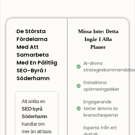
De Största
Missa Inte: Detta
Fördelarna
Ingår I Alla
Med Att
Planer
Samarbeta
Med En Pålitlig
AI-drivna
SEO-Byrå I
strategirekommendatio
Söderhamn
Datadrivna
optimeringsidéer
Att anlita en
Engagerande
texter skrivna av
SEO byrå
branschexperter
Söderhamn
handlar om
Expertis från ett
mer än att bara
digitalt