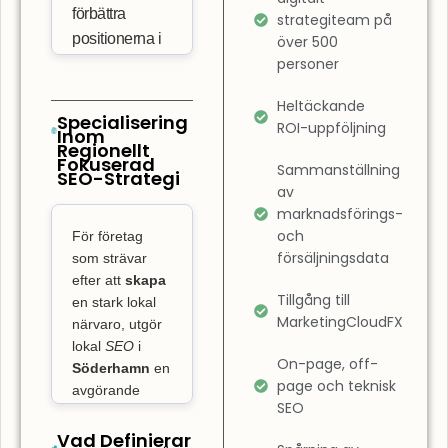
förbättra
strategiteam på
positionerna i
över 500
personer
sökresultaten.
Det innebär
Heltäckande
också att
Specialisering
ROI-uppföljning
Inom
optimera
Regionellt
Fokuserad
användarupplevelsen
Sammanställning
SEO-Strategi
på din sida.
av
marknadsförings-
SEO-byrå
och
För företag
Söderhamn
försäljningsdata
som strävar
fokuserar inte
efter att
skapa
bara på
Tillgång till
en stark lokal
rankning, utan
MarketingCloudFX
närvaro, utgör
även på att
lokal
SEO
i
On-page, off-
säkerställa att
Söderhamn
en
page och teknisk
din webbplats
avgörande
SEO
nyckel till att ta
är
över på den
Vad Definierar
lättnavigerad