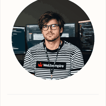
bransch och målgrupp. Genom en effektiv
implementering av organiska sökstrategier,
säkerställer vi en bättre synlighet för din
webbplats. Efter grundlig undersökning och
identifiering av strategiska sökord, optimerar
vi din webbplats - från kopiering till struktur
och metadata. Detta gör att vi kan förbättra
din webbplats ranking och därmed också
den övergripande platsbaserade
synligheten. Vi ser till att erbjuda den mest
effektiva
organiska SEO
-tjänsten, oavsett
vilka lösningar du behöver. Webbempire
optimerar er digitala marknadsföring så att
din verksamhet står som ledande i SE-
resultaten. Som en framstående
SEO-byrå
Söderhamn
har vi expertisen inom lokal
SEO-strategi. Våra tjänster omfattar allt från
grundläggande sökordsanalys till avancerad