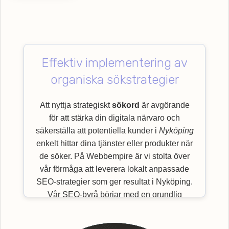
Effektiv implementering av
organiska sökstrategier
Att nyttja strategiskt
sökord
är avgörande
för att stärka din digitala närvaro och
säkerställa att potentiella kunder i
Nyköping
enkelt hittar dina tjänster eller produkter när
de söker. På Webbempire är vi stolta över
vår förmåga att leverera lokalt anpassade
SEO-strategier som ger resultat i Nyköping.
Vår SEO-byrå börjar med en grundlig
utvärdering av viktiga
sökord
som är mest
relevanta för just din bransch och målgrupp.