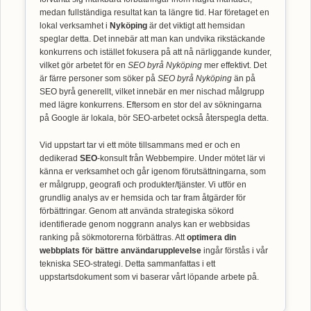
medan fullständiga resultat kan ta längre tid. Har företaget en
lokal verksamhet i
Nyköping
är det viktigt att hemsidan
speglar detta. Det innebär att man kan undvika rikstäckande
konkurrens och istället fokusera på att nå närliggande kunder,
vilket gör arbetet för en
SEO byrå Nyköping
mer effektivt. Det
är färre personer som söker på
SEO byrå Nyköping
än på
SEO byrå generellt, vilket innebär en mer nischad målgrupp
med lägre konkurrens. Eftersom en stor del av sökningarna
på Google är lokala, bör SEO-arbetet också återspegla detta.
Vid uppstart tar vi ett möte tillsammans med er och en
dedikerad
SEO
-konsult från Webbempire. Under mötet lär vi
känna er verksamhet och går igenom förutsättningarna, som
er målgrupp, geografi och produkter/tjänster. Vi utför en
grundlig analys av er hemsida och tar fram åtgärder för
förbättringar. Genom att använda strategiska sökord
identifierade genom noggrann analys kan er webbsidas
ranking på sökmotorerna förbättras. Att
optimera din
webbplats för bättre användarupplevelse
ingår förstås i vår
tekniska SEO-strategi. Detta sammanfattas i ett
uppstartsdokument som vi baserar vårt löpande arbete på.