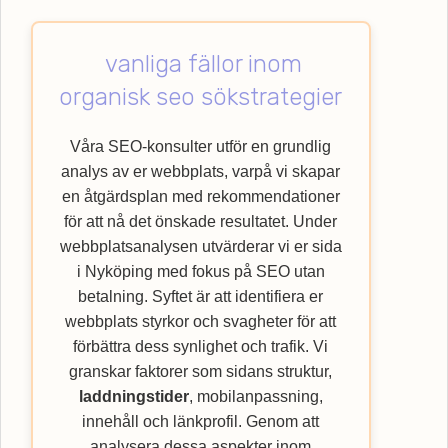
teknisk SEO för att skapa den bästa möjliga
användarupplevelsen. Låt oss hjälpa dig
vanliga fällor inom
med att lyfta din verksamhet till nya höjder
genom att nyttja vår specialistkompetens
organisk seo sökstrategier
inom SEO. Upptäck hur Webbempire kan
förbättra din webbplats ranking och nå ut till
Våra SEO-konsulter utför en grundlig
en bredare kundkrets med vår
SEO
-byrå.
analys av er webbplats, varpå vi skapar
en åtgärdsplan med rekommendationer
för att nå det önskade resultatet. Under
webbplatsanalysen utvärderar vi er sida
i Nyköping med fokus på SEO utan
betalning. Syftet är att identifiera er
webbplats styrkor och svagheter för att
förbättra dess synlighet och trafik. Vi
granskar faktorer som sidans struktur,
laddningstider
, mobilanpassning,
innehåll och länkprofil. Genom att
analysera dessa aspekter inom