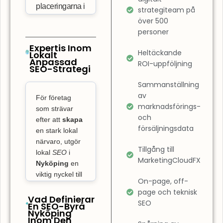
placeringarna i
strategiteam på
sökresultaten.
över 500
Det innebär
personer
också att
Expertis Inom
Heltäckande
Lokalt
förbättra
Anpassad
ROI-uppföljning
SEO-Strategi
användarupplevelsen
på din sida.
Sammanställning
SEO-byrå
av
För företag
Nyköping
marknadsförings-
som strävar
och
fokuserar inte
efter att
skapa
försäljningsdata
bara på
en stark lokal
närvaro, utgör
placeringar,
Tillgång till
lokal
SEO
i
utan även på
MarketingCloudFX
Nyköping
en
att garantera
viktig nyckel till
att din
On-page, off-
att ta över på
page och teknisk
webbplats är
den lokala
Vad Definierar
SEO
En SEO-Byrå
lättnavigerad
marknaden och
Nyköping
och optimerad
Inom Den
skaffa sig