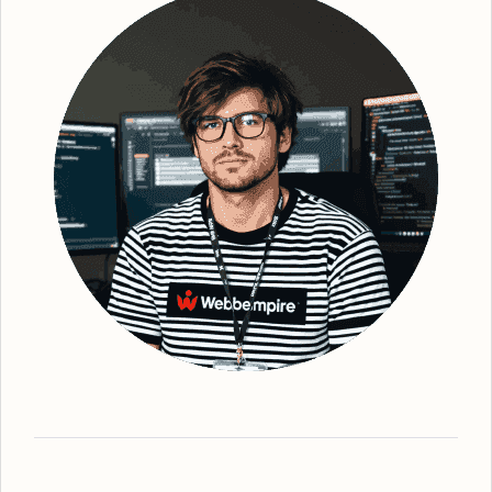
Genom en effektiv implementering av
organiska sökstrategier, säkerställer vi en
bättre synlighet för din webbplats. Efter
grundlig undersökning och identifiering av
strategiska sökord, optimerar vi din
webbplats - från innehåll till struktur och
metadata. Detta gör att vi kan förbättra din
webbplats ranking och därmed också den
övergripande regionala synligheten. Vi ser
till att erbjuda den mest effektiva
organiska
SEO
-tjänsten, oavsett vilka lösningar du
behöver. Webbempire optimerar er digitala
marknadsföring så att din verksamhet står
som ledande i SE-resultaten. Som en
framstående
SEO-byrå Nyköping
har vi
expertisen inom lokalt anpassad SEO-
strategi. Våra tjänster omfattar allt från
grundläggande sökordsanalys till avancerad