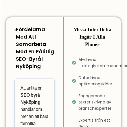
Fördelarna
Missa Inte: Detta
Med Att
Ingår I Alla
Samarbeta
Planer
Med En Pålitlig
SEO-Byrå I
AI-drivna
Nyköping
strategirekommendatio
Datadrivna
optimeringsidéer
Att anlita en
SEO byrå
Engagerande
texter skrivna av
Nyköping
branschexperter
handlar om
mer än att bara
Expertis från ett
förbättra
digitalt