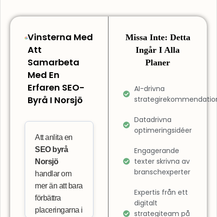
Vinsterna Med
Missa Inte: Detta
Att
Ingår I Alla
Samarbeta
Planer
Med En
Erfaren SEO-
AI-drivna
Byrå I Norsjö
strategirekommendatio
Datadrivna
optimeringsidéer
Att anlita en
SEO byrå
Engagerande
texter skrivna av
Norsjö
branschexperter
handlar om
mer än att bara
Expertis från ett
förbättra
digitalt
placeringarna i
strategiteam på