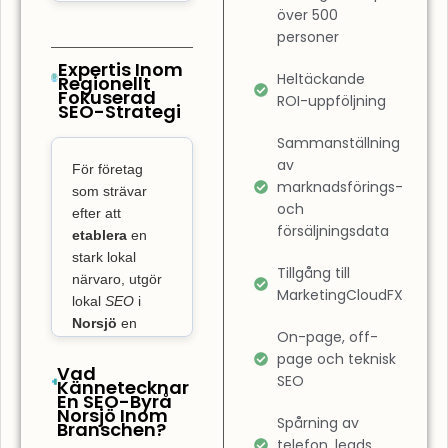
sökresultaten.
över 500
Det innebär
personer
också att
Expertis Inom
Heltäckande
Regionellt
förbättra
Fokuserad
ROI-uppföljning
SEO-Strategi
användarupplevelsen
på din sida.
Sammanställning
SEO-byrå
av
För företag
Norsjö
marknadsförings-
som strävar
och
fokuserar inte
efter att
försäljningsdata
bara på
etablera
en
stark lokal
placeringar,
Tillgång till
närvaro, utgör
utan även på
MarketingCloudFX
lokal
SEO
i
att säkerställa
Norsjö
en
att din
On-page, off-
avgörande
page och teknisk
webbplats är
nyckel till att ta
Vad
SEO
Kännetecknar
lättnavigerad
över på den
En SEO-Byrå
och optimerad
Norsjö Inom
lokala
Spårning av
Branschen?
marknaden och
för hastighet.
telefon, leads