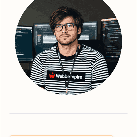
organiska sökstrategier, säkerställer vi en
bättre synlighet för din webbplats. Efter
grundlig undersökning och identifiering av
strategiska sökord, optimerar vi din
webbplats - från kopiering till struktur och
metadata. Detta gör att vi kan förbättra din
webbplats ranking och därmed också den
övergripande regionala synligheten. Vi ser
till att erbjuda den mest effektiva
organiska
SEO
-tjänsten, oavsett vilka lösningar du
behöver. Webbempire optimerar er digitala
marknadsföring så att din verksamhet står
som ledande i SE-resultaten. Som en
framstående
SEO-byrå Norsjö
har vi
expertisen inom lokal SEO-strategi. Våra
tjänster omfattar allt från grundläggande
sökordsanalys till avancerad teknisk SEO
för att skapa den bästa möjliga