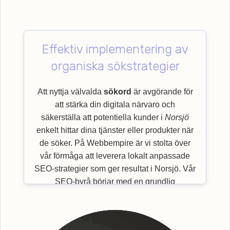
Effektiv implementering av
organiska sökstrategier
Att nyttja välvalda
sökord
är avgörande för
att stärka din digitala närvaro och
säkerställa att potentiella kunder i
Norsjö
enkelt hittar dina tjänster eller produkter när
de söker. På Webbempire är vi stolta över
vår förmåga att leverera lokalt anpassade
SEO-strategier som ger resultat i Norsjö. Vår
SEO-byrå börjar med en grundlig
granskning av viktiga
sökord
som är mest
relevanta för just din bransch och målgrupp.
Genom en effektiv implementering av