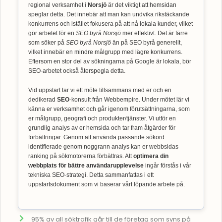
regional verksamhet i
Norsjö
är det viktigt att hemsidan
speglar detta. Det innebär att man kan undvika rikstäckande
konkurrens och istället fokusera på att nå lokala kunder, vilket
gör arbetet för en
SEO byrå Norsjö
mer effektivt. Det är färre
som söker på
SEO byrå Norsjö
än på SEO byrå generellt,
vilket innebär en mindre målgrupp med lägre konkurrens.
Eftersom en stor del av sökningarna på Google är lokala, bör
SEO-arbetet också återspegla detta.
Vid uppstart tar vi ett möte tillsammans med er och en
dedikerad
SEO
-konsult från Webbempire. Under mötet lär vi
känna er verksamhet och går igenom förutsättningarna, som
er målgrupp, geografi och produkter/tjänster. Vi utför en
grundlig analys av er hemsida och tar fram åtgärder för
förbättringar. Genom att använda passande sökord
identifierade genom noggrann analys kan er webbsidas
ranking på sökmotorerna förbättras. Att
optimera din
webbplats för bättre användarupplevelse
ingår förstås i vår
tekniska SEO-strategi. Detta sammanfattas i ett
uppstartsdokument som vi baserar vårt löpande arbete på.
95% av all söktrafik går till de företag som syns på