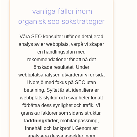
användarupplevelsen. Låt oss hjälpa dig
vanliga fällor inom
med att lyfta din verksamhet till nya höjder
genom att nyttja vår specialistkompetens
organisk seo sökstrategier
inom SEO. Upptäck hur Webbempire kan
förbättra din webbplats ranking och nå ut till
Våra SEO-konsulter utför en detaljerad
en bredare kundkrets med vår
SEO
-byrå.
analys av er webbplats, varpå vi skapar
en handlingsplan med
rekommendationer för att nå det
önskade resultatet. Under
webbplatsanalysen utvärderar vi er sida
i Norsjö med fokus på SEO utan
betalning. Syftet är att identifiera er
webbplats styrkor och svagheter för att
förbättra dess synlighet och trafik. Vi
granskar faktorer som sidans struktur,
laddningstider
, mobilanpassning,
innehåll och länkprofil. Genom att
analysera dessa aspekter inom