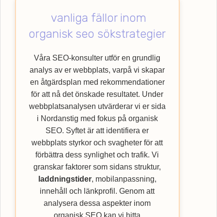
användarupplevelsen. Låt oss hjälpa dig
vanliga fällor inom
med att lyfta din verksamhet till nya höjder
genom att nyttja vår specialistkompetens
organisk seo sökstrategier
inom SEO. Upptäck hur Webbempire kan
förbättra din webbplats ranking och nå ut till
Våra SEO-konsulter utför en grundlig
en bredare kundkrets med vår
SEO
-byrå.
analys av er webbplats, varpå vi skapar
en åtgärdsplan med rekommendationer
för att nå det önskade resultatet. Under
webbplatsanalysen utvärderar vi er sida
i Nordanstig med fokus på organisk
SEO. Syftet är att identifiera er
webbplats styrkor och svagheter för att
förbättra dess synlighet och trafik. Vi
granskar faktorer som sidans struktur,
laddningstider
, mobilanpassning,
innehåll och länkprofil. Genom att
analysera dessa aspekter inom
organisk SEO kan vi hitta