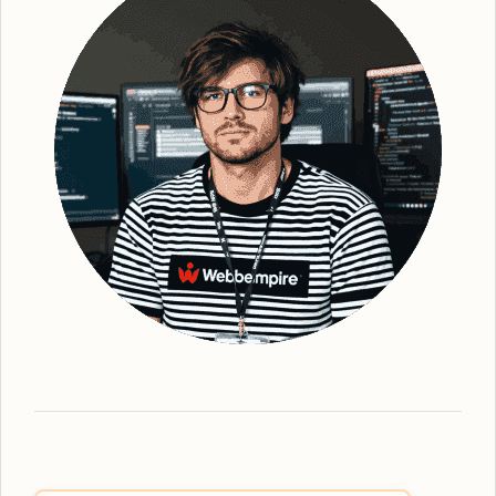
implementering av organiska sökstrategier,
säkerställer vi en bättre synlighet för din
webbplats. Efter grundlig analys och
identifiering av strategiska sökord, optimerar
vi din webbplats - från kopiering till struktur
och metadata. Detta gör att vi kan förbättra
din webbplats ranking och därmed också
den övergripande lokala synligheten. Vi ser
till att erbjuda den mest effektiva
organiska
SEO
-tjänsten, oavsett vilka lösningar du
behöver. Webbempire optimerar er digitala
marknadsföring så att din verksamhet står
som ledande i SE-resultaten. Som en
framstående
SEO-byrå Nordanstig
har vi
expertisen inom lokalt anpassad SEO-
strategi. Våra tjänster omfattar allt från
grundläggande sökordsanalys till avancerad
teknisk SEO för att skapa den bästa möjliga