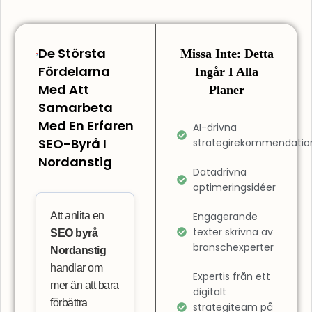
De Största
Missa Inte: Detta
Fördelarna
Ingår I Alla
Med Att
Planer
Samarbeta
Med En Erfaren
AI-drivna
SEO-Byrå I
strategirekommendatio
Nordanstig
Datadrivna
optimeringsidéer
Att anlita en
Engagerande
texter skrivna av
SEO byrå
branschexperter
Nordanstig
handlar om
Expertis från ett
mer än att bara
digitalt
förbättra
strategiteam på