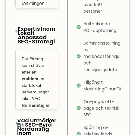
rankningen i
över 500
personer
sökresultaten.
Det innebär
Heltäckande
också att
Expertis Inom
ROI-uppföljning
Lokalt
förbättra
Anpassad
SEO-Strategi
användarupplevelsen
Sammanställning
på din sida.
av
marknadsförings-
SEO-byrå
För företag
och
Nordanstig
som strävar
försäljningsdata
fokuserar inte
efter att
bara på
etablera
en
Tillgång till
stark lokal
placeringar,
MarketingCloudFX
närvaro, utgör
utan även på
lokal
SEO
i
On-page, off-
att garantera
Nordanstig
en
page och teknisk
att din
ovärderlig
SEO
webbplats är
nyckel till att ta
Vad Utmärker
En SEO-Byrå
användarvänlig
över på den
Spårning av
Nordanstig
och snabbt
Inom
lokala
telefon, leads