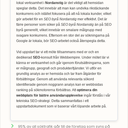
lokal verksamhet i
Nordanstig
är det viktigt att hemsidan
speglar detta. Det innebär att man kan undvika rikstäckande
konkurrens och istället fokusera på att nå lokala kunder, vilket
gör arbetet för en
SEO byrå Nordanstig
mer effektivt. Det är
färre personer som söker på
SEO byrå Nordanstig
än på SEO
byrå generellt, vilket innebär en smalare målgrupp med
svagare konkurrens. Eftersom en stor del av sökningarna på
Google är lokala, bör SEO-arbetet också återspegla detta.
Vid uppstart tar vi ett möte tillsammans med er och en
dedikerad
SEO
-konsult från Webbempire. Under mötet lär vi
känna er verksamhet och går igenom förutsättningarna, som
er målgrupp, geografi och produkter/tjänster. Vi utför en
grundlig analys av er hemsida och tar fram åtgärder för
förbättringar. Genom att använda relevanta sökord
identifierade genom noggrann analys kan er webbsidas
ranking på sökmotorerna förbättras. Att
optimera din
webbplats för bättre användarupplevelse
ingår förstås i vår
tekniska SEO-strategi. Detta sammanfattas i ett
uppstartsdokument som vi baserar vårt löpande arbete på.
95% av all söktrafik går till de företag som syns på