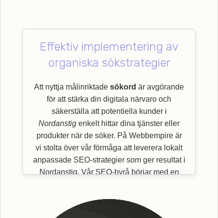
Effektiv implementering av
organiska sökstrategier
Att nyttja målinriktade
sökord
är avgörande
för att stärka din digitala närvaro och
säkerställa att potentiella kunder i
Nordanstig
enkelt hittar dina tjänster eller
produkter när de söker. På Webbempire är
vi stolta över vår förmåga att leverera lokalt
anpassade SEO-strategier som ger resultat i
Nordanstig. Vår SEO-byrå börjar med en
grundlig analys av viktiga
sökord
som är
mest relevanta för just din bransch och
målgrupp. Genom en effektiv