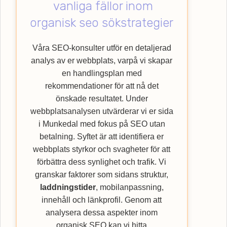
vanliga fällor inom
användarupplevelsen. Låt oss hjälpa dig
med att lyfta din verksamhet till nya höjder
organisk seo sökstrategier
genom att nyttja vår specialistkompetens
inom SEO. Upptäck hur Webbempire kan
Våra SEO-konsulter utför en detaljerad
förbättra din webbplats ranking och nå ut till
analys av er webbplats, varpå vi skapar
en bredare kundkrets med vår
SEO
-byrå.
en handlingsplan med
rekommendationer för att nå det
önskade resultatet. Under
webbplatsanalysen utvärderar vi er sida
i Munkedal med fokus på SEO utan
betalning. Syftet är att identifiera er
webbplats styrkor och svagheter för att
förbättra dess synlighet och trafik. Vi
granskar faktorer som sidans struktur,
laddningstider
, mobilanpassning,
innehåll och länkprofil. Genom att
analysera dessa aspekter inom
organisk SEO kan vi hitta