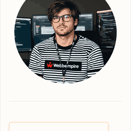
bättre synlighet för din webbplats. Efter
grundlig analys och identifiering av
strategiska sökord, optimerar vi din
webbplats - från kopiering till struktur och
metadata. Detta gör att vi kan förbättra din
webbplats ranking och därmed också den
övergripande platsbaserade synligheten. Vi
ser till att erbjuda den mest effektiva
organiska SEO
-tjänsten, oavsett vilka
lösningar du behöver. Webbempire
optimerar er digitala marknadsföring så att
din verksamhet står som ledande i SE-
resultaten. Som en framstående
SEO-byrå
Munkedal
har vi expertisen inom
målgruppsinriktad SEO-strategi. Våra
tjänster omfattar allt från grundläggande
sökordsanalys till avancerad teknisk SEO
för att skapa den bästa möjliga