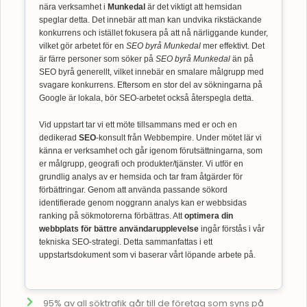
nära verksamhet i
Munkedal
är det viktigt att hemsidan
speglar detta. Det innebär att man kan undvika rikstäckande
konkurrens och istället fokusera på att nå närliggande kunder,
vilket gör arbetet för en
SEO byrå Munkedal
mer effektivt. Det
är färre personer som söker på
SEO byrå Munkedal
än på
SEO byrå generellt, vilket innebär en smalare målgrupp med
svagare konkurrens. Eftersom en stor del av sökningarna på
Google är lokala, bör SEO-arbetet också återspegla detta.
Vid uppstart tar vi ett möte tillsammans med er och en
dedikerad
SEO
-konsult från Webbempire. Under mötet lär vi
känna er verksamhet och går igenom förutsättningarna, som
er målgrupp, geografi och produkter/tjänster. Vi utför en
grundlig analys av er hemsida och tar fram åtgärder för
förbättringar. Genom att använda passande sökord
identifierade genom noggrann analys kan er webbsidas
ranking på sökmotorerna förbättras. Att
optimera din
webbplats för bättre användarupplevelse
ingår förstås i vår
tekniska SEO-strategi. Detta sammanfattas i ett
uppstartsdokument som vi baserar vårt löpande arbete på.
95% av all söktrafik går till de företag som syns på