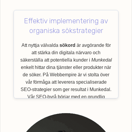
Effektiv implementering av
organiska sökstrategier
Att nyttja välvalda
sökord
är avgörande för
att stärka din digitala närvaro och
säkerställa att potentiella kunder i
Munkedal
enkelt hittar dina tjänster eller produkter när
de söker. På Webbempire är vi stolta över
vår förmåga att leverera specialiserade
SEO-strategier som ger resultat i Munkedal.
Vår SEO-byrå börjar med en grundlig
granskning av viktiga
sökord
som är mest
relevanta för just din bransch och målgrupp.
Genom en effektiv implementering av
organiska sökstrategier, säkerställer vi en