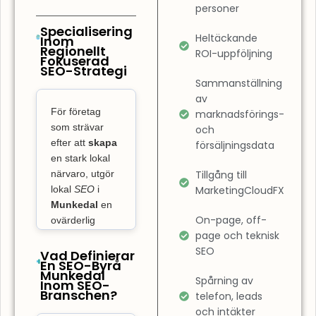
sökresultaten.
personer
Det innebär
Specialisering
Heltäckande
Inom
också att
Regionellt
ROI-uppföljning
Fokuserad
optimera
SEO-Strategi
användarupplevelsen
Sammanställning
på din sida.
av
För företag
SEO-byrå
marknadsförings-
som strävar
och
Munkedal
efter att
skapa
försäljningsdata
fokuserar inte
en stark lokal
bara på
närvaro, utgör
Tillgång till
placeringar,
lokal
SEO
i
MarketingCloudFX
utan även på
Munkedal
en
att säkerställa
On-page, off-
ovärderlig
page och teknisk
nyckel till att ta
att din
SEO
ledningen på
Vad Definierar
webbplats är
En SEO-Byrå
den lokala
användarvänlig
Munkedal
Spårning av
Inom SEO-
marknaden och
och snabbt
Branschen?
telefon, leads
skaffa sig
laddad. En
och intäkter
konkurrensfördelar.