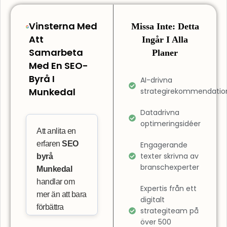
Vinsterna Med
Missa Inte: Detta
Att
Ingår I Alla
Samarbeta
Planer
Med En SEO-
Byrå I
AI-drivna
Munkedal
strategirekommendatio
Datadrivna
optimeringsidéer
Att anlita en
erfaren
SEO
Engagerande
texter skrivna av
byrå
branschexperter
Munkedal
handlar om
Expertis från ett
mer än att bara
digitalt
förbättra
strategiteam på
positionerna i
över 500