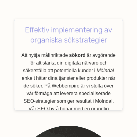
Effektiv implementering av
organiska sökstrategier
Att nyttja målinriktade
sökord
är avgörande
för att stärka din digitala närvaro och
säkerställa att potentiella kunder i
Mölndal
enkelt hittar dina tjänster eller produkter när
de söker. På Webbempire är vi stolta över
vår förmåga att leverera specialiserade
SEO-strategier som ger resultat i Mölndal.
Vår SEO-byrå börjar med en grundlig
utvärdering av viktiga
sökord
som är mest
relevanta för just din bransch och målgrupp.
Genom en effektiv implementering av