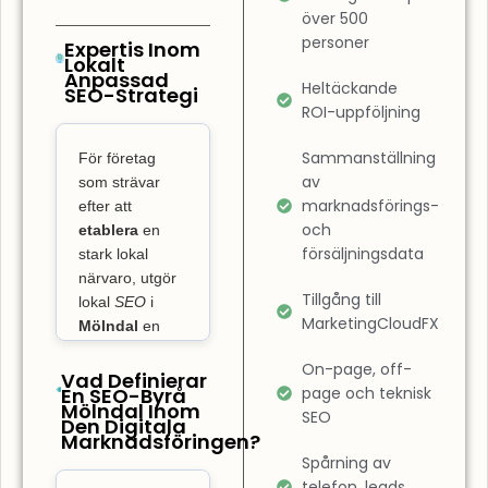
Det innebär
över 500
också att
personer
Expertis Inom
Lokalt
optimera
Anpassad
Heltäckande
SEO-Strategi
användarupplevelsen
ROI-uppföljning
på din sida.
SEO-byrå
Sammanställning
För företag
Mölndal
av
som strävar
fokuserar inte
marknadsförings-
efter att
och
bara på
etablera
en
försäljningsdata
stark lokal
placeringar,
närvaro, utgör
utan även på
Tillgång till
lokal
SEO
i
att säkerställa
MarketingCloudFX
Mölndal
en
att din
ovärderlig
webbplats är
On-page, off-
nyckel till att ta
Vad Definierar
En SEO-Byrå
page och teknisk
lättnavigerad
ledningen på
Mölndal Inom
SEO
och snabbt
Den Digitala
den lokala
Marknadsföringen?
marknaden och
laddad. En
Spårning av
skaffa sig
hemsida som
telefon, leads