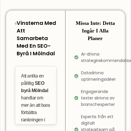
Vinsterna Med
Missa Inte: Detta
Att
Ingår I Alla
Samarbeta
Planer
Med En SEO-
Byrå I Mölndal
AI-drivna
strategirekommendatio
Datadrivna
Att anlita en
optimeringsidéer
pålitlig
SEO
byrå Mölndal
Engagerande
texter skrivna av
handlar om
branschexperter
mer än att bara
förbättra
Expertis från ett
rankningen i
digitalt
sökresultaten.
strategiteam på