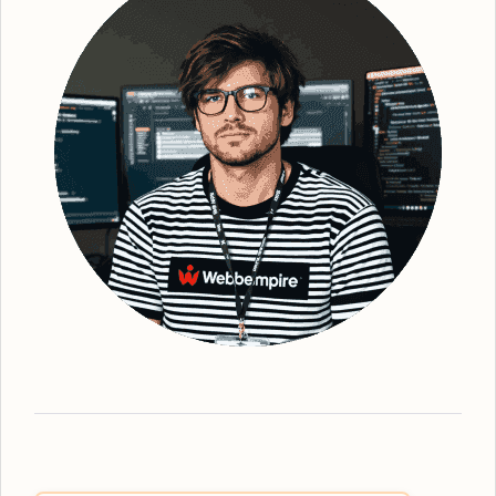
organiska sökstrategier, säkerställer vi en
bättre synlighet för din webbplats. Efter
grundlig undersökning och identifiering av
strategiska sökord, optimerar vi din
webbplats - från kopiering till struktur och
metadata. Detta gör att vi kan förbättra din
webbplats ranking och därmed också den
övergripande regionala synligheten. Vi ser
till att erbjuda den mest effektiva
organiska
SEO
-tjänsten, oavsett vilka lösningar du
behöver. Webbempire optimerar er digitala
marknadsföring så att din verksamhet står
som ledande i SE-resultaten. Som en
framstående
SEO-byrå Mölndal
har vi
expertisen inom lokalt anpassad SEO-
strategi. Våra tjänster omfattar allt från
grundläggande sökordsanalys till avancerad
teknisk SEO för att skapa den bästa möjliga