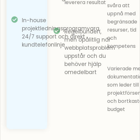
leverera resultat
sökordshantering
svåra att
erkännande
hjälper företag
uppnå med
som ett av
att driva mer
In-house
Sveriges
begränsade
besökare och
snabbast
projektledningsprogramvara,
resurser, tid
Regelbunden,
omvandla trafik
växande
24/7 support och direkt
och
till försäljning till
men opålitlig när
företag. Boka
kundtelefonlinje
kompetens
lojala kunder.
webbplatsproblem
ett kostnadsfritt
möte med oss
uppstår och du
idag och
behöver hjälp
Varierade m
diskutera hur vi
omedelbart
kan hjälpa dig
dokumentati
att förbättra din
som leder till
hemsidas
projektförse
teknisk
SEO
,
och bortkas
öka din digitala
budget
närvaro och nå
dina affärsmål!