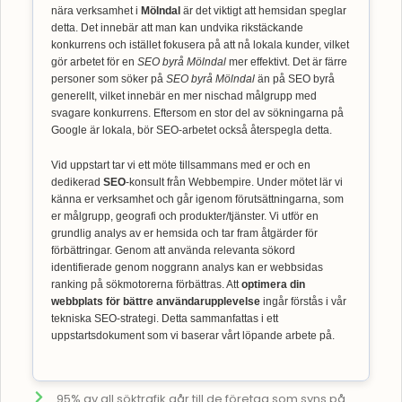
nära verksamhet i
Mölndal
är det viktigt att hemsidan speglar
detta. Det innebär att man kan undvika rikstäckande
konkurrens och istället fokusera på att nå lokala kunder, vilket
gör arbetet för en
SEO byrå Mölndal
mer effektivt. Det är färre
personer som söker på
SEO byrå Mölndal
än på SEO byrå
generellt, vilket innebär en mer nischad målgrupp med
svagare konkurrens. Eftersom en stor del av sökningarna på
Google är lokala, bör SEO-arbetet också återspegla detta.
Vid uppstart tar vi ett möte tillsammans med er och en
dedikerad
SEO
-konsult från Webbempire. Under mötet lär vi
känna er verksamhet och går igenom förutsättningarna, som
er målgrupp, geografi och produkter/tjänster. Vi utför en
grundlig analys av er hemsida och tar fram åtgärder för
förbättringar. Genom att använda relevanta sökord
identifierade genom noggrann analys kan er webbsidas
ranking på sökmotorerna förbättras. Att
optimera din
webbplats för bättre användarupplevelse
ingår förstås i vår
tekniska SEO-strategi. Detta sammanfattas i ett
uppstartsdokument som vi baserar vårt löpande arbete på.
95% av all söktrafik går till de företag som syns på