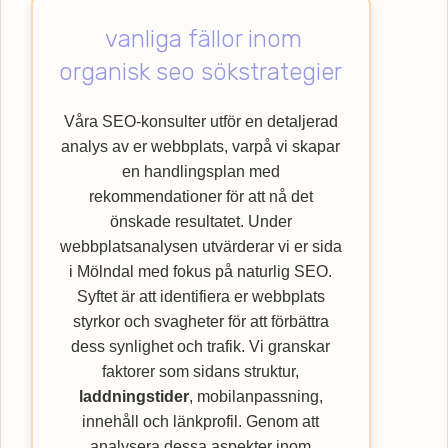
användarupplevelsen. Låt oss hjälpa dig
vanliga fällor inom
med att lyfta din verksamhet till nya höjder
genom att nyttja vår specialistkompetens
organisk seo sökstrategier
inom SEO. Upptäck hur Webbempire kan
förbättra din webbplats ranking och nå ut till
Våra SEO-konsulter utför en detaljerad
en bredare kundkrets med vår
SEO
-byrå.
analys av er webbplats, varpå vi skapar
en handlingsplan med
rekommendationer för att nå det
önskade resultatet. Under
webbplatsanalysen utvärderar vi er sida
i Mölndal med fokus på naturlig SEO.
Syftet är att identifiera er webbplats
styrkor och svagheter för att förbättra
dess synlighet och trafik. Vi granskar
faktorer som sidans struktur,
laddningstider
, mobilanpassning,
innehåll och länkprofil. Genom att
analysera dessa aspekter inom