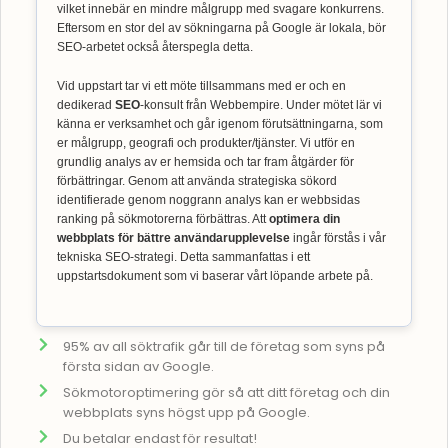
vilket innebär en mindre målgrupp med svagare konkurrens.
Eftersom en stor del av sökningarna på Google är lokala, bör
SEO-arbetet också återspegla detta.
Vid uppstart tar vi ett möte tillsammans med er och en
dedikerad
SEO
-konsult från Webbempire. Under mötet lär vi
känna er verksamhet och går igenom förutsättningarna, som
er målgrupp, geografi och produkter/tjänster. Vi utför en
grundlig analys av er hemsida och tar fram åtgärder för
förbättringar. Genom att använda strategiska sökord
identifierade genom noggrann analys kan er webbsidas
ranking på sökmotorerna förbättras. Att
optimera din
webbplats för bättre användarupplevelse
ingår förstås i vår
tekniska SEO-strategi. Detta sammanfattas i ett
uppstartsdokument som vi baserar vårt löpande arbete på.
95% av all söktrafik går till de företag som syns på
första sidan av Google.
Sökmotoroptimering gör så att ditt företag och din
webbplats syns högst upp på Google.
Du betalar endast för resultat!