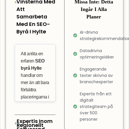
Vinsterna Med
Missa Inte: Detta
Att
Ingår I Alla
Samarbeta
Planer
Med En SEO-
Byrå I Hylte
AI-drivna
strategirekommendatio
Datadrivna
Att anlita en
optimeringsidéer
erfaren
SEO
byrå Hylte
Engagerande
texter skrivna av
handlar om
branschexperter
mer än att bara
förbättra
Expertis från ett
placeringarna i
digitalt
sökresultaten.
strategiteam på
Det innebär
över 500
också att
personer
Expertis Inom
Regionellt
optimera