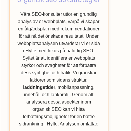
förbättra din webbplats ranking och nå ut till
en bredare kundkrets med vår
SEO
-byrå.
Våra SEO-konsulter utför en grundlig
analys av er webbplats, varpå vi skapar
en åtgärdsplan med rekommendationer
för att nå det önskade resultatet. Under
webbplatsanalysen utvärderar vi er sida
i Hylte med fokus på naturlig SEO.
Syftet är att identifiera er webbplats
styrkor och svagheter för att förbättra
dess synlighet och trafik. Vi granskar
faktorer som sidans struktur,
laddningstider
, mobilanpassning,
innehåll och länkprofil. Genom att
analysera dessa aspekter inom
organisk SEO kan vi hitta
förbättringsmöjligheter för en bättre
sidrankning i Hylte. Analysen omfattar: