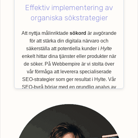
Effektiv implementering av
organiska sökstrategier
Att nyttja målinriktade
sökord
är avgörande
för att stärka din digitala närvaro och
säkerställa att potentiella kunder i
Hylte
enkelt hittar dina tjänster eller produkter när
de söker. På Webbempire är vi stolta över
vår förmåga att leverera specialiserade
SEO-strategier som ger resultat i Hylte. Vår
SEO-byrå börjar med en grundlig analys av
viktiga
sökord
som är mest relevanta för just
din bransch och målgrupp. Genom en
effektiv implementering av organiska
sökstrategier, säkerställer vi en bättre
synlighet för din webbplats. Efter grundlig
analys och identifiering av strategiska