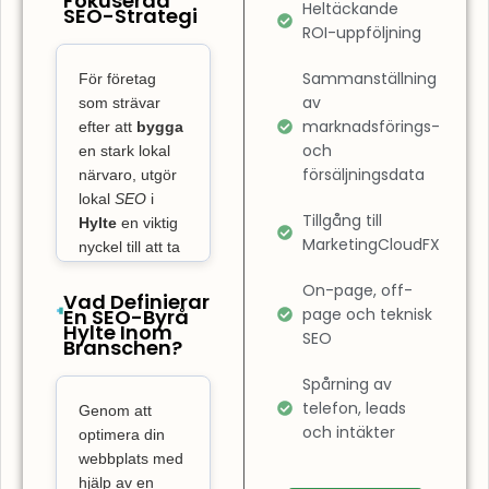
Fokuserad
Heltäckande
SEO-Strategi
användarupplevelsen
ROI-uppföljning
på din sida.
SEO-byrå
Sammanställning
För företag
Hylte fokuserar
av
som strävar
inte bara på
marknadsförings-
efter att
bygga
och
rankning, utan
en stark lokal
försäljningsdata
närvaro, utgör
även på att
lokal
SEO
i
garantera att
Tillgång till
Hylte
en viktig
din webbplats
MarketingCloudFX
nyckel till att ta
är
över på den
användarvänlig
On-page, off-
lokala
Vad Definierar
En SEO-Byrå
page och teknisk
och snabbt
marknaden och
Hylte Inom
SEO
laddad. En
Branschen?
skaffa sig
marknadsfördelar.
hemsida som
Spårning av
Webbempire
är enkel att
telefon, leads
Genom att
erbjuder lokalt
navigera gör
och intäkter
optimera din
anpassade
att besökare
webbplats med
SEO-strategier,
tillbringar mer
hjälp av en
vilket innebär