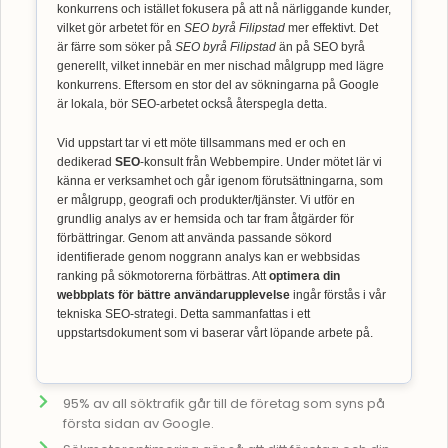
konkurrens och istället fokusera på att nå närliggande kunder,
vilket gör arbetet för en
SEO byrå Filipstad
mer effektivt. Det
är färre som söker på
SEO byrå Filipstad
än på SEO byrå
generellt, vilket innebär en mer nischad målgrupp med lägre
konkurrens. Eftersom en stor del av sökningarna på Google
är lokala, bör SEO-arbetet också återspegla detta.
Vid uppstart tar vi ett möte tillsammans med er och en
dedikerad
SEO
-konsult från Webbempire. Under mötet lär vi
känna er verksamhet och går igenom förutsättningarna, som
er målgrupp, geografi och produkter/tjänster. Vi utför en
grundlig analys av er hemsida och tar fram åtgärder för
förbättringar. Genom att använda passande sökord
identifierade genom noggrann analys kan er webbsidas
ranking på sökmotorerna förbättras. Att
optimera din
webbplats för bättre användarupplevelse
ingår förstås i vår
tekniska SEO-strategi. Detta sammanfattas i ett
uppstartsdokument som vi baserar vårt löpande arbete på.
95% av all söktrafik går till de företag som syns på
första sidan av Google.