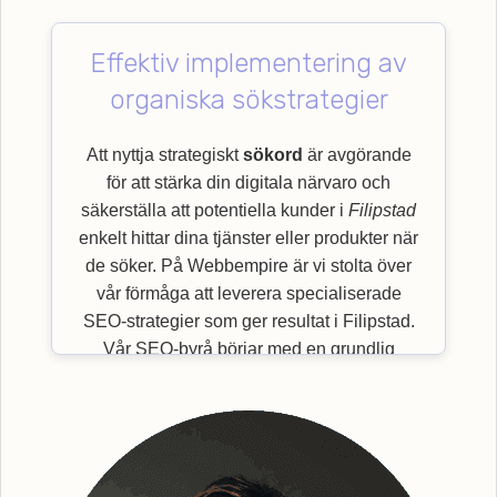
Effektiv implementering av
organiska sökstrategier
Att nyttja strategiskt
sökord
är avgörande
för att stärka din digitala närvaro och
säkerställa att potentiella kunder i
Filipstad
enkelt hittar dina tjänster eller produkter när
de söker. På Webbempire är vi stolta över
vår förmåga att leverera specialiserade
SEO-strategier som ger resultat i Filipstad.
Vår SEO-byrå börjar med en grundlig
granskning av viktiga
sökord
som är mest
relevanta för just din bransch och målgrupp.
Genom en effektiv implementering av
organiska sökstrategier, säkerställer vi en
bättre synlighet för din webbplats. Efter