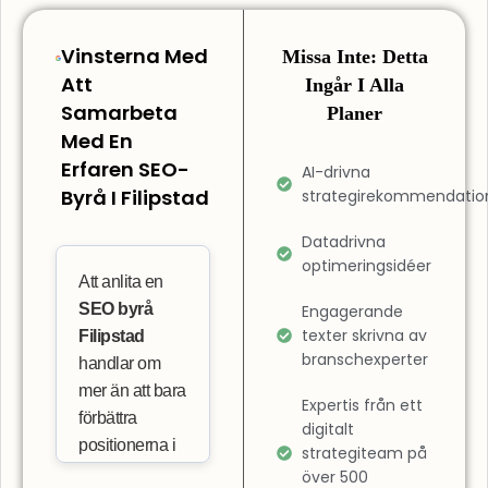
Vinsterna Med
Missa Inte: Detta
Att
Ingår I Alla
Samarbeta
Planer
Med En
Erfaren SEO-
AI-drivna
Byrå I Filipstad
strategirekommendatio
Datadrivna
optimeringsidéer
Att anlita en
SEO byrå
Engagerande
texter skrivna av
Filipstad
branschexperter
handlar om
mer än att bara
Expertis från ett
förbättra
digitalt
positionerna i
strategiteam på
sökresultaten.
över 500