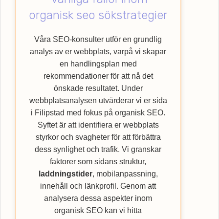
genom att nyttja vår specialistkompetens
organisk seo sökstrategier
inom SEO. Upptäck hur Webbempire kan
förbättra din webbplats ranking och nå ut till
Våra SEO-konsulter utför en grundlig
en bredare kundkrets med vår
SEO
-byrå.
analys av er webbplats, varpå vi skapar
en handlingsplan med
rekommendationer för att nå det
önskade resultatet. Under
webbplatsanalysen utvärderar vi er sida
i Filipstad med fokus på organisk SEO.
Syftet är att identifiera er webbplats
styrkor och svagheter för att förbättra
dess synlighet och trafik. Vi granskar
faktorer som sidans struktur,
laddningstider
, mobilanpassning,
innehåll och länkprofil. Genom att
analysera dessa aspekter inom
organisk SEO kan vi hitta