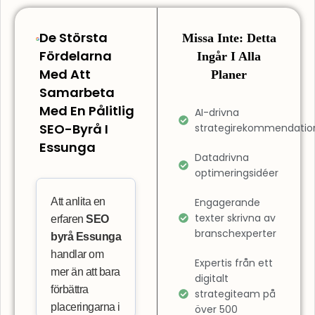
De Största
Missa Inte: Detta
Fördelarna
Ingår I Alla
Med Att
Planer
Samarbeta
Med En Pålitlig
AI-drivna
SEO-Byrå I
strategirekommendatio
Essunga
Datadrivna
optimeringsidéer
Att anlita en
Engagerande
texter skrivna av
erfaren
SEO
branschexperter
byrå Essunga
handlar om
Expertis från ett
mer än att bara
digitalt
förbättra
strategiteam på
placeringarna i
över 500