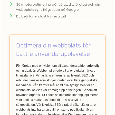
Sökmotoroptimering gör så att ditt företag och din
webbplats syns högst upp på Google.
Du betalar endast för resultat!
Optimera din webbplats för
bättre användarupplevelse
För företag med en vision om att expandera både
nationellt
och globalt, är Webbempire redo att ta er digitala närvaro
till nästa nivå. Vi har lång erfarenhet av teknisk SEO och
erbjuder tjänster som stödjer företag över flera geografiska
marknader. Vårt främsta mål är att öka synligheten för er
webbplats, oavsett var er målgrupp är belägen. Genom att
använda organisk SEO och sökmotoroptimering, optimerar
vi er digitala marknadsföring för att ni ska lyfta i
sökresultaten. Vår tekniska SEO-strategi säkerställer att er
webbplats inte bara når ut till en större publik utan även
förbättrar användarupplevelsen. Hos Webbempire justerar