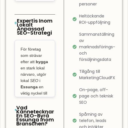
personer
sökresultaten.
Det innebär
Heltäckande
också att
Expertis Inom
ROI-uppföljning
Lokalt
optimera
Anpassad
SEO-Strategi
användarupplevelsen
Sammanställning
på din sida.
av
marknadsförings-
SEO-byrå
För företag
och
Essunga
som strävar
försäljningsdata
fokuserar inte
efter att
bygga
bara på
en stark lokal
Tillgång till
närvaro, utgör
rankning, utan
MarketingCloudFX
lokal
SEO
i
även på att
Essunga
en
On-page, off-
garantera att
viktig nyckel till
page och teknisk
din webbplats
att dominera på
SEO
är
den lokala
Vad
Kännetecknar
användarvänlig
marknaden och
Spårning av
En SEO-Byrå
och snabbt
Essunga Inom
skaffa sig
telefon, leads
Branschen?
överlägsna
laddad. En
och intäkter