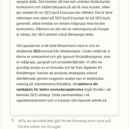
speglar detta. Det innebär att man kan undvika rikstäckande
konkurrens och istället fokusera på att nå nära kunder, vilket
gör arbetet för en
SEO byrå Essunga
mer effektivt. Det är färre
sökningar som söker på
SEO byrå Essunga
än på SEO byrå
generellt, vilket innebär en mindre målgrupp med mindre
konkurrens. Eftersom en stor del av sökningarna på Google
är lokala, bör SEO-arbetet också återspegla detta.
Vid uppstart tar vi ett möte tillsammans med er och en
dedikerad
SEO
-konsult från Webbempire. Under mötet lär vi
känna er verksamhet och går igenom förutsättningarna, som
er målgrupp, geografi och produkter/tjänster. Vi utför en
grundlig analys av er hemsida och tar fram åtgärder för
förbättringar. Genom att använda strategiska sökord
identifierade genom noggrann analys kan er webbsidas
ranking på sökmotorerna förbättras. Att
optimera din
webbplats för bättre användarupplevelse
ingår förstås i vår
tekniska SEO-strategi. Detta sammanfattas i ett
uppstartsdokument som vi baserar vårt löpande arbete på.
95% av all söktrafik går till de företag som syns på
första sidan av Google.