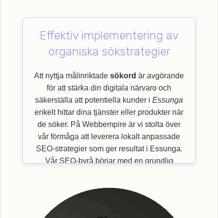
Effektiv implementering av
organiska sökstrategier
Att nyttja målinriktade
sökord
är avgörande
för att stärka din digitala närvaro och
säkerställa att potentiella kunder i
Essunga
enkelt hittar dina tjänster eller produkter när
de söker. På Webbempire är vi stolta över
vår förmåga att leverera lokalt anpassade
SEO-strategier som ger resultat i Essunga.
Vår SEO-byrå börjar med en grundlig
granskning av viktiga
sökord
som är mest
relevanta för just din bransch och målgrupp.
Genom en effektiv implementering av
organiska sökstrategier, säkerställer vi en