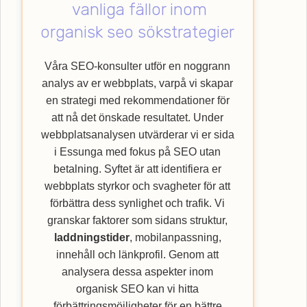
vanliga fällor inom
med att lyfta din verksamhet till nya höjder
genom att nyttja vår specialistkompetens
organisk seo sökstrategier
inom SEO. Upptäck hur Webbempire kan
förbättra din webbplats ranking och nå ut till
Våra SEO-konsulter utför en noggrann
en bredare kundkrets med vår
SEO
-byrå.
analys av er webbplats, varpå vi skapar
en strategi med rekommendationer för
att nå det önskade resultatet. Under
webbplatsanalysen utvärderar vi er sida
i Essunga med fokus på SEO utan
betalning. Syftet är att identifiera er
webbplats styrkor och svagheter för att
förbättra dess synlighet och trafik. Vi
granskar faktorer som sidans struktur,
laddningstider
, mobilanpassning,
innehåll och länkprofil. Genom att
analysera dessa aspekter inom
organisk SEO kan vi hitta
förbättringsmöjligheter för en bättre