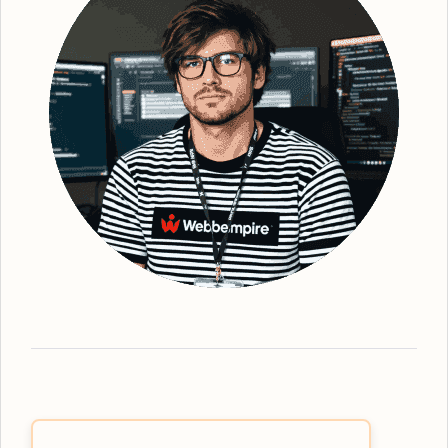
bättre synlighet för din webbplats. Efter
grundlig genomgång och identifiering av
strategiska sökord, optimerar vi din
webbplats - från text till struktur och
metadata. Detta gör att vi kan förbättra din
webbplats ranking och därmed också den
övergripande lokala synligheten. Vi ser till
att erbjuda den mest effektiva
organiska
SEO
-tjänsten, oavsett vilka lösningar du
behöver. Webbempire optimerar er digitala
marknadsföring så att din verksamhet står
som ledande i SE-resultaten. Som en
framstående
SEO-byrå Essunga
har vi
expertisen inom lokalt anpassad SEO-
strategi. Våra tjänster omfattar allt från
grundläggande sökordsanalys till avancerad
teknisk SEO för att skapa den bästa möjliga
användarupplevelsen. Låt oss hjälpa dig