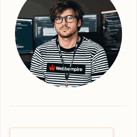
synlighet för din webbplats. Efter grundlig
analys och identifiering av strategiska
sökord, optimerar vi din webbplats - från
kopiering till struktur och metadata. Detta
gör att vi kan förbättra din webbplats ranking
och därmed också den övergripande
platsbaserade synligheten. Vi ser till att
erbjuda den mest effektiva
organiska SEO
-
tjänsten, oavsett vilka lösningar du behöver.
Webbempire optimerar er digitala
marknadsföring så att din verksamhet står
som ledande i SE-resultaten. Som en
framstående
SEO-byrå Enköping
har vi
expertisen inom målgruppsinriktad SEO-
strategi. Våra tjänster omfattar allt från
grundläggande sökordsanalys till avancerad
teknisk SEO för att skapa den bästa möjliga
användarupplevelsen. Låt oss hjälpa dig