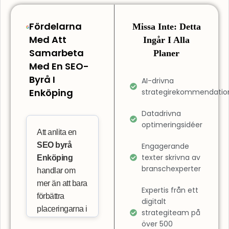
Fördelarna
Missa Inte: Detta
Med Att
Ingår I Alla
Samarbeta
Planer
Med En SEO-
Byrå I
AI-drivna
Enköping
strategirekommendatio
Datadrivna
optimeringsidéer
Att anlita en
SEO byrå
Engagerande
texter skrivna av
Enköping
branschexperter
handlar om
mer än att bara
Expertis från ett
förbättra
digitalt
placeringarna i
strategiteam på
sökresultaten.
över 500