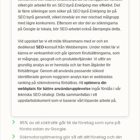
vilket gör arbetet för en
SEO byrå Enköping
mer effektivt. Det
är färre sökningar som söker på
SEO byrå Enköping
än på
SEO byrå generellt, vilket innebär en mer nischad målgrupp
med lägre konkurrens. Eftersom en stor del av sökningarna
på Google är lokala, bör SEO-arbetet också återspegla detta.
Vid uppstart tar vi ett möte tillsammans med er och en
dedikerad
SEO
-konsult från Webbempire. Under mötet lär vi
känna er verksamhet och går igenom förutsättningarna, som
er målgrupp, geografi och produkter/tjänster. Vi utför en
grundlig analys av er hemsida och tar fram åtgärder för
förbättringar. Genom att använda passande sökord
identifierade genom noggrann analys kan er webbsidas
ranking på sökmotorerna förbättras. Att
optimera din
webbplats för bättre användarupplevelse
ingår förstås i vår
tekniska SEO-strategi. Detta sammanfattas i ett
uppstartsdokument som vi baserar vårt löpande arbete på.
95% av all söktrafik går till de företag som syns på
första sidan av Google.
Sökmotoroptimering gör så att ditt företag och din