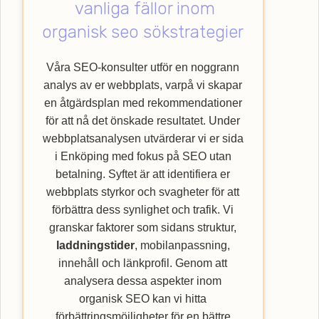
vanliga fällor inom
med att lyfta din verksamhet till nya höjder
genom att nyttja vår specialistkompetens
organisk seo sökstrategier
inom SEO. Upptäck hur Webbempire kan
förbättra din webbplats ranking och nå ut till
Våra SEO-konsulter utför en noggrann
en bredare kundkrets med vår
SEO
-byrå.
analys av er webbplats, varpå vi skapar
en åtgärdsplan med rekommendationer
för att nå det önskade resultatet. Under
webbplatsanalysen utvärderar vi er sida
i Enköping med fokus på SEO utan
betalning. Syftet är att identifiera er
webbplats styrkor och svagheter för att
förbättra dess synlighet och trafik. Vi
granskar faktorer som sidans struktur,
laddningstider
, mobilanpassning,
innehåll och länkprofil. Genom att
analysera dessa aspekter inom
organisk SEO kan vi hitta
förbättringsmöjligheter för en bättre