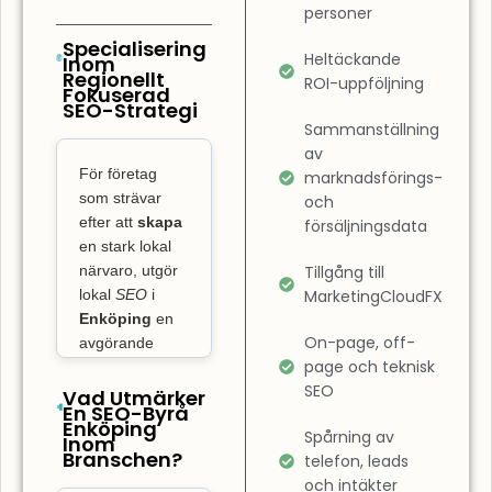
Det innebär
personer
också att
Specialisering
Heltäckande
Inom
optimera
Regionellt
ROI-uppföljning
Fokuserad
användarupplevelsen
SEO-Strategi
på din sida.
Sammanställning
SEO-byrå
av
För företag
Enköping
marknadsförings-
som strävar
och
fokuserar inte
efter att
skapa
försäljningsdata
bara på
en stark lokal
placeringar,
närvaro, utgör
Tillgång till
utan även på
lokal
SEO
i
MarketingCloudFX
att garantera
Enköping
en
att din
On-page, off-
avgörande
page och teknisk
nyckel till att
webbplats är
SEO
dominera på
Vad Utmärker
användarvänlig
En SEO-Byrå
den lokala
och optimerad
Enköping
Spårning av
Inom
marknaden och
för hastighet.
Branschen?
telefon, leads
skaffa sig
En hemsida
och intäkter
konkurrensfördelar.