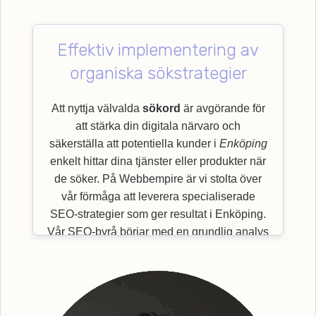
Effektiv implementering av
organiska sökstrategier
Att nyttja välvalda
sökord
är avgörande för
att stärka din digitala närvaro och
säkerställa att potentiella kunder i
Enköping
enkelt hittar dina tjänster eller produkter när
de söker. På Webbempire är vi stolta över
vår förmåga att leverera specialiserade
SEO-strategier som ger resultat i Enköping.
Vår SEO-byrå börjar med en grundlig analys
av viktiga
sökord
som är mest relevanta för
just din bransch och målgrupp. Genom en
effektiv implementering av organiska
sökstrategier, säkerställer vi en bättre