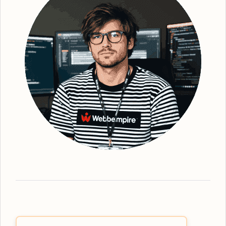
synlighet för din webbplats. Efter grundlig
genomgång och identifiering av strategiska
sökord, optimerar vi din webbplats - från
kopiering till struktur och metadata. Detta
gör att vi kan förbättra din webbplats ranking
och därmed också den övergripande lokala
synligheten. Vi ser till att erbjuda den mest
effektiva
organiska SEO
-tjänsten, oavsett
vilka lösningar du behöver. Webbempire
optimerar er digitala marknadsföring så att
din verksamhet står som ledande i SE-
resultaten. Som en framstående
SEO-byrå
Eda
har vi expertisen inom lokalt anpassad
SEO-strategi. Våra tjänster omfattar allt från
grundläggande sökordsanalys till avancerad
teknisk SEO för att skapa den bästa möjliga
användarupplevelsen. Låt oss hjälpa dig
med att lyfta din verksamhet till nya höjder