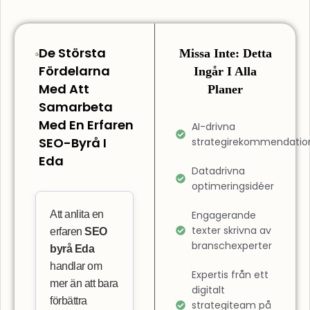
De Största
Missa Inte: Detta
Fördelarna
Ingår I Alla
Med Att
Planer
Samarbeta
Med En Erfaren
AI-drivna
SEO-Byrå I
strategirekommendatio
Eda
Datadrivna
optimeringsidéer
Att anlita en
Engagerande
texter skrivna av
erfaren
SEO
branschexperter
byrå Eda
handlar om
Expertis från ett
mer än att bara
digitalt
förbättra
strategiteam på