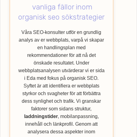
vanliga fällor inom
genom att nyttja vår specialistkompetens
inom SEO. Upptäck hur Webbempire kan
organisk seo sökstrategier
förbättra din webbplats ranking och nå ut till
en bredare kundkrets med vår
SEO
-byrå.
Våra SEO-konsulter utför en grundlig
analys av er webbplats, varpå vi skapar
en handlingsplan med
rekommendationer för att nå det
önskade resultatet. Under
webbplatsanalysen utvärderar vi er sida
i Eda med fokus på organisk SEO.
Syftet är att identifiera er webbplats
styrkor och svagheter för att förbättra
dess synlighet och trafik. Vi granskar
faktorer som sidans struktur,
laddningstider
, mobilanpassning,
innehåll och länkprofil. Genom att
analysera dessa aspekter inom