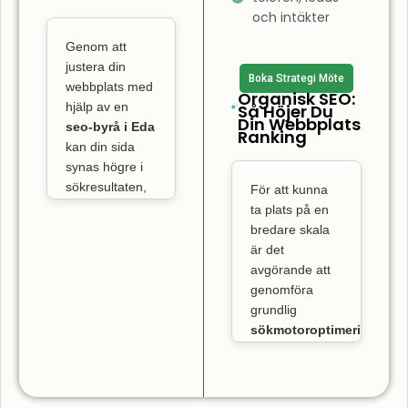
överlägsna
hemsida som
och intäkter
fördelar.
är lätt att
Genom att
Webbempire
använda gör
justera din
erbjuder
Boka Strategi Möte
att besökare
webbplats med
geografiskt
Organisk SEO:
stannar längre
hjälp av en
Så Höjer Du
anpassade
Din Webbplats
och interagerar
seo-byrå i Eda
SEO-strategier,
Ranking
kan din sida
mer. När
vilket innebär
synas högre i
att din
användare
sökresultaten,
För att kunna
webbplats kan
snabbt hittar
vilket innebär
ta plats på en
optimeras
för
vad de söker,
att fler
bredare skala
sökningar med
utforskar de
potentiella
är det
specifika
fler sidor och
kunder
hittar
avgörande att
geografiska
blir mer
dig när de
genomföra
referenser, som
söker efter
benägna att
grundlig
“Avenyn” eller
tjänster du
sökmotoroptimering
vidta
“Liseberg”.
erbjuder. En
och utföra
Genom att
målmedvetna
välutformad
sökordsanalys
utnyttja lokal
handlingar på
SEO-strategi
både nationellt
SEO
i
Eda
kan
webbplatsen.
resulterar i