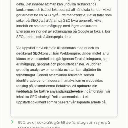
detta. Det innebär att man kan undvika rikstäckande
konkurrens och istället fokusera på att nå lokala kunder, vilket
gör arbetet för en
SEO byrå Eda
mer effektivt. Det är färre som
söker på
SEO byrå Eda
än på SEO byrå generellt, vilket
innebär en smalare målgrupp med lägre konkurrens.
Eftersom en stor del av sökningarna på Google är lokala, bör
SEO-arbetet också återspegla detta.
Vid uppstart tar vi ett möte tillsammans med er och en
dedikerad
SEO
-konsult från Webbempire. Under mötet lär vi
känna er verksamhet och går igenom förutsättningarna, som
er målgrupp, geografi och produkter/tjänster. Vi utför en
grundlig analys av er hemsida och tar fram åtgärder för
förbättringar. Genom att använda relevanta sökord
identifierade genom noggrann analys kan er webbsidas
ranking på sökmotorerna förbättras. Att
optimera din
webbplats för bättre användarupplevelse
ingår förstås i vår
tekniska SEO-strategi. Detta sammanfattas i ett
uppstartsdokument som vi baserar vårt löpande arbete på.
95% av all söktrafik går till de företag som syns på