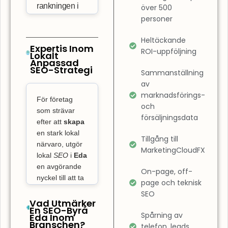
rankningen i
över 500
personer
sökresultaten.
Det innebär
Heltäckande
också att
Expertis Inom
ROI-uppföljning
Lokalt
optimera
Anpassad
SEO-Strategi
användarupplevelsen
Sammanställning
på din sida.
av
marknadsförings-
SEO-byrå Eda
För företag
och
fokuserar inte
som strävar
försäljningsdata
bara på
efter att
skapa
rankning, utan
en stark lokal
Tillgång till
närvaro, utgör
även på att
MarketingCloudFX
lokal
SEO
i
Eda
säkerställa att
en avgörande
On-page, off-
din webbplats
nyckel till att ta
page och teknisk
är
över på den
SEO
lättnavigerad
lokala
Vad Utmärker
En SEO-Byrå
och snabbt
marknaden och
Spårning av
Eda Inom
laddad. En
Branschen?
skaffa sig
telefon, leads