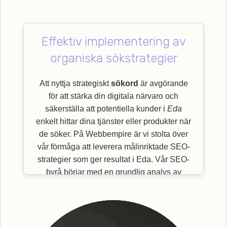
Effektiv implementering av
organiska sökstrategier
Att nyttja strategiskt
sökord
är avgörande
för att stärka din digitala närvaro och
säkerställa att potentiella kunder i
Eda
enkelt hittar dina tjänster eller produkter när
de söker. På Webbempire är vi stolta över
vår förmåga att leverera målinriktade SEO-
strategier som ger resultat i Eda. Vår SEO-
byrå börjar med en grundlig analys av
viktiga
sökord
som är mest relevanta för just
din bransch och målgrupp. Genom en
effektiv implementering av organiska
sökstrategier, säkerställer vi en bättre