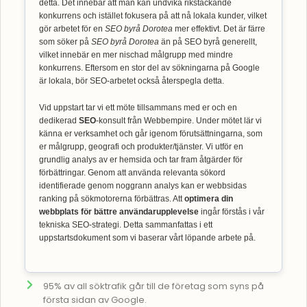
detta. Det innebär att man kan undvika rikstäckande
konkurrens och istället fokusera på att nå lokala kunder, vilket
gör arbetet för en
SEO byrå Dorotea
mer effektivt. Det är färre
som söker på
SEO byrå Dorotea
än på SEO byrå generellt,
vilket innebär en mer nischad målgrupp med mindre
konkurrens. Eftersom en stor del av sökningarna på Google
är lokala, bör SEO-arbetet också återspegla detta.
Vid uppstart tar vi ett möte tillsammans med er och en
dedikerad
SEO
-konsult från Webbempire. Under mötet lär vi
känna er verksamhet och går igenom förutsättningarna, som
er målgrupp, geografi och produkter/tjänster. Vi utför en
grundlig analys av er hemsida och tar fram åtgärder för
förbättringar. Genom att använda relevanta sökord
identifierade genom noggrann analys kan er webbsidas
ranking på sökmotorerna förbättras. Att
optimera din
webbplats för bättre användarupplevelse
ingår förstås i vår
tekniska SEO-strategi. Detta sammanfattas i ett
uppstartsdokument som vi baserar vårt löpande arbete på.
95% av all söktrafik går till de företag som syns på
första sidan av Google.