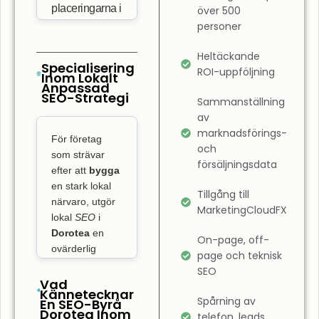
placeringarna i
över 500
personer
sökresultaten.
Det innebär
Heltäckande
också att
Specialisering
ROI-uppföljning
Inom Lokalt
optimera
Anpassad
SEO-Strategi
användarupplevelsen
Sammanställning
på din sida.
av
marknadsförings-
SEO-byrå
För företag
och
Dorotea
som strävar
försäljningsdata
fokuserar inte
efter att
bygga
bara på
en stark lokal
Tillgång till
närvaro, utgör
rankning, utan
MarketingCloudFX
lokal
SEO
i
även på att
Dorotea
en
On-page, off-
garantera att
ovärderlig
page och teknisk
din webbplats
nyckel till att ta
SEO
är
ledningen på
Vad
Kännetecknar
användarvänlig
den lokala
Spårning av
En SEO-Byrå
och snabbt
Dorotea Inom
marknaden och
telefon, leads