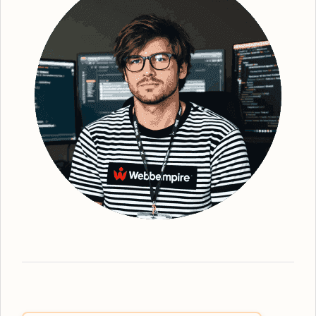
organiska sökstrategier, säkerställer vi en
bättre synlighet för din webbplats. Efter
grundlig analys och identifiering av
strategiska sökord, optimerar vi din
webbplats - från innehåll till struktur och
metadata. Detta gör att vi kan förbättra din
webbplats ranking och därmed också den
övergripande platsbaserade synligheten. Vi
ser till att erbjuda den mest effektiva
organiska SEO
-tjänsten, oavsett vilka
lösningar du behöver. Webbempire
optimerar er digitala marknadsföring så att
din verksamhet står som ledande i SE-
resultaten. Som en framstående
SEO-byrå
Dorotea
har vi expertisen inom lokalt
anpassad SEO-strategi. Våra tjänster
omfattar allt från grundläggande
sökordsanalys till avancerad teknisk SEO