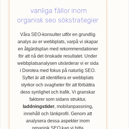
för att skapa den bästa möjliga
vanliga fällor inom
användarupplevelsen. Låt oss hjälpa dig
med att lyfta din verksamhet till nya höjder
organisk seo sökstrategier
genom att nyttja vår specialistkompetens
inom SEO. Upptäck hur Webbempire kan
Våra SEO-konsulter utför en grundlig
förbättra din webbplats ranking och nå ut till
analys av er webbplats, varpå vi skapar
en bredare kundkrets med vår
SEO
-byrå.
en åtgärdsplan med rekommendationer
för att nå det önskade resultatet. Under
webbplatsanalysen utvärderar vi er sida
i Dorotea med fokus på naturlig SEO.
Syftet är att identifiera er webbplats
styrkor och svagheter för att förbättra
dess synlighet och trafik. Vi granskar
faktorer som sidans struktur,
laddningstider
, mobilanpassning,
innehåll och länkprofil. Genom att
analysera dessa aspekter inom
organisk SEO kan vi hitta