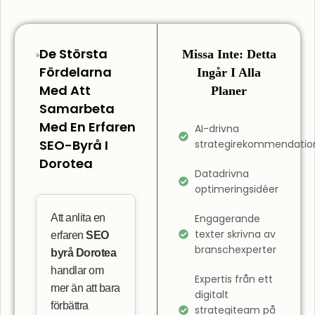
De Största
Missa Inte: Detta
Fördelarna
Ingår I Alla
Med Att
Planer
Samarbeta
Med En Erfaren
AI-drivna
SEO-Byrå I
strategirekommendatio
Dorotea
Datadrivna
optimeringsidéer
Att anlita en
Engagerande
texter skrivna av
erfaren
SEO
branschexperter
byrå Dorotea
handlar om
Expertis från ett
mer än att bara
digitalt
förbättra
strategiteam på