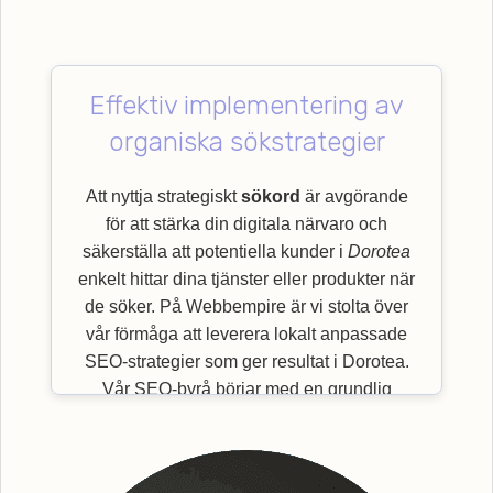
Effektiv implementering av
organiska sökstrategier
Att nyttja strategiskt
sökord
är avgörande
för att stärka din digitala närvaro och
säkerställa att potentiella kunder i
Dorotea
enkelt hittar dina tjänster eller produkter när
de söker. På Webbempire är vi stolta över
vår förmåga att leverera lokalt anpassade
SEO-strategier som ger resultat i Dorotea.
Vår SEO-byrå börjar med en grundlig
granskning av viktiga
sökord
som är mest
relevanta för just din bransch och målgrupp.
Genom en effektiv implementering av