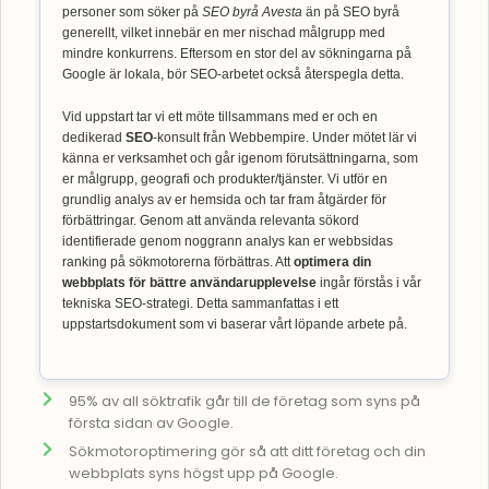
personer som söker på
SEO byrå Avesta
än på SEO byrå
generellt, vilket innebär en mer nischad målgrupp med
mindre konkurrens. Eftersom en stor del av sökningarna på
Google är lokala, bör SEO-arbetet också återspegla detta.
Vid uppstart tar vi ett möte tillsammans med er och en
dedikerad
SEO
-konsult från Webbempire. Under mötet lär vi
känna er verksamhet och går igenom förutsättningarna, som
er målgrupp, geografi och produkter/tjänster. Vi utför en
grundlig analys av er hemsida och tar fram åtgärder för
förbättringar. Genom att använda relevanta sökord
identifierade genom noggrann analys kan er webbsidas
ranking på sökmotorerna förbättras. Att
optimera din
webbplats för bättre användarupplevelse
ingår förstås i vår
tekniska SEO-strategi. Detta sammanfattas i ett
uppstartsdokument som vi baserar vårt löpande arbete på.
95% av all söktrafik går till de företag som syns på
första sidan av Google.
Sökmotoroptimering gör så att ditt företag och din
webbplats syns högst upp på Google.