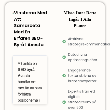
Vinsterna Med
Missa Inte: Detta
Att
Ingår I Alla
Samarbeta
Planer
Med En
Erfaren SEO-
AI-drivna
Byrå I Avesta
strategirekommendatio
Datadrivna
optimeringsidéer
Att anlita en
SEO byrå
Engagerande
texter skrivna av
Avesta
branschexperter
handlar om
mer än att bara
Expertis från ett
förbättra
digitalt
positionerna i
strategiteam på
sökresultaten.
över 500