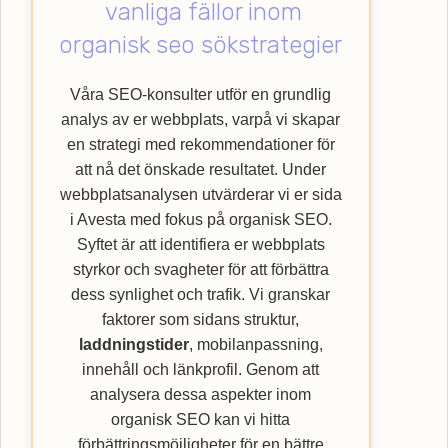
vanliga fällor inom
med att lyfta din verksamhet till nya höjder
genom att nyttja vår specialistkompetens
organisk seo sökstrategier
inom SEO. Upptäck hur Webbempire kan
förbättra din webbplats ranking och nå ut till
Våra SEO-konsulter utför en grundlig
en bredare kundkrets med vår
SEO
-byrå.
analys av er webbplats, varpå vi skapar
en strategi med rekommendationer för
att nå det önskade resultatet. Under
webbplatsanalysen utvärderar vi er sida
i Avesta med fokus på organisk SEO.
Syftet är att identifiera er webbplats
styrkor och svagheter för att förbättra
dess synlighet och trafik. Vi granskar
faktorer som sidans struktur,
laddningstider
, mobilanpassning,
innehåll och länkprofil. Genom att
analysera dessa aspekter inom
organisk SEO kan vi hitta
förbättringsmöjligheter för en bättre