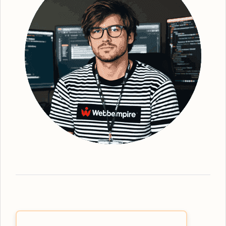
bättre synlighet för din webbplats. Efter
grundlig analys och identifiering av
strategiska sökord, optimerar vi din
webbplats - från kopiering till struktur och
metadata. Detta gör att vi kan förbättra din
webbplats ranking och därmed också den
övergripande lokala synligheten. Vi ser till
att erbjuda den mest effektiva
organiska
SEO
-tjänsten, oavsett vilka lösningar du
behöver. Webbempire optimerar er digitala
marknadsföring så att din verksamhet står
som ledande i SE-resultaten. Som en
framstående
SEO-byrå Avesta
har vi
expertisen inom målgruppsinriktad SEO-
strategi. Våra tjänster omfattar allt från
grundläggande sökordsanalys till avancerad
teknisk SEO för att skapa den bästa möjliga
användarupplevelsen. Låt oss hjälpa dig