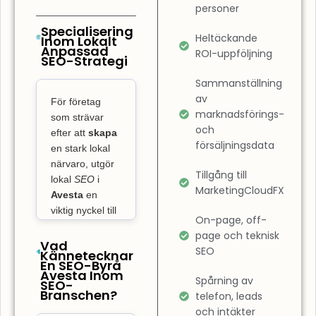
Det innebär
personer
också att
Specialisering
Heltäckande
Inom Lokalt
optimera
Anpassad
ROI-uppföljning
SEO-Strategi
användarupplevelsen
på din sida.
Sammanställning
SEO-byrå
av
För företag
Avesta
marknadsförings-
som strävar
och
fokuserar inte
efter att
skapa
försäljningsdata
bara på
en stark lokal
närvaro, utgör
placeringar,
Tillgång till
lokal
SEO
i
utan även på
MarketingCloudFX
Avesta
en
att garantera
viktig nyckel till
att din
On-page, off-
att ta över på
page och teknisk
webbplats är
den lokala
Vad
SEO
Kännetecknar
lättnavigerad
marknaden och
En SEO-Byrå
och snabbt
Avesta Inom
skaffa sig
Spårning av
SEO-
konkurrensfördelar.
laddad. En
Branschen?
telefon, leads
Webbempire
hemsida som
och intäkter