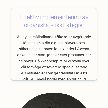
Effektiv implementering av
organiska sökstrategier
Att nyttja målinriktade
sökord
är avgörande
för att stärka din digitala närvaro och
säkerställa att potentiella kunder i
Avesta
enkelt hittar dina tjänster eller produkter när
de söker. På Webbempire är vi stolta över
vår förmåga att leverera specialiserade
SEO-strategier som ger resultat i Avesta.
Vår SEO-byrå börjar med en grundlig
granskning av viktiga
sökord
som är mest
relevanta för just din bransch och målgrupp.
Genom en effektiv implementering av
organiska sökstrategier, säkerställer vi en