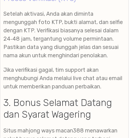
Setelah aktivasi, Anda akan diminta
mengunggah foto KTP, bukti alamat, dan selfie
dengan KTP. Verifikasi biasanya selesai dalam
24‑48 jam, tergantung volume permintaan.
Pastikan data yang diunggah jelas dan sesuai
nama akun untuk menghindari penolakan.
Jika verifikasi gagal, tim support akan
menghubungi Anda melalui live chat atau email
untuk memberikan panduan perbaikan.
3. Bonus Selamat Datang
dan Syarat Wagering
Situs mahjong ways macan388 menawarkan