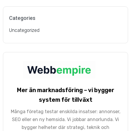
Categories
Uncategorized
Mer än marknadsföring – vi bygger
system för tillväxt
Många företag testar enskilda insatser: annonser,
SEO eller en ny hemsida. Vi jobbar annorlunda. Vi
bygger helheter där strategi, teknik och