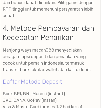
dari bonus dapat dicairkan. Pilih game dengan
RTP tinggi untuk memenuhi persyaratan lebih
cepat.
4. Metode Pembayaran dan
Kecepatan Penarikan
Mahjong ways macan388 menyediakan
beragam opsi deposit dan penarikan yang
cocok untuk pemain Indonesia, termasuk
transfer bank lokal, e‑wallet, dan kartu debit.
Daftar Metode Deposit
Bank BRI, BNI, Mandiri (instant)
OVO, DANA, GoPay (instan)
Visa & MasterCard (proses 1‑2 hari kerja)