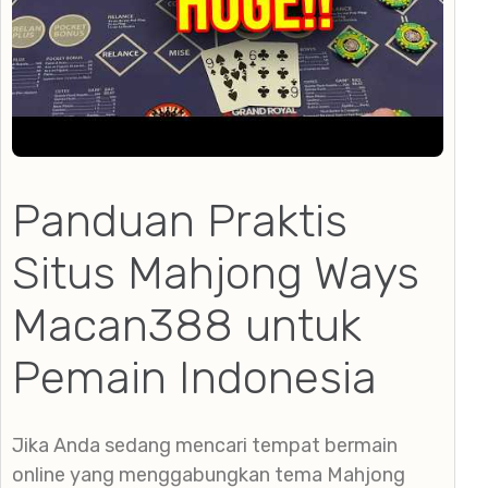
Panduan Praktis
Situs Mahjong Ways
Macan388 untuk
Pemain Indonesia
Jika Anda sedang mencari tempat bermain
online yang menggabungkan tema Mahjong