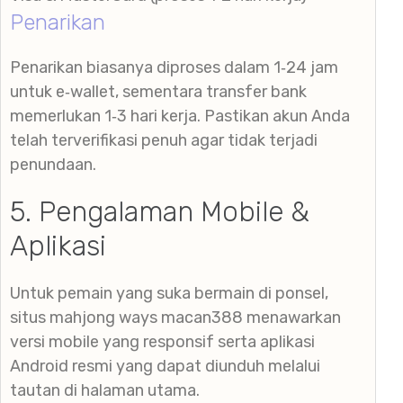
Penarikan
Penarikan biasanya diproses dalam 1‑24 jam
untuk e‑wallet, sementara transfer bank
memerlukan 1‑3 hari kerja. Pastikan akun Anda
telah terverifikasi penuh agar tidak terjadi
penundaan.
5. Pengalaman Mobile &
Aplikasi
Untuk pemain yang suka bermain di ponsel,
situs mahjong ways macan388 menawarkan
versi mobile yang responsif serta aplikasi
Android resmi yang dapat diunduh melalui
tautan di halaman utama.