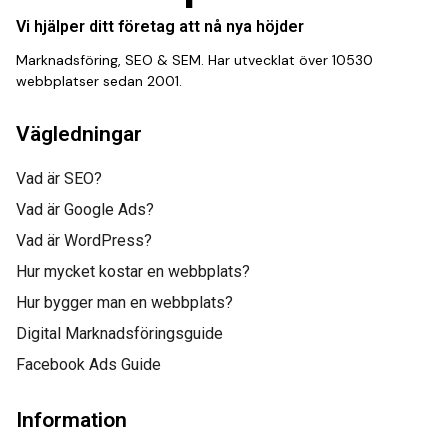
Vi hjälper ditt företag att nå nya höjder
Marknadsföring, SEO & SEM. Har utvecklat över 10530
webbplatser sedan 2001.
Vägledningar
Vad är SEO?
Vad är Google Ads?
Vad är WordPress?
Hur mycket kostar en webbplats?
Hur bygger man en webbplats?
Digital Marknadsföringsguide
Facebook Ads Guide
Information