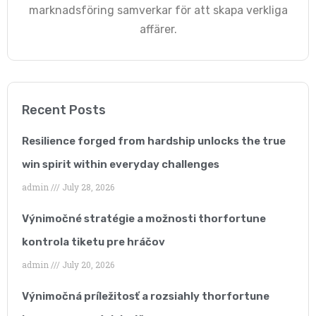
marknadsföring samverkar för att skapa verkliga
affärer.
Recent Posts
Resilience forged from hardship unlocks the true
win spirit within everyday challenges
admin
July 28, 2026
Výnimočné stratégie a možnosti thorfortune
kontrola tiketu pre hráčov
admin
July 20, 2026
Výnimočná príležitosť a rozsiahly thorfortune