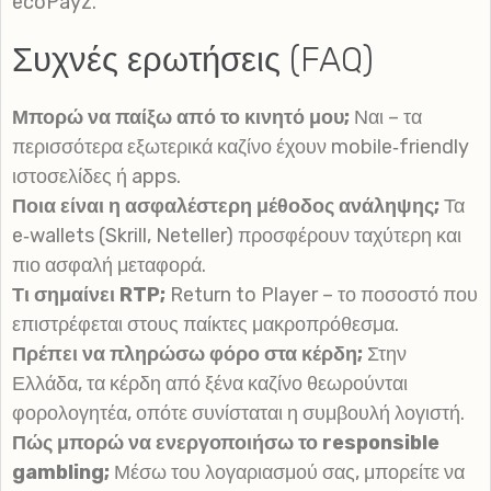
ecoPayz.
Συχνές ερωτήσεις (FAQ)
Μπορώ να παίξω από το κινητό μου;
Ναι – τα
περισσότερα εξωτερικά καζίνο έχουν mobile‑friendly
ιστοσελίδες ή apps.
Ποια είναι η ασφαλέστερη μέθοδος ανάληψης;
Τα
e‑wallets (Skrill, Neteller) προσφέρουν ταχύτερη και
πιο ασφαλή μεταφορά.
Τι σημαίνει RTP;
Return to Player – το ποσοστό που
επιστρέφεται στους παίκτες μακροπρόθεσμα.
Πρέπει να πληρώσω φόρο στα κέρδη;
Στην
Ελλάδα, τα κέρδη από ξένα καζίνο θεωρούνται
φορολογητέα, οπότε συνίσταται η συμβουλή λογιστή.
Πώς μπορώ να ενεργοποιήσω το responsible
gambling;
Μέσω του λογαριασμού σας, μπορείτε να