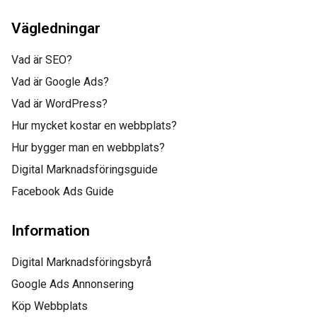
Vägledningar
Vad är SEO?
Vad är Google Ads?
Vad är WordPress?
Hur mycket kostar en webbplats?
Hur bygger man en webbplats?
Digital Marknadsföringsguide
Facebook Ads Guide
Information
Digital Marknadsföringsbyrå
Google Ads Annonsering
Köp Webbplats