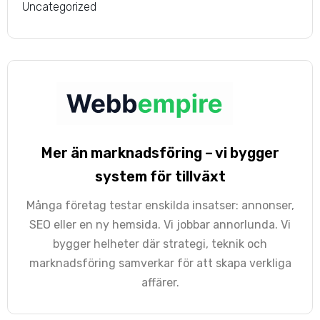
Uncategorized
Mer än marknadsföring – vi bygger
system för tillväxt
Många företag testar enskilda insatser: annonser,
SEO eller en ny hemsida. Vi jobbar annorlunda. Vi
bygger helheter där strategi, teknik och
marknadsföring samverkar för att skapa verkliga
affärer.