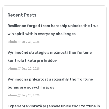
Recent Posts
Resilience forged from hardship unlocks the true
win spirit within everyday challenges
admin
July 28, 2026
Výnimočné stratégie a možnosti thorfortune
kontrola tiketu pre hráčov
admin
July 20, 2026
Výnimočná príležitosť a rozsiahly thorfortune
bonus pre nových hráčov
admin
July 20, 2026
Experiența vibrată și șansele unice thor fortune în