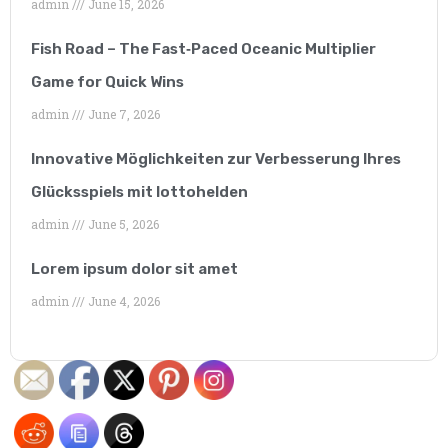
admin
June 15, 2026
Fish Road – The Fast‑Paced Oceanic Multiplier
Game for Quick Wins
admin
June 7, 2026
Innovative Möglichkeiten zur Verbesserung Ihres
Glücksspiels mit lottohelden
admin
June 5, 2026
Lorem ipsum dolor sit amet
admin
June 4, 2026