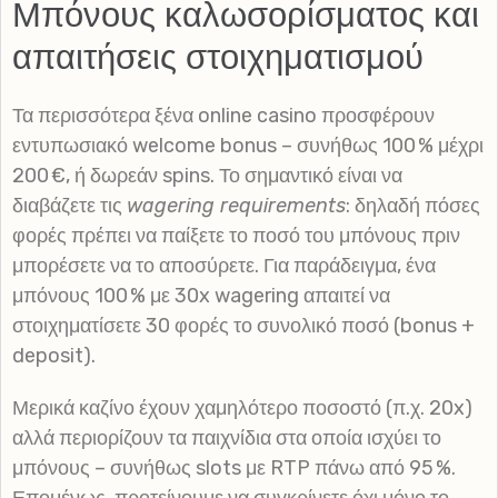
Μπόνους καλωσορίσματος και
απαιτήσεις στοιχηματισμού
Τα περισσότερα ξένα online casino προσφέρουν
εντυπωσιακό welcome bonus – συνήθως 100 % μέχρι
200 €, ή δωρεάν spins. Το σημαντικό είναι να
διαβάζετε τις
wagering requirements
: δηλαδή πόσες
φορές πρέπει να παίξετε το ποσό του μπόνους πριν
μπορέσετε να το αποσύρετε. Για παράδειγμα, ένα
μπόνους 100 % με 30x wagering απαιτεί να
στοιχηματίσετε 30 φορές το συνολικό ποσό (bonus +
deposit).
Μερικά καζίνο έχουν χαμηλότερο ποσοστό (π.χ. 20x)
αλλά περιορίζουν τα παιχνίδια στα οποία ισχύει το
μπόνους – συνήθως slots με RTP πάνω από 95 %.
Επομένως, προτείνουμε να συγκρίνετε όχι μόνο το