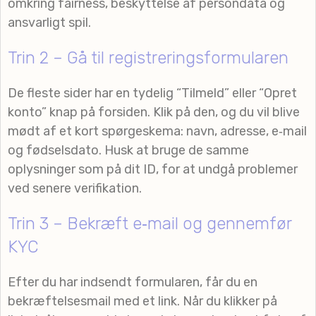
omkring fairness, beskyttelse af persondata og
ansvarligt spil.
Trin 2 – Gå til registreringsformularen
De fleste sider har en tydelig “Tilmeld” eller “Opret
konto” knap på forsiden. Klik på den, og du vil blive
mødt af et kort spørgeskema: navn, adresse, e‑mail
og fødselsdato. Husk at bruge de samme
oplysninger som på dit ID, for at undgå problemer
ved senere verifikation.
Trin 3 – Bekræft e‑mail og gennemfør
KYC
Efter du har indsendt formularen, får du en
bekræftelsesmail med et link. Når du klikker på