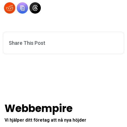
Share This Post
Webbempire
Vi hjälper ditt företag att nå nya höjder