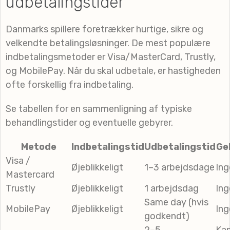
udbetalingstider
Danmarks spillere foretrækker hurtige, sikre og
velkendte betalingsløsninger. De mest populære
indbetalingsmetoder er Visa/MasterCard, Trustly,
og MobilePay. Når du skal udbetale, er hastigheden
ofte forskellig fra indbetaling.
Se tabellen for en sammenligning af typiske
behandlingstider og eventuelle gebyrer.
Metode
Indbetalingstid
Udbetalingstid
Ge
Visa /
Øjeblikkeligt
1–3 arbejdsdage
Ing
Mastercard
Trustly
Øjeblikkeligt
1 arbejdsdag
Ing
Same day (hvis
MobilePay
Øjeblikkeligt
Ing
godkendt)
2–5
Ka