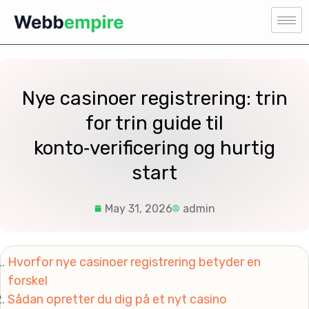
Nye casinoer registrering: trin
for trin guide til
konto‑verificering og hurtig
start
May 31, 2026
admin
Hvorfor nye casinoer registrering betyder en
forskel
Sådan opretter du dig på et nyt casino