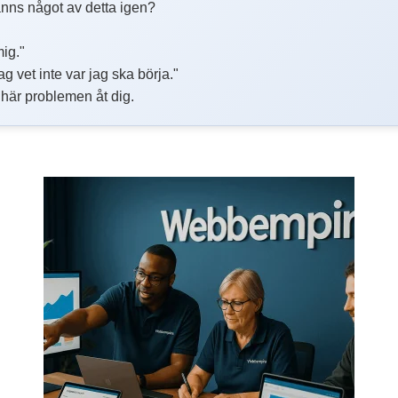
nns något av detta igen?
mig."
g vet inte var jag ska börja."
e här problemen åt dig.