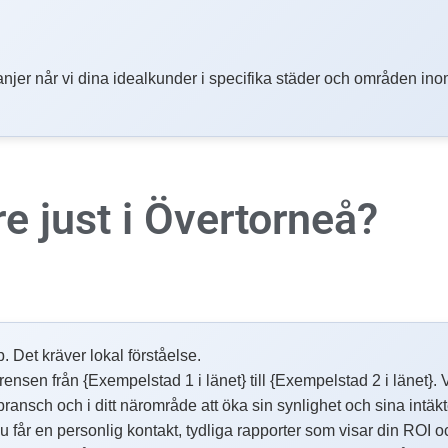
njer når vi dina idealkunder i specifika städer och områden inom
re
just i Övertorneå?
p. Det kräver lokal förståelse.
en från {Exempelstad 1 i länet} till {Exempelstad 2 i länet}. Vi 
 bransch och i ditt närområde att öka sin synlighet och sina intäk
får en personlig kontakt, tydliga rapporter som visar din ROI o