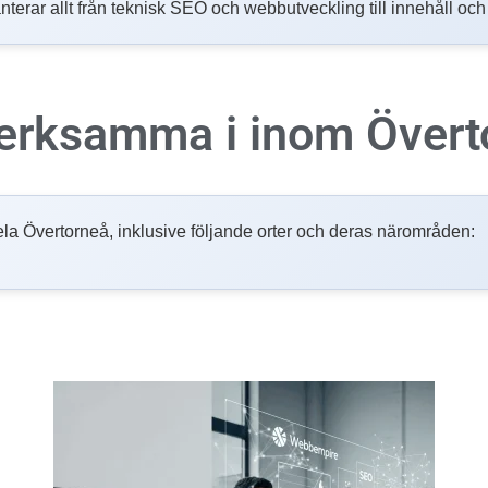
nterar allt från teknisk SEO och webbutveckling till innehåll oc
 verksamma i inom
Övert
i hela Övertorneå, inklusive följande orter och deras närområden: