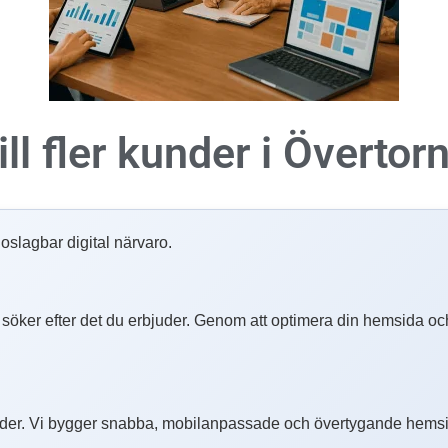
ll fler kunder i
Övertor
slagbar digital närvaro.
eå söker efter det du erbjuder. Genom att optimera din hemsida och
er. Vi bygger snabba, mobilanpassade och övertygande hemsido