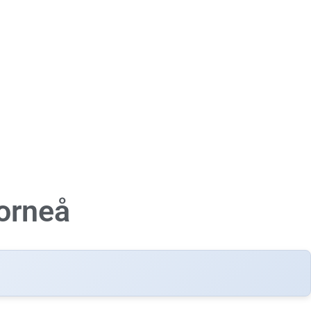
orneå