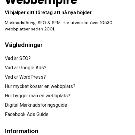
Webbempire
Vi hjälper ditt företag att nå nya höjder
Marknadsföring, SEO & SEM. Har utvecklat över 10530
webbplatser sedan 2001.
Vägledningar
Vad är SEO?
Vad är Google Ads?
Vad är WordPress?
Hur mycket kostar en webbplats?
Hur bygger man en webbplats?
Digital Marknadsföringsguide
Facebook Ads Guide
Information