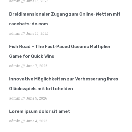
admin
June 15, 2026
Dreidimensionaler Zugang zum Online-Wetten mit
racebets-de.com
admin
June 15, 2026
Fish Road – The Fast‑Paced Oceanic Multiplier
Game for Quick Wins
admin
June 7, 2026
Innovative Möglichkeiten zur Verbesserung Ihres
Glücksspiels mit lottohelden
admin
June 5, 2026
Lorem ipsum dolor sit amet
admin
June 4, 2026