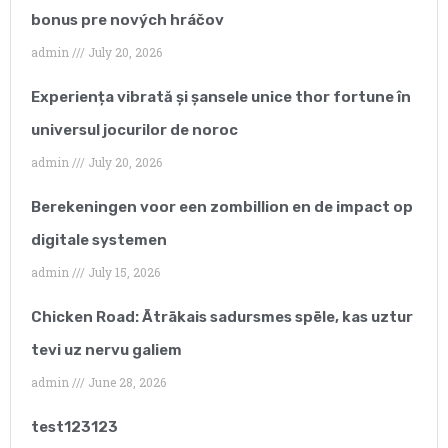
bonus pre nových hráčov
admin
July 20, 2026
Experiența vibrată și șansele unice thor fortune în
universul jocurilor de noroc
admin
July 20, 2026
Berekeningen voor een zombillion en de impact op
digitale systemen
admin
July 15, 2026
Chicken Road: Ātrākais sadursmes spēle, kas uztur
tevi uz nervu galiem
admin
June 28, 2026
test123123