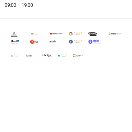
09:00 – 19:00