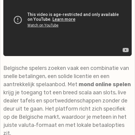
Belgische spelers zoeken vaak een combinatie van
snelle betalingen, een solide licentie en een
aantrekkelijk spelaanbod. Met
mond online spelen
krijg je toegang tot een breed scala aan slots, live
dealer tafels en sportweddenschappen zonder de
deur uit te gaan. Het platform richt zich specifiek
op de Belgische markt, waardoor je meteen in het
juiste valuta‑formaat en met lokale betaalopties
zit.