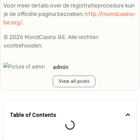
Voor meer details over de registratieprocedure kun
je de officiële pagina bezoeken:
http://mondcasino-
be.org/
.
© 2026 MondCasino BE. Alle rechten
voorbehouden.
admin
View all posts
Table of Contents