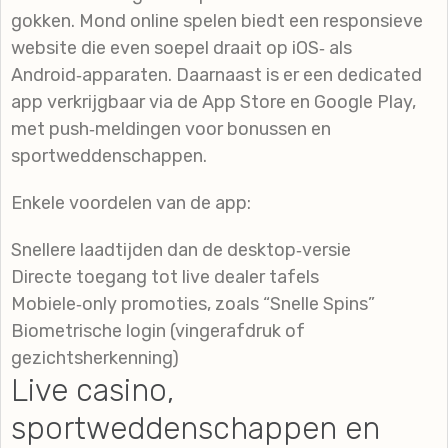
gokken. Mond online spelen biedt een responsieve
website die even soepel draait op iOS‑ als
Android‑apparaten. Daarnaast is er een dedicated
app verkrijgbaar via de App Store en Google Play,
met push‑meldingen voor bonussen en
sportweddenschappen.
Enkele voordelen van de app:
Snellere laadtijden dan de desktop‑versie
Directe toegang tot live dealer tafels
Mobiele‑only promoties, zoals “Snelle Spins”
Biometrische login (vingerafdruk of
gezichtsherkenning)
Live casino,
sportweddenschappen en