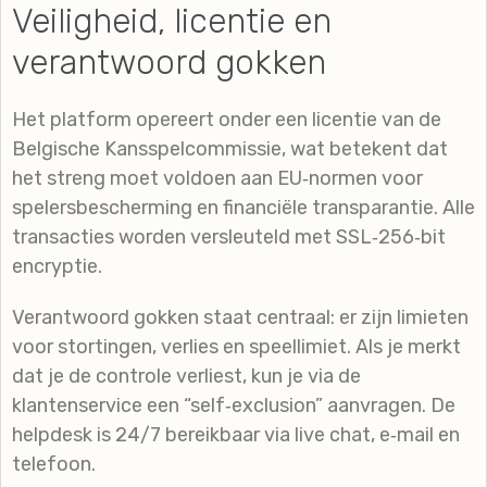
Veiligheid, licentie en
verantwoord gokken
Het platform opereert onder een licentie van de
Belgische Kansspelcommissie, wat betekent dat
het streng moet voldoen aan EU‑normen voor
spelersbescherming en financiële transparantie. Alle
transacties worden versleuteld met SSL‑256‑bit
encryptie.
Verantwoord gokken staat centraal: er zijn limieten
voor stortingen, verlies en speellimiet. Als je merkt
dat je de controle verliest, kun je via de
klantenservice een “self‑exclusion” aanvragen. De
helpdesk is 24/7 bereikbaar via live chat, e‑mail en
telefoon.