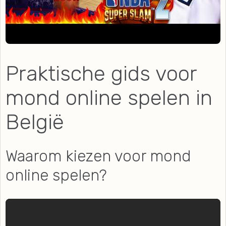
Praktische gids voor
mond online spelen in
België
Waarom kiezen voor mond
online spelen?