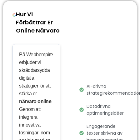
Hur Vi
Förbättrar Er
Online Närvaro
På Webbempire
erbjuder vi
skräddarsydda
digitala
strategier för att
AI-drivna
strategirekommendatio
stärka er
närvaro online
.
Datadrivna
Genom att
optimeringsidéer
integrera
innovativa
Engagerande
lösningar inom
texter skrivna av