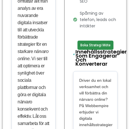
SEO
omfattar allt från
analys av era
Spårning av
nuvarande
telefon, leads och
digitala insatser
intäkter
till att utveckla
förbättrade
strategier för en
Boka Strategi Möte
Innehållsstrategier
starkare
närvaro
Som Engagerar
online
. Vi ser till
Och
Konverterar
att optimera er
synlighet över
sociala
Driver du en lokal
verksamhet och
plattformar och
vill förbättra din
göra er digitala
närvaro online?
närvaro
På Webbempire
konsekvent och
erbjuder vi
effektiv. Låt oss
digitala
samarbeta för att
innehållsstrategier