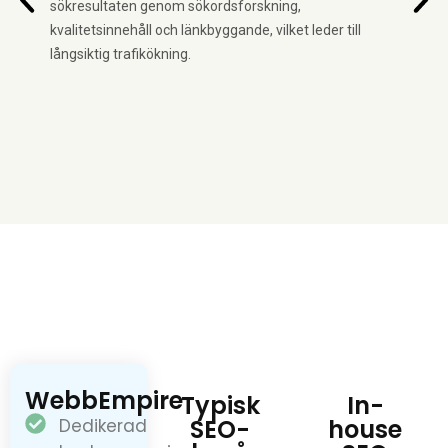
sökresultaten genom sökordsforskning,
Tekn
kvalitetsinnehåll och länkbyggande, vilket leder till
mobi
långsiktig trafikökning.
att 
WebbEmpire
Typisk
In-
SEO-
house
Dedikerad