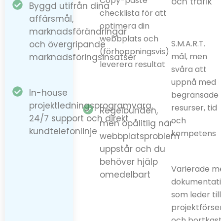
Copy-paste
och trafik
Byggd utifrån dina
checklista för att
affärsmål,
optimera din
marknadsförändringar
webbplats och
S.M.A.R.T.
och övergripande
(förhoppningsvis)
mål, men
marknadsföringsinsatser
leverera resultat
svåra att
uppnå med
In-house
begränsade
projektledningsprogramvara,
resurser, tid
Regelbunden,
24/7 support och direkt
och
men opålitlig när
kundtelefonlinje
kompetens
webbplatsproblem
uppstår och du
behöver hjälp
Varierade m
omedelbart
dokumentati
som leder til
projektförse
och bortkas