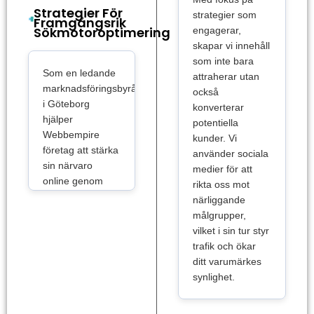
framgångsrika
Strategier För
strategier som
Framgångsrik
SEO-case som
Sökmotoroptimering
engagerar,
bevisar våra
skapar vi innehåll
metoder för att
som inte bara
öka synligheten
Som en ledande
attraherar utan
och förbättra din
marknadsföringsbyrå
också
närvaro online.
i Göteborg
konverterar
Våra strategier är
hjälper
potentiella
skräddarsydda
Webbempire
kunder. Vi
för att maximera
företag att stärka
använder sociala
resultat genom
sin närvaro
medier för att
sökmotoroptimering
online genom
rikta oss mot
och sociala
skräddarsydda
närliggande
medier. Med vår
och datadrivna
målgrupper,
expertis kan vi
strategier. Vi
vilket i sin tur styr
hjälpa ditt företag
kombinerar
trafik och ökar
att nå rätt
digitala
ditt varumärkes
målgrupp och
strategier, sociala
synlighet.
uppnå önskade
medier och
mål. Attrahera
innehållsmarknadsföring