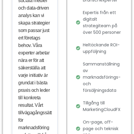
branschexperter
sociala medier
och data-driven
Expertis från ett
analys kan vi
digitalt
skapa strategier
strategiteam på
som passar just
över 500 personer
ert företags
Heltäckande ROI-
behov. Våra
uppföljning
experter arbetar
nära er för att
Sammanställning
säkerställa att
av
varje initiativ är
marknadsförings-
grundat i bästa
och
försäljningsdata
praxis och leder
till konkreta
Tillgång till
resultat. Vårt
MarketingCloudFX
tillvägagångssätt
för
On-page, off-
marknadsföring
page och teknisk