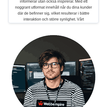
informerar utan också inspirerar. Med ett
noggrant utformat innehåll når du dina kunder
där de befinner sig, vilket resulterar i bättre
interaktion och större synlighet. Vårt
engagemang för att konstant förbättra och
optimera gör att ditt digitala innehåll alltid är
aktuellt och effektivt. Låt oss hjälpa dig att göra
din röst hörbar i den digitala världen med
innehåll som verkligen levererar resultat..