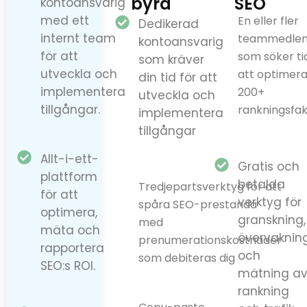
byrå
SEO
kontoansvarig
med ett
En eller fler
Dedikerad
internt team
teammedle
kontoansvarig
för att
som söker ti
som kräver
utveckla och
att optimer
din tid för att
implementera
200+
utveckla och
tillgångar.
rankningsfa
implementera
tillgångar
Allt-i-ett-
Gratis och
plattform
betalda
Tredjepartsverktyg för att
för att
verktyg för
spåra SEO-prestanda
optimera,
granskning,
med
mäta och
övervaknin
prenumerationskostnader
rapportera
och
som debiteras dig
SEO:s ROI.
mätning a
rankning