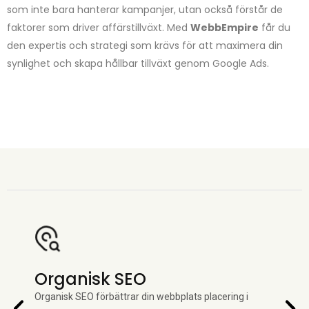
resultat. Låt oss
som inte bara hanterar kampanjer, utan också förstår de
SEO och digital
hjälpa dig att ta
faktorer som driver affärstillväxt. Med
WebbEmpire
får du
marknadsföring.
nästa steg i din
den expertis och strategi som krävs för att maximera din
digitala tillväxt.
På Webbempire
synlighet och skapa hållbar tillväxt genom Google Ads.
arbetar vi nära
våra kunder för
att leverera
maximal
räckvidd, ökad
konvertering och
en stark position
på marknaden.
Organisk SEO
Te
Organisk SEO förbättrar din webbplats placering i