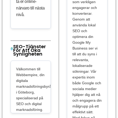
ta er online-
som verkligen
engagerar och
närvaro till nästa
konverterar.
nivå.
Genom att
använda lokal
SEO och
optimera din
Google My
SEO-Tjänster
Business ser vi
För Att Öka
Synligheten
till att du syns i
relevanta,
lokaliserade
Välkommen till
sökningar. Vår
Webbempire, din
expertis inom
digitala
både Google och
marknadsföringsbyrå
sociala medier
i Göteborg,
hjälper dig att nå
specialiserad på
och engagera din
SEO och digital
målgrupp på ett
marknadsföring.
effektivt sätt.
Vi har
Med fokus på