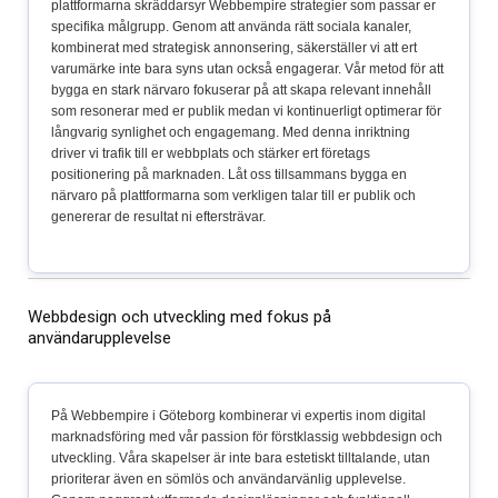
plattformarna skräddarsyr Webbempire strategier som passar er
specifika målgrupp. Genom att använda rätt sociala kanaler,
kombinerat med strategisk annonsering, säkerställer vi att ert
varumärke inte bara syns utan också engagerar. Vår metod för att
bygga en stark närvaro fokuserar på att skapa relevant innehåll
som resonerar med er publik medan vi kontinuerligt optimerar för
långvarig synlighet och engagemang. Med denna inriktning
driver vi trafik till er webbplats och stärker ert företags
positionering på marknaden. Låt oss tillsammans bygga en
närvaro på plattformarna som verkligen talar till er publik och
genererar de resultat ni eftersträvar.
Webbdesign och utveckling med fokus på
användarupplevelse
På Webbempire i Göteborg kombinerar vi expertis inom digital
marknadsföring med vår passion för förstklassig webbdesign och
utveckling. Våra skapelser är inte bara estetiskt tilltalande, utan
prioriterar även en sömlös och användarvänlig upplevelse.