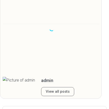
admin
View all posts