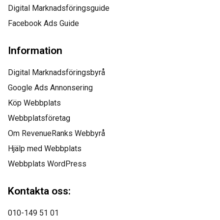
Digital Marknadsföringsguide
Facebook Ads Guide
Information
Digital Marknadsföringsbyrå
Google Ads Annonsering
Köp Webbplats
Webbplatsföretag
Om RevenueRanks Webbyrå
Hjälp med Webbplats
Webbplats WordPress
Kontakta oss:
010-149 51 01