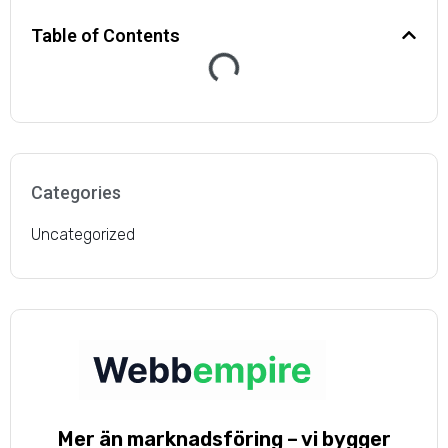
Table of Contents
Categories
Uncategorized
Mer än marknadsföring – vi bygger