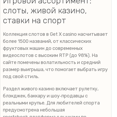
Игровой ассортимент:
слоты, живой казино,
ставки на спорт
Коллекция слотов в Get X casino насчитывает
более 1500 названий, от классических
фруктовых машин до современных
видеослотов с высоким RTP (до 98%). На
сайте помечены волатильность и средний
размер выигрыша, что помогает выбрать игру
под свой стиль.
Раздел живого казино включает рулетку,
блэкджек, баккару и шоу‑продавцы с
реальными крупье. Для любителей спорта
предусмотрена небольшая