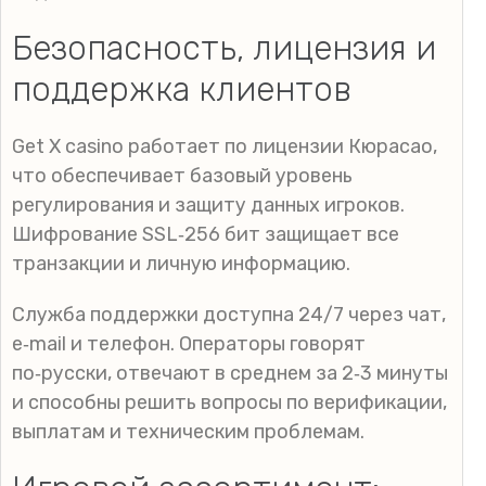
Безопасность, лицензия и
поддержка клиентов
Get X casino работает по лицензии Кюрасао,
что обеспечивает базовый уровень
регулирования и защиту данных игроков.
Шифрование SSL‑256 бит защищает все
транзакции и личную информацию.
Служба поддержки доступна 24/7 через чат,
e‑mail и телефон. Операторы говорят
по‑русски, отвечают в среднем за 2‑3 минуты
и способны решить вопросы по верификации,
выплатам и техническим проблемам.