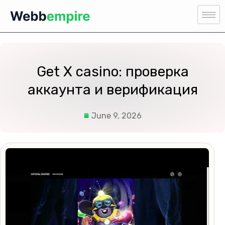
Get X casino: проверка
аккаунта и верификация
June 9, 2026