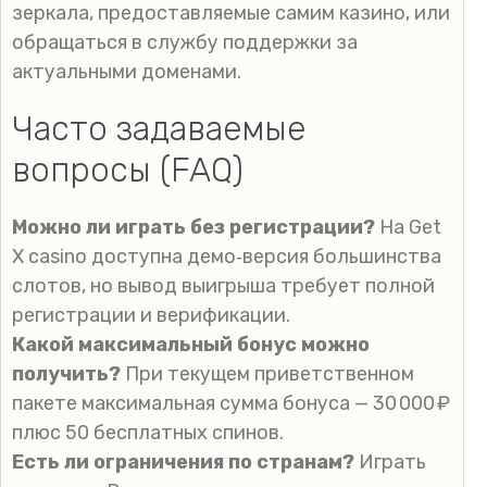
зеркала, предоставляемые самим казино, или
обращаться в службу поддержки за
актуальными доменами.
Часто задаваемые
вопросы (FAQ)
Можно ли играть без регистрации?
На Get
X casino доступна демо‑версия большинства
слотов, но вывод выигрыша требует полной
регистрации и верификации.
Какой максимальный бонус можно
получить?
При текущем приветственном
пакете максимальная сумма бонуса — 30 000 ₽
плюс 50 бесплатных спинов.
Есть ли ограничения по странам?
Играть