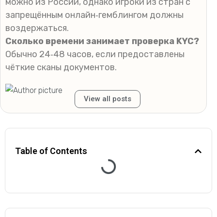
можно из России, однако игроки из стран с
запрещённым онлайн‑гемблингом должны
воздержаться.
Сколько времени занимает проверка KYC?
Обычно 24‑48 часов, если предоставлены
чёткие сканы документов.
View all posts
Table of Contents