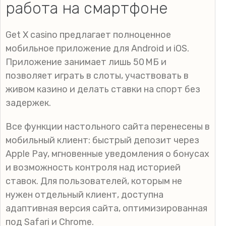
работа на смартфоне
Get X casino предлагает полноценное
мобильное приложение для Android и iOS.
Приложение занимает лишь 50 МБ и
позволяет играть в слоты, участвовать в
живом казино и делать ставки на спорт без
задержек.
Все функции настольного сайта перенесены в
мобильный клиент: быстрый депозит через
Apple Pay, мгновенные уведомления о бонусах
и возможность контроля над историей
ставок. Для пользователей, которым не
нужен отдельный клиент, доступна
адаптивная версия сайта, оптимизированная
под Safari и Chrome.