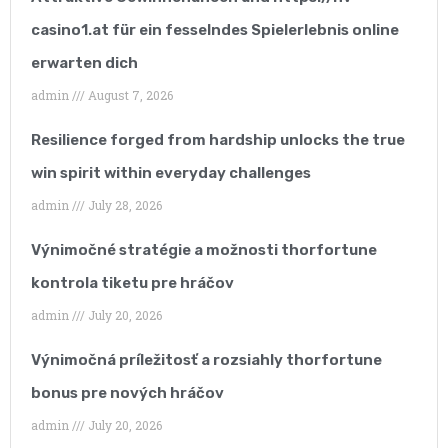
casino1.at für ein fesselndes Spielerlebnis online
erwarten dich
admin
August 7, 2026
Resilience forged from hardship unlocks the true
win spirit within everyday challenges
admin
July 28, 2026
Výnimočné stratégie a možnosti thorfortune
kontrola tiketu pre hráčov
admin
July 20, 2026
Výnimočná príležitosť a rozsiahly thorfortune
bonus pre nových hráčov
admin
July 20, 2026