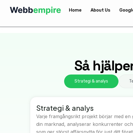
Home
About Us
Googl
Så hjälper
Strategi & analys
T
Strategi & analys
Varje framgångsrikt projekt börjar med en 
din marknad, analyserar konkurrenter och i
som ger störst affärsnytta för just ditt före