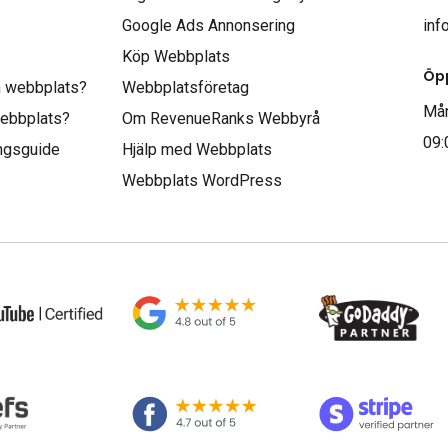
Google Ads Annonsering
inf
Köp Webbplats
Öpp
n webbplats?
Webbplatsföretag
Mån
webbplats?
Om RevenueRanks Webbyrå
09:
ingsguide
Hjälp med Webbplats
Webbplats WordPress