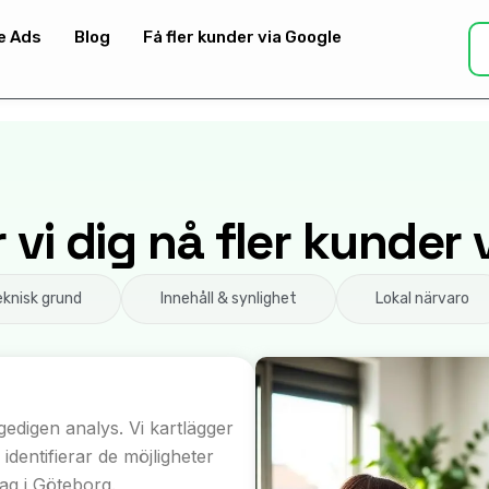
e Ads
Blog
Få fler kunder via Google
 vi dig nå fler kunder
eknisk grund
Innehåll & synlighet
Lokal närvaro
gedigen analys. Vi kartlägger
dentifierar de möjligheter
tag i Göteborg.