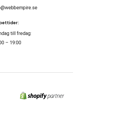
o@webbempire.se
ettider:
dag till fredag:
00 – 19:00