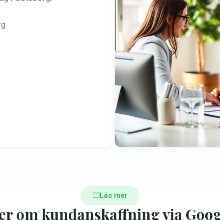
rg
Läs mer
er om kundanskaffning via Goog