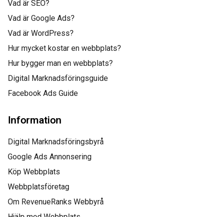
Vad är SEO?
Vad är Google Ads?
Vad är WordPress?
Hur mycket kostar en webbplats?
Hur bygger man en webbplats?
Digital Marknadsföringsguide
Facebook Ads Guide
Information
Digital Marknadsföringsbyrå
Google Ads Annonsering
Köp Webbplats
Webbplatsföretag
Om RevenueRanks Webbyrå
Hjälp med Webbplats