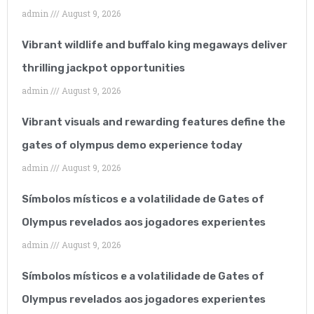
admin
August 9, 2026
Vibrant wildlife and buffalo king megaways deliver
thrilling jackpot opportunities
admin
August 9, 2026
Vibrant visuals and rewarding features define the
gates of olympus demo experience today
admin
August 9, 2026
Símbolos místicos e a volatilidade de Gates of
Olympus revelados aos jogadores experientes
admin
August 9, 2026
Símbolos místicos e a volatilidade de Gates of
Olympus revelados aos jogadores experientes