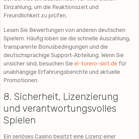
Einzahlung, um die Reaktionszeit und
Freundlichkeit zu prüfen.
Lesen Sie Bewertungen von anderen deutschen
Spielern. Häufig loben sie die schnelle Auszahlung,
transparente Bonusbedingungen und die
deutschsprachige Support‑Abteilung. Wenn Sie
unsicher sind, besuchen Sie
el-torero-slot.de
für
unabhängige Erfahrungsberichte und aktuelle
Promotionen.
8. Sicherheit, Lizenzierung
und verantwortungsvolles
Spielen
Ein seriöses Casino besitzt eine Lizenz einer