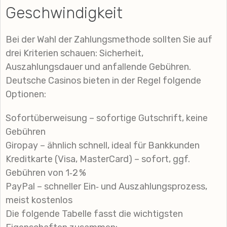
Geschwindigkeit
Bei der Wahl der Zahlungsmethode sollten Sie auf
drei Kriterien schauen: Sicherheit,
Auszahlungsdauer und anfallende Gebühren.
Deutsche Casinos bieten in der Regel folgende
Optionen:
Sofortüberweisung – sofortige Gutschrift, keine
Gebühren
Giropay – ähnlich schnell, ideal für Bankkunden
Kreditkarte (Visa, MasterCard) – sofort, ggf.
Gebühren von 1‑2 %
PayPal – schneller Ein‑ und Auszahlungsprozess,
meist kostenlos
Die folgende Tabelle fasst die wichtigsten