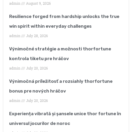
admin
August 9, 2026
Resilience forged from hardship unlocks the true
win spirit within everyday challenges
admin
July 28, 2026
Výnimočné stratégie a možnosti thorfortune
kontrola tiketu pre hráčov
admin
July 20, 2026
Výnimočná príležitosť a rozsiahly thorfortune
bonus pre nových hráčov
admin
July 20, 2026
Experiența vibrată și șansele unice thor fortune în
universul jocurilor de noroc