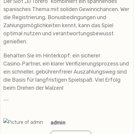
Der Slot „El Torero“ kombiniert ein spannendes
spanisches Thema mit soliden Gewinnchancen. Wer
die Registrierung, Bonusbedingungen und
Zahlungsmöglichkeiten kennt, kann das Spiel
optimal nutzen und verantwortungsbewusst
genießen.
Behalten Sie im Hinterkopf: ein sicherer
Casino‑Partner, ein klarer Verifizierungsprozess und
ein schneller, gebührenfreier Auszahlungsweg sind
die Basis für langfristigen Spielspaß. Viel Erfolg
beim Drehen der Walzen!
```
admin