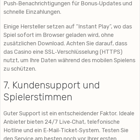
Push‑Benachrichtigungen für Bonus‑Updates und
schnelle Einzahlungen.
Einige Hersteller setzen auf “Instant Play”, wo das
Spiel sofort im Browser geladen wird, ohne
zusätzlichen Download. Achten Sie darauf, dass
das Casino eine SSL‑Verschlüsselung (HTTPS)
nutzt, um Ihre Daten während des mobilen Spielens
zu schützen.
7. Kundensupport und
Spielerstimmen
Guter Support ist ein entscheidender Faktor. Ideale
Anbieter bieten 24/7 Live‑Chat, telefonische
Hotline und ein E‑Mail‑Ticket‑System. Testen Sie
den Service am besten noch vor Ihrer ersten