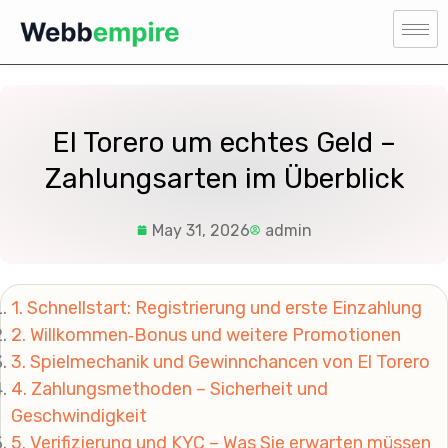
El Torero um echtes Geld –
Zahlungsarten im Überblick
May 31, 2026
admin
1. Schnellstart: Registrierung und erste Einzahlung
2. Willkommen‑Bonus und weitere Promotionen
3. Spielmechanik und Gewinnchancen von El Torero
4. Zahlungsmethoden – Sicherheit und
Geschwindigkeit
5. Verifizierung und KYC – Was Sie erwarten müssen