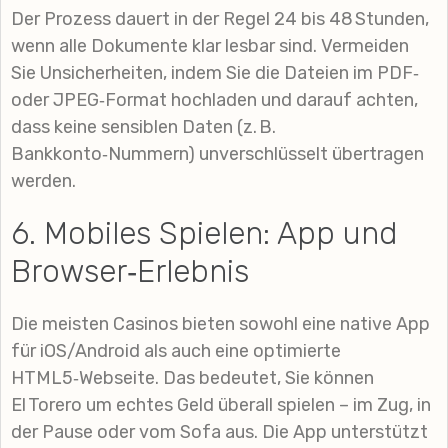
Der Prozess dauert in der Regel 24 bis 48 Stunden,
wenn alle Dokumente klar lesbar sind. Vermeiden
Sie Unsicherheiten, indem Sie die Dateien im PDF‑
oder JPEG‑Format hochladen und darauf achten,
dass keine sensiblen Daten (z. B.
Bankkonto‑Nummern) unverschlüsselt übertragen
werden.
6. Mobiles Spielen: App und
Browser‑Erlebnis
Die meisten Casinos bieten sowohl eine native App
für iOS/Android als auch eine optimierte
HTML5‑Webseite. Das bedeutet, Sie können
El Torero um echtes Geld überall spielen – im Zug, in
der Pause oder vom Sofa aus. Die App unterstützt