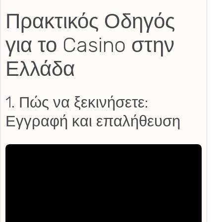
Πρακτικός Οδηγός
για το Casino στην
Ελλάδα
1. Πώς να ξεκινήσετε:
Εγγραφή και επαλήθευση