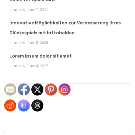
admin
June 7, 2026
Innovative Möglichkeiten zur Verbesserung Ihres
Glücksspiels mit lottohelden
admin
June 5, 2026
Lorem ipsum dolor sit amet
admin
June 4, 2026