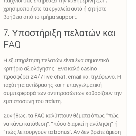
παιχνίδι σας επηρεάζει την καθημερινή ζωή,
χρησιμοποιήστε τα εργαλεία αυτά ή ζητήστε
βοήθεια από το τμήμα support.
7. Υποστήριξη πελατών και
FAQ
Η εξυπηρέτηση πελατών είναι ένα σημαντικό
κριτήριο αξιολόγησης. Ένα καλό casino
προσφέρει 24/7 live chat, email και τηλέφωνο. Η
ταχύτητα αντίδρασης και η επαγγελματική
συμπεριφορά των αντιπροσώπων καθορίζουν την
εμπιστοσύνη του παίκτη.
Συνήθως, τα FAQ καλύπτουν θέματα όπως “πώς
να κάνω κατάθεση”, “πόσο διαρκεί η ανάληψη” ή
“πώς λειτουργούν τα bonus”. Αν δεν βρείτε άμεση