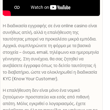
Η διαδικασία εγγραφής σε ένα online casino είναι
συνήθως απλή, αλλά η επαλήθευση της
ταυτότητας μπορεί να προκαλέσει μικρά εμπόδια.
Αρχικά, συμπληρώνετε τη φόρμα με τα βασικά
στοιχεία – όνομα, email, τηλέφωνο και ημερομηνία
γέννησης. Στη συνέχεια, θα σας ζητηθεί να
ανεβάσετε έγγραφα όπως το δελτίο ταυτότητας ή
το διαβατήριο, ώστε να ολοκληρωθεί η διαδικασία
KYC (Know Your Customer).
Η επαλήθευση δεν είναι μόνο ένα νομικό
ζητούμενο· προστατεύει και εσάς από πιθανή
απάτη. Μόλις εγκριθεί ο λογαριασμός, έχετε