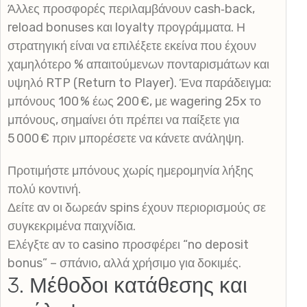
Άλλες προσφορές περιλαμβάνουν cash‑back,
reload bonuses και loyalty προγράμματα. Η
στρατηγική είναι να επιλέξετε εκείνα που έχουν
χαμηλότερο % απαιτούμενων πονταρισμάτων και
υψηλό RTP (Return to Player). Ένα παράδειγμα:
μπόνους 100 % έως 200 €, με wagering 25x το
μπόνους, σημαίνει ότι πρέπει να παίξετε για
5 000 € πριν μπορέσετε να κάνετε ανάληψη.
Προτιμήστε μπόνους χωρίς ημερομηνία λήξης
πολύ κοντινή.
Δείτε αν οι δωρεάν spins έχουν περιορισμούς σε
συγκεκριμένα παιχνίδια.
Ελέγξτε αν το casino προσφέρει “no deposit
bonus” – σπάνιο, αλλά χρήσιμο για δοκιμές.
3. Μέθοδοι κατάθεσης και