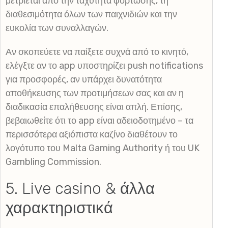
μετριέται από την ταχύτητα φόρτωσης, τη
διαθεσιμότητα όλων των παιχνιδιών και την
ευκολία των συναλλαγών.
Αν σκοπεύετε να παίξετε συχνά από το κινητό,
ελέγξτε αν το app υποστηρίζει push notifications
για προσφορές, αν υπάρχει δυνατότητα
αποθήκευσης των προτιμήσεων σας και αν η
διαδικασία επαλήθευσης είναι απλή. Επίσης,
βεβαιωθείτε ότι το app είναι αδειοδοτημένο – τα
περισσότερα αξιόπιστα καζίνο διαθέτουν το
λογότυπο του Malta Gaming Authority ή του UK
Gambling Commission.
5. Live casino & άλλα
χαρακτηριστικά