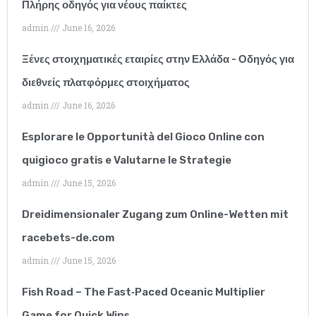
Πλήρης οδηγός για νέους παίκτες
admin
June 16, 2026
Ξένες στοιχηματικές εταιρίες στην Ελλάδα - Οδηγός για
διεθνείς πλατφόρμες στοιχήματος
admin
June 16, 2026
Esplorare le Opportunità del Gioco Online con
quigioco gratis e Valutarne le Strategie
admin
June 15, 2026
Dreidimensionaler Zugang zum Online-Wetten mit
racebets-de.com
admin
June 15, 2026
Fish Road – The Fast‑Paced Oceanic Multiplier
Game for Quick Wins