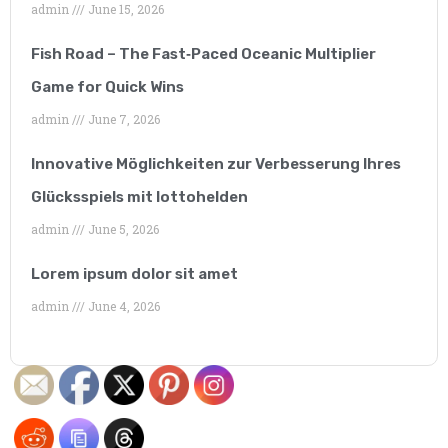
admin
June 15, 2026
Fish Road – The Fast‑Paced Oceanic Multiplier
Game for Quick Wins
admin
June 7, 2026
Innovative Möglichkeiten zur Verbesserung Ihres
Glücksspiels mit lottohelden
admin
June 5, 2026
Lorem ipsum dolor sit amet
admin
June 4, 2026