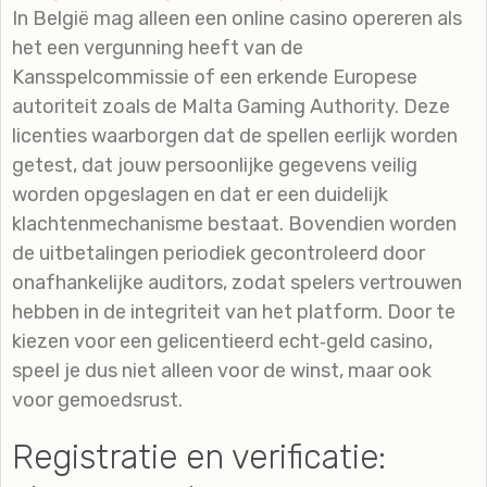
In België mag alleen een online casino opereren als
het een vergunning heeft van de
Kansspelcommissie of een erkende Europese
autoriteit zoals de Malta Gaming Authority. Deze
licenties waarborgen dat de spellen eerlijk worden
getest, dat jouw persoonlijke gegevens veilig
worden opgeslagen en dat er een duidelijk
klachtenmechanisme bestaat. Bovendien worden
de uitbetalingen periodiek gecontroleerd door
onafhankelijke auditors, zodat spelers vertrouwen
hebben in de integriteit van het platform. Door te
kiezen voor een gelicentieerd echt‑geld casino,
speel je dus niet alleen voor de winst, maar ook
voor gemoedsrust.
Registratie en verificatie: