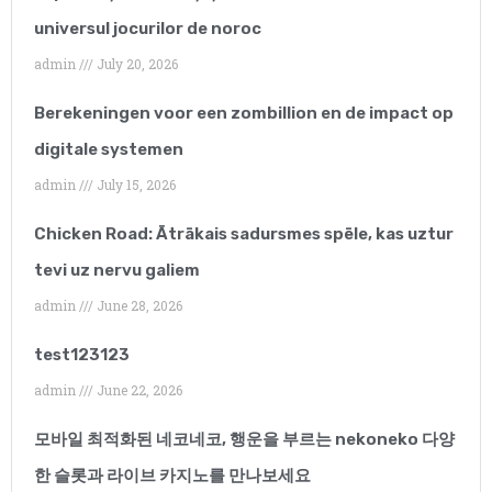
universul jocurilor de noroc
admin
July 20, 2026
Berekeningen voor een zombillion en de impact op
digitale systemen
admin
July 15, 2026
Chicken Road: Ātrākais sadursmes spēle, kas uztur
tevi uz nervu galiem
admin
June 28, 2026
test123123
admin
June 22, 2026
모바일 최적화된 네코네코, 행운을 부르는 nekoneko 다양
한 슬롯과 라이브 카지노를 만나보세요