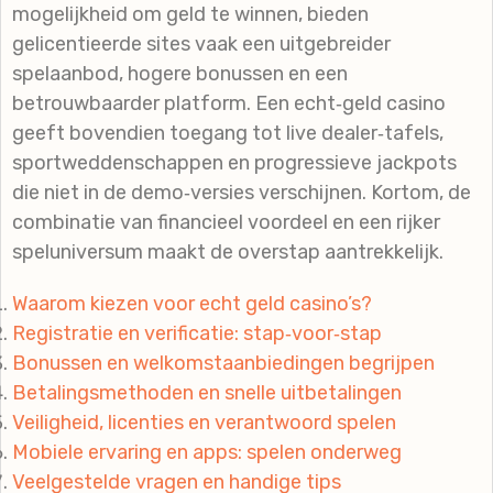
mogelijkheid om geld te winnen, bieden
gelicentieerde sites vaak een uitgebreider
spelaanbod, hogere bonussen en een
betrouwbaarder platform. Een echt‑geld casino
geeft bovendien toegang tot live dealer‑tafels,
sportweddenschappen en progressieve jackpots
die niet in de demo‑versies verschijnen. Kortom, de
combinatie van financieel voordeel en een rijker
speluniversum maakt de overstap aantrekkelijk.
Waarom kiezen voor echt geld casino’s?
Registratie en verificatie: stap‑voor‑stap
Bonussen en welkomstaanbiedingen begrijpen
Betalingsmethoden en snelle uitbetalingen
Veiligheid, licenties en verantwoord spelen
Mobiele ervaring en apps: spelen onderweg
Veelgestelde vragen en handige tips