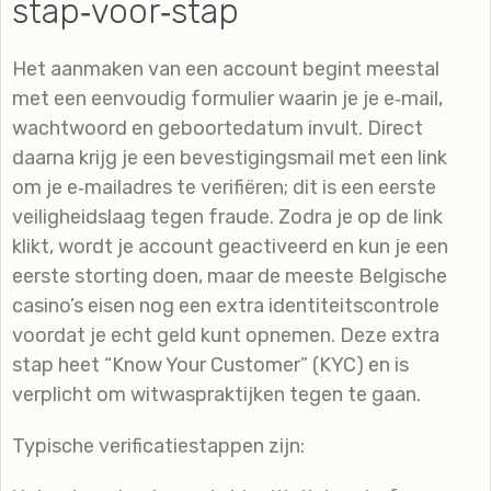
stap‑voor‑stap
Het aanmaken van een account begint meestal
met een eenvoudig formulier waarin je je e‑mail,
wachtwoord en geboortedatum invult. Direct
daarna krijg je een bevestigingsmail met een link
om je e‑mailadres te verifiëren; dit is een eerste
veiligheidslaag tegen fraude. Zodra je op de link
klikt, wordt je account geactiveerd en kun je een
eerste storting doen, maar de meeste Belgische
casino’s eisen nog een extra identiteitscontrole
voordat je echt geld kunt opnemen. Deze extra
stap heet “Know Your Customer” (KYC) en is
verplicht om witwaspraktijken tegen te gaan.
Typische verificatiestappen zijn: