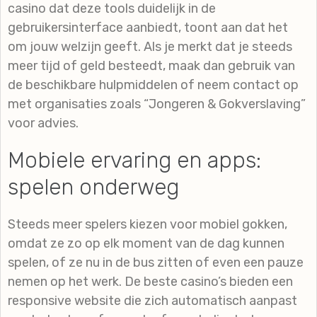
casino dat deze tools duidelijk in de
gebruikersinterface aanbiedt, toont aan dat het
om jouw welzijn geeft. Als je merkt dat je steeds
meer tijd of geld besteedt, maak dan gebruik van
de beschikbare hulpmiddelen of neem contact op
met organisaties zoals “Jongeren & Gokverslaving”
voor advies.
Mobiele ervaring en apps:
spelen onderweg
Steeds meer spelers kiezen voor mobiel gokken,
omdat ze zo op elk moment van de dag kunnen
spelen, of ze nu in de bus zitten of even een pauze
nemen op het werk. De beste casino’s bieden een
responsive website die zich automatisch aanpast