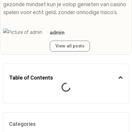
gezonde mindset kun je volop genieten van casino
spelen voor echt geld, zonder onnodige risico’s.
admin
View all posts
Table of Contents
Categories