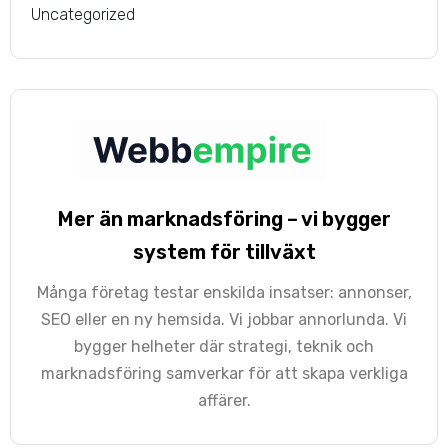
Uncategorized
Mer än marknadsföring – vi bygger
system för tillväxt
Många företag testar enskilda insatser: annonser,
SEO eller en ny hemsida. Vi jobbar annorlunda. Vi
bygger helheter där strategi, teknik och
marknadsföring samverkar för att skapa verkliga
affärer.