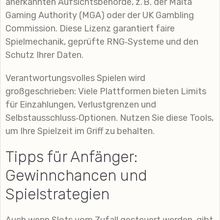
anerkannten Aufsichtsbehörde, z. B. der Malta
Gaming Authority (MGA) oder der UK Gambling
Commission. Diese Lizenz garantiert faire
Spielmechanik, geprüfte RNG‑Systeme und den
Schutz Ihrer Daten.
Verantwortungsvolles Spielen wird
großgeschrieben: Viele Plattformen bieten Limits
für Einzahlungen, Verlustgrenzen und
Selbstausschluss‑Optionen. Nutzen Sie diese Tools,
um Ihre Spielzeit im Griff zu behalten.
Tipps für Anfänger:
Gewinnchancen und
Spielstrategien
Auch wenn Slots vom Zufall gesteuert werden, gibt