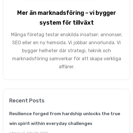
Mer än marknadsföring – vi bygger
system för tillväxt
Många företag testar enskilda insatser: annonser,
SEO eller en ny hemsida. Vi jobbar annorlunda. Vi
bygger helheter där strategi, teknik och
marknadsföring samverkar för att skapa verkliga
affärer.
Recent Posts
Resilience forged from hardship unlocks the true
win spirit within everyday challenges
admin
July 28, 2026