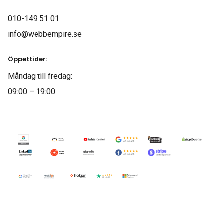
010-149 51 01
info@webbempire.se
Öppettider:
Måndag till fredag:
09:00 – 19:00