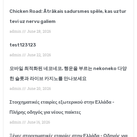
Chicken Road: Ātrākais sadursmes spēle, kas uztur
tevi uz nervu galiem
admin
June 28, 2026
test123123
admin
June 22, 2026
모바일 최적화된 네코네코, 행운을 부르는 nekoneko 다양
한 슬롯과 라이브 카지노를 만나보세요
admin
June 20, 2026
Στοιχηματικές εταιρίες εξωτερικού στην Ελλάδα -
Πλήρης οδηγός για νέους παίκτες
admin
June 16, 2026
Ξένες στοιχηματικές εταιρίες στην Ελλάδα - Οδηγός για