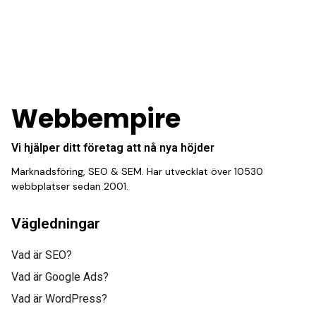
Webbempire
Vi hjälper ditt företag att nå nya höjder
Marknadsföring, SEO & SEM. Har utvecklat över 10530
webbplatser sedan 2001.
Vägledningar
Vad är SEO?
Vad är Google Ads?
Vad är WordPress?