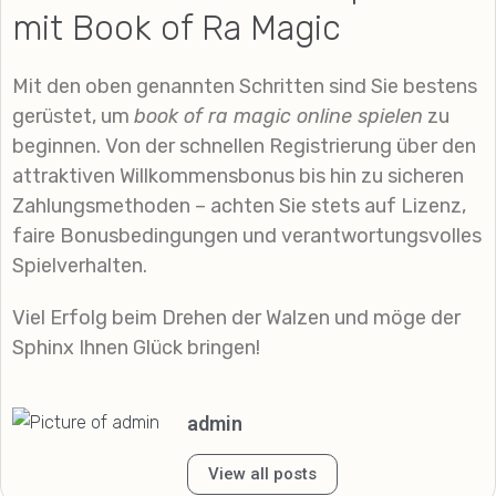
mit Book of Ra Magic
Mit den oben genannten Schritten sind Sie bestens
gerüstet, um
book of ra magic online spielen
zu
beginnen. Von der schnellen Registrierung über den
attraktiven Willkommensbonus bis hin zu sicheren
Zahlungsmethoden – achten Sie stets auf Lizenz,
faire Bonusbedingungen und verantwortungsvolles
Spielverhalten.
Viel Erfolg beim Drehen der Walzen und möge der
Sphinx Ihnen Glück bringen!
admin
View all posts