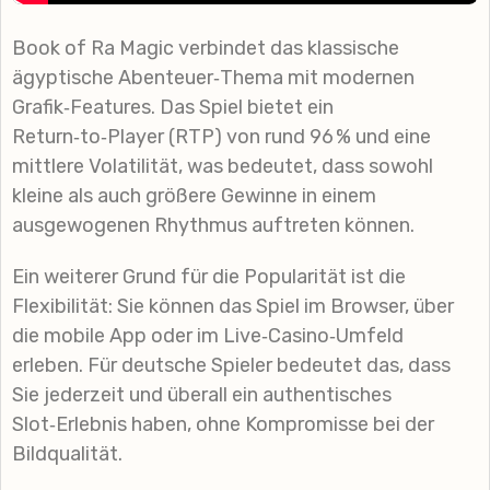
Book of Ra Magic verbindet das klassische
ägyptische Abenteuer‑Thema mit modernen
Grafik‑Features. Das Spiel bietet ein
Return‑to‑Player (RTP) von rund 96 % und eine
mittlere Volatilität, was bedeutet, dass sowohl
kleine als auch größere Gewinne in einem
ausgewogenen Rhythmus auftreten können.
Ein weiterer Grund für die Popularität ist die
Flexibilität: Sie können das Spiel im Browser, über
die mobile App oder im Live‑Casino‑Umfeld
erleben. Für deutsche Spieler bedeutet das, dass
Sie jederzeit und überall ein authentisches
Slot‑Erlebnis haben, ohne Kompromisse bei der
Bildqualität.