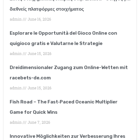
διεθνείς πλατφόρμες στοιχήματος
admin
June 16, 2026
Esplorare le Opportunità del Gioco Online con
quigioco gratis e Valutarne le Strategie
admin
June 15, 2026
Dreidimensionaler Zugang zum Online-Wetten mit
racebets-de.com
admin
June 15, 2026
Fish Road – The Fast‑Paced Oceanic Multiplier
Game for Quick Wins
admin
June 7, 2026
Innovative Möglichkeiten zur Verbesserung Ihres