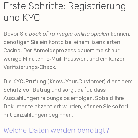
Erste Schritte: Registrierung
und KYC
Bevor Sie
book of ra magic online spielen
können,
benötigen Sie ein Konto bei einem lizenzierten
Casino. Der Anmeldeprozess dauert meist nur
wenige Minuten: E‑Mail, Passwort und ein kurzer
Verifizierungs‑Check.
Die KYC‑Prüfung (Know‑Your‑Customer) dient dem
Schutz vor Betrug und sorgt dafür, dass
Auszahlungen reibungslos erfolgen. Sobald Ihre
Dokumente akzeptiert wurden, können Sie sofort
mit Einzahlungen beginnen.
Welche Daten werden benötigt?