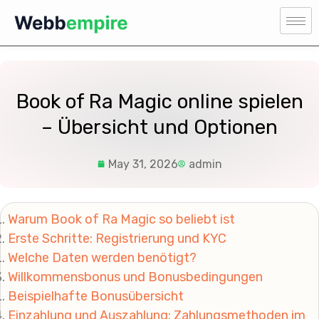
Book of Ra Magic online spielen
– Übersicht und Optionen
May 31, 2026
admin
Warum Book of Ra Magic so beliebt ist
Erste Schritte: Registrierung und KYC
Welche Daten werden benötigt?
Willkommensbonus und Bonusbedingungen
Beispielhafte Bonusübersicht
Einzahlung und Auszahlung: Zahlungsmethoden im