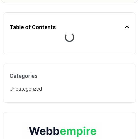
Table of Contents
Categories
Uncategorized