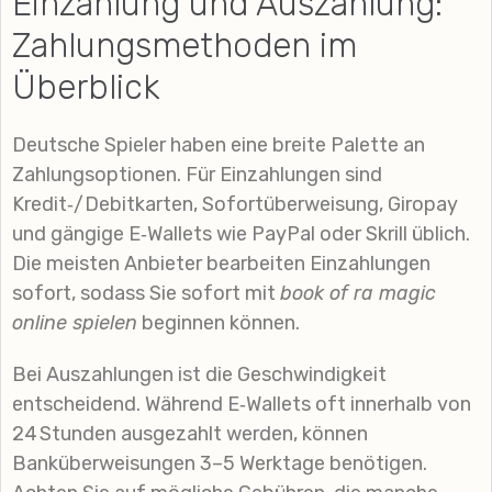
Einzahlung und Auszahlung:
Zahlungsmethoden im
Überblick
Deutsche Spieler haben eine breite Palette an
Zahlungsoptionen. Für Einzahlungen sind
Kredit‑/Debitkarten, Sofortüberweisung, Giropay
und gängige E‑Wallets wie PayPal oder Skrill üblich.
Die meisten Anbieter bearbeiten Einzahlungen
sofort, sodass Sie sofort mit
book of ra magic
online spielen
beginnen können.
Bei Auszahlungen ist die Geschwindigkeit
entscheidend. Während E‑Wallets oft innerhalb von
24 Stunden ausgezahlt werden, können
Banküberweisungen 3–5 Werktage benötigen.