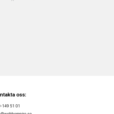
ntakta oss:
-149 51 01
o@webbempire.se