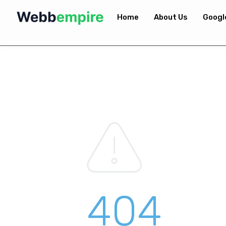
Home
About Us
Googl
404