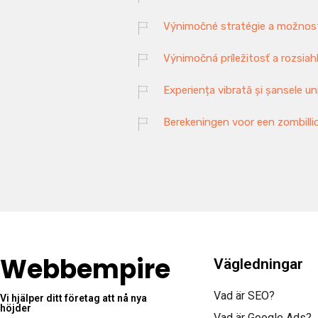
Výnimočné stratégie a možnosti
Výnimočná príležitosť a rozsia
Experiența vibrată și șansele un
Berekeningen voor een zombilli
Webbempire
Vägledningar
Vad är SEO?
Vi hjälper ditt företag att nå nya
höjder
Vad är Google Ads?