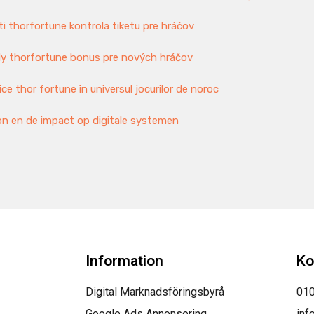
 thorfortune kontrola tiketu pre hráčov
hly thorfortune bonus pre nových hráčov
ice thor fortune în universul jocurilor de noroc
on en de impact op digitale systemen
Information
Ko
Digital Marknadsföringsbyrå
010
Google Ads Annonsering
inf