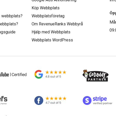
Köp Webbplats
Öpp
n webbplats?
Webbplatsföretag
Mån
webbplats?
Om RevenueRanks Webbyrå
09:
ingsguide
Hjälp med Webbplats
Webbplats WordPress