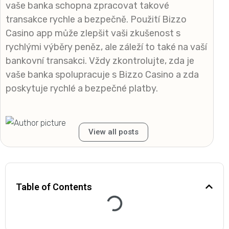
vaše banka schopna zpracovat takové
transakce rychle a bezpečně. Použití Bizzo
Casino app může zlepšit vaši zkušenost s
rychlými výběry peněz, ale záleží to také na vaší
bankovní transakci. Vždy zkontrolujte, zda je
vaše banka spolupracuje s Bizzo Casino a zda
poskytuje rychlé a bezpečné platby.
View all posts
Table of Contents