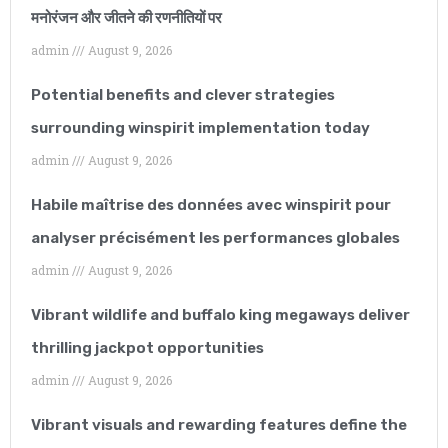
मनोरंजन और जीतने की रणनीतियों पर
admin
August 9, 2026
Potential benefits and clever strategies
surrounding winspirit implementation today
admin
August 9, 2026
Habile maîtrise des données avec winspirit pour
analyser précisément les performances globales
admin
August 9, 2026
Vibrant wildlife and buffalo king megaways deliver
thrilling jackpot opportunities
admin
August 9, 2026
Vibrant visuals and rewarding features define the