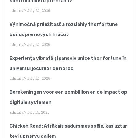
kontrola tiketu pre hráčov
admin
July 20, 2026
Výnimočná príležitosť a rozsiahly thorfortune
bonus pre nových hráčov
admin
July 20, 2026
Experiența vibrată și șansele unice thor fortune în
universul jocurilor de noroc
admin
July 20, 2026
Berekeningen voor een zombillion en de impact op
digitale systemen
admin
July 15, 2026
Chicken Road: Ātrākais sadursmes spēle, kas uztur
tevi uz nervu galiem