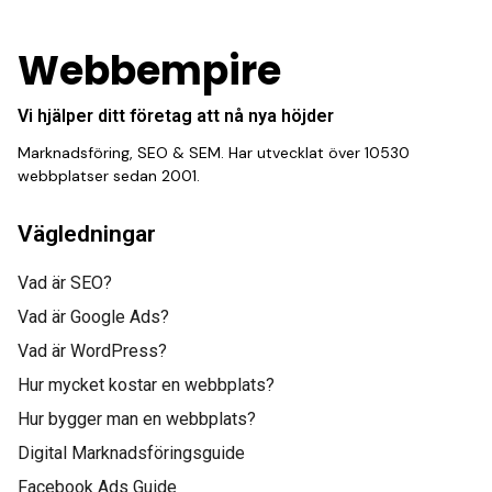
Webbempire
Vi hjälper ditt företag att nå nya höjder
Marknadsföring, SEO & SEM. Har utvecklat över 10530
webbplatser sedan 2001.
Vägledningar
Vad är SEO?
Vad är Google Ads?
Vad är WordPress?
Hur mycket kostar en webbplats?
Hur bygger man en webbplats?
Digital Marknadsföringsguide
Facebook Ads Guide