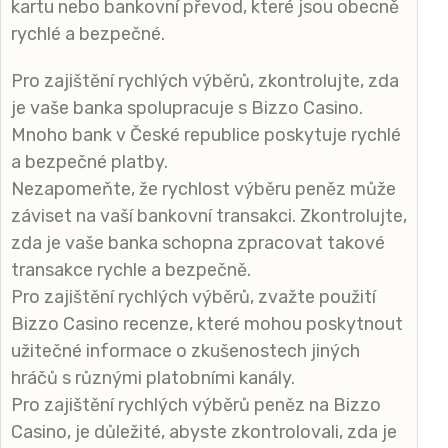
kartu nebo bankovní převod, které jsou obecně
rychlé a bezpečné.
Pro zajištění rychlých výběrů, zkontrolujte, zda
je vaše banka spolupracuje s Bizzo Casino.
Mnoho bank v České republice poskytuje rychlé
a bezpečné platby.
Nezapomeňte, že rychlost výběru peněz může
záviset na vaší bankovní transakci. Zkontrolujte,
zda je vaše banka schopna zpracovat takové
transakce rychle a bezpečně.
Pro zajištění rychlých výběrů, zvažte použití
Bizzo Casino recenze, které mohou poskytnout
užitečné informace o zkušenostech jiných
hráčů s různými platobními kanály.
Pro zajištění rychlých výběrů peněz na Bizzo
Casino, je důležité, abyste zkontrolovali, zda je