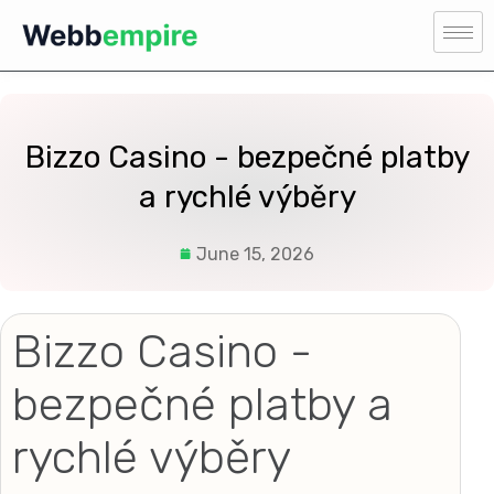
Bizzo Casino - bezpečné platby
a rychlé výběry
June 15, 2026
Bizzo Casino -
bezpečné platby a
rychlé výběry