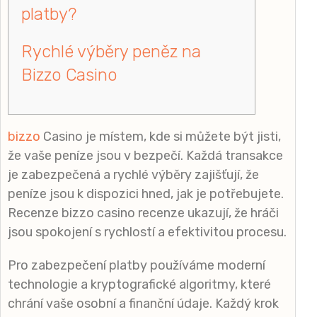
platby?
Rychlé výběry peněz na
Bizzo Casino
bizzo
Casino je místem, kde si můžete být jisti,
že vaše peníze jsou v bezpečí. Každá transakce
je zabezpečená a rychlé výběry zajišťují, že
peníze jsou k dispozici hned, jak je potřebujete.
Recenze bizzo casino recenze ukazují, že hráči
jsou spokojení s rychlostí a efektivitou procesu.
Pro zabezpečení platby používáme moderní
technologie a kryptografické algoritmy, které
chrání vaše osobní a finanční údaje. Každý krok