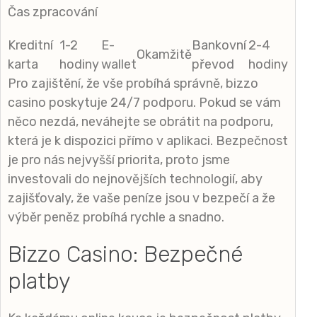
Čas zpracování
Kreditní
1-2
E-
Bankovní
2-4
Okamžitě
karta
hodiny
wallet
převod
hodiny
Pro zajištění, že vše probíhá správně, bizzo
casino poskytuje 24/7 podporu. Pokud se vám
něco nezdá, neváhejte se obrátit na podporu,
která je k dispozici přímo v aplikaci. Bezpečnost
je pro nás nejvyšší priorita, proto jsme
investovali do nejnovějších technologií, aby
zajišťovaly, že vaše peníze jsou v bezpečí a že
výběr peněz probíhá rychle a snadno.
Bizzo Casino: Bezpečné
platby