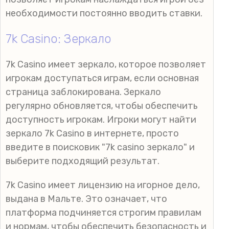
необходимости постоянно вводить ставки.
7k Casino: Зеркало
7k Casino имеет зеркало, которое позволяет
игрокам доступаться играм, если основная
страница заблокирована. Зеркало
регулярно обновляется, чтобы обеспечить
доступность игрокам. Игроки могут найти
зеркало 7k Casino в интернете, просто
введите в поисковик "7k casino зеркало" и
выберите подходящий результат.
7k Casino имеет лицензию на игорное дело,
выдана в Мальте. Это означает, что
платформа подчиняется строгим правилам
и нормам, чтобы обеспечить безопасность и