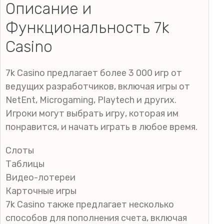
Описание и
Функциональность 7k
Casino
7k Casino предлагает более 3 000 игр от
ведущих разработчиков, включая игры от
NetEnt, Microgaming, Playtech и других.
Игроки могут выбрать игру, которая им
понравится, и начать играть в любое время.
Слоты
Таблицы
Видео-лотереи
Карточные игры
7k Casino также предлагает несколько
способов для пополнения счета, включая