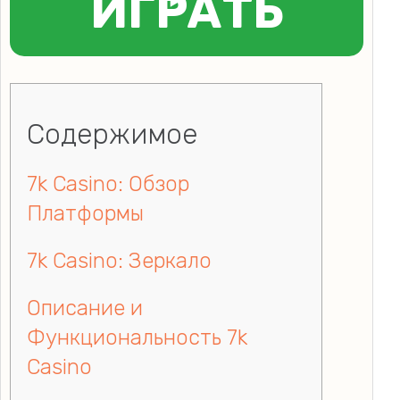
ИГРАТЬ
Содержимое
7k Casino: Обзор
Платформы
7k Casino: Зеркало
Описание и
Функциональность 7k
Casino