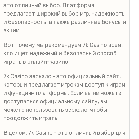
это отличный выбор. Платформа
предлагает широкий выбор игр, надежность
и безопасность, а также различные бонусы и
акции.
Вот почему мы рекомендуем 7k Casino всем,
кто ищет надежный и безопасный способ
играть в онлайн-казино.
7k Casino зеркало - это официальный сайт,
который предлагает игрокам доступ к играм
и функциям платформы. Если вы не можете
доступаться официальному сайту, вы
можете использовать зеркало, чтобы
продолжить играть.
В целом, 7k Casino - это отличный выбор для