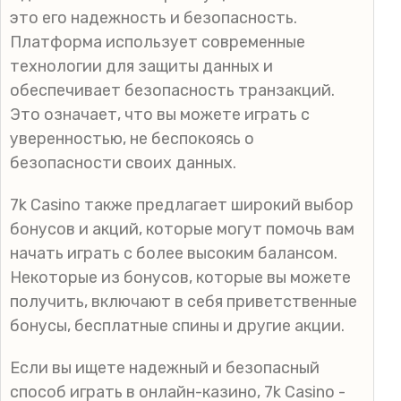
это его надежность и безопасность.
Платформа использует современные
технологии для защиты данных и
обеспечивает безопасность транзакций.
Это означает, что вы можете играть с
уверенностью, не беспокоясь о
безопасности своих данных.
7k Casino также предлагает широкий выбор
бонусов и акций, которые могут помочь вам
начать играть с более высоким балансом.
Некоторые из бонусов, которые вы можете
получить, включают в себя приветственные
бонусы, бесплатные спины и другие акции.
Если вы ищете надежный и безопасный
способ играть в онлайн-казино, 7k Casino -