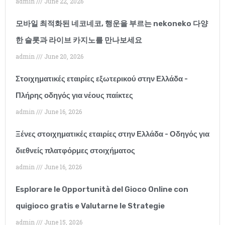
admin
June 22, 2026
모바일 최적화된 네코네코, 행운을 부르는 nekoneko 다양
한 슬롯과 라이브 카지노를 만나보세요
admin
June 20, 2026
Στοιχηματικές εταιρίες εξωτερικού στην Ελλάδα -
Πλήρης οδηγός για νέους παίκτες
admin
June 16, 2026
Ξένες στοιχηματικές εταιρίες στην Ελλάδα - Οδηγός για
διεθνείς πλατφόρμες στοιχήματος
admin
June 16, 2026
Esplorare le Opportunità del Gioco Online con
quigioco gratis e Valutarne le Strategie
admin
June 15, 2026