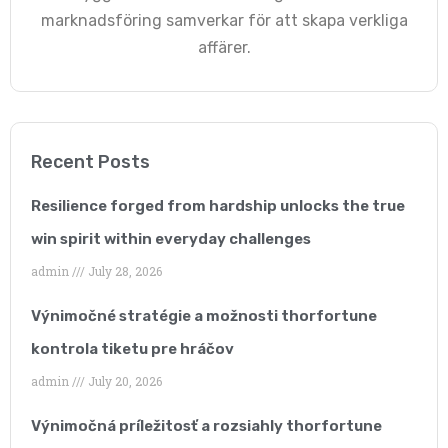
marknadsföring samverkar för att skapa verkliga
affärer.
Recent Posts
Resilience forged from hardship unlocks the true
win spirit within everyday challenges
admin
July 28, 2026
Výnimočné stratégie a možnosti thorfortune
kontrola tiketu pre hráčov
admin
July 20, 2026
Výnimočná príležitosť a rozsiahly thorfortune