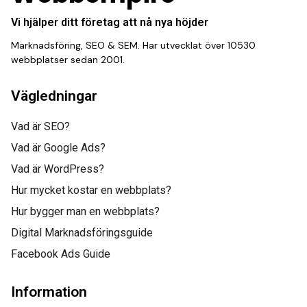
Vi hjälper ditt företag att nå nya höjder
Marknadsföring, SEO & SEM. Har utvecklat över 10530
webbplatser sedan 2001.
Vägledningar
Vad är SEO?
Vad är Google Ads?
Vad är WordPress?
Hur mycket kostar en webbplats?
Hur bygger man en webbplats?
Digital Marknadsföringsguide
Facebook Ads Guide
Information