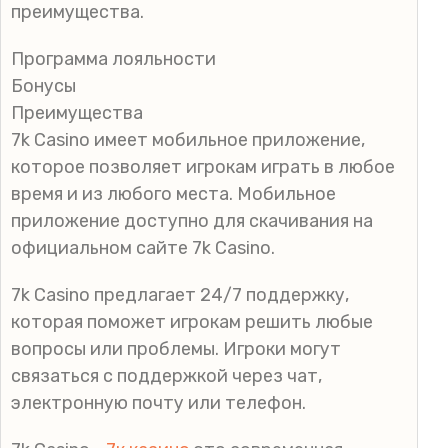
преимущества.
Программа лояльности
Бонусы
Преимущества
7k Casino имеет мобильное приложение,
которое позволяет игрокам играть в любое
время и из любого места. Мобильное
приложение доступно для скачивания на
официальном сайте 7k Casino.
7k Casino предлагает 24/7 поддержку,
которая поможет игрокам решить любые
вопросы или проблемы. Игроки могут
связаться с поддержкой через чат,
электронную почту или телефон.