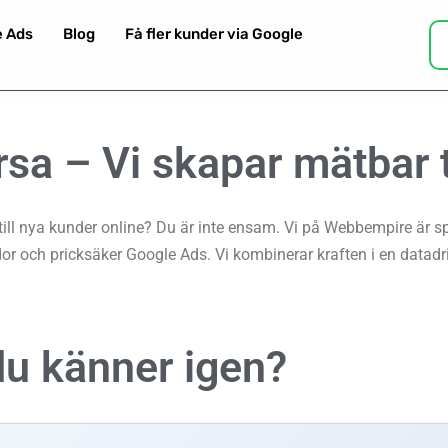
e Ads
Blog
Få fler kunder via Google
rsa –
Vi skapar mätbar t
ll nya kunder online? Du är inte ensam. Vi på Webbempire är spec
 och pricksäker Google Ads. Vi kombinerar kraften i en datad
du känner igen?