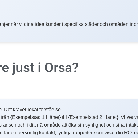
njer når vi dina idealkunder i specifika städer och områden inom
re
just i Orsa?
p. Det kräver lokal förståelse.
 {Exempelstad 1 i länet} till {Exempelstad 2 i länet}. Vi vet vad
 bransch och i ditt närområde att öka sin synlighet och sina intäk
får en personlig kontakt, tydliga rapporter som visar din ROI o