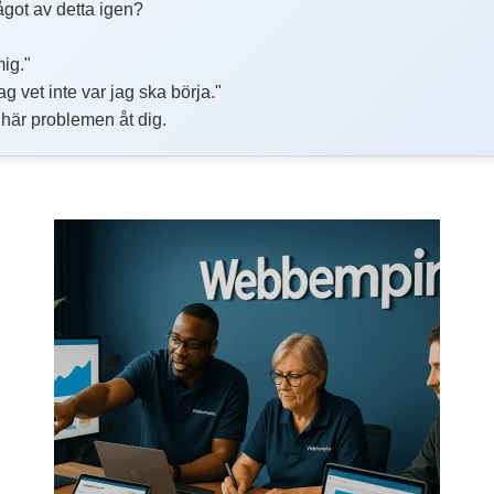
got av detta igen?
mig."
g vet inte var jag ska börja."
e här problemen åt dig.